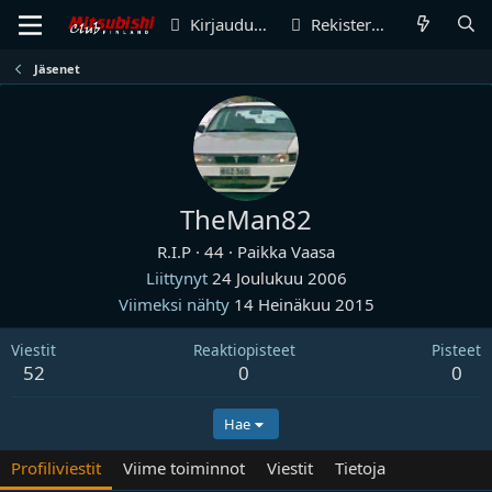
Kirjaudu sisään
Rekisteröidy
Jäsenet
TheMan82
R.I.P
·
44
·
Paikka
Vaasa
Liittynyt
24 Joulukuu 2006
Viimeksi nähty
14 Heinäkuu 2015
Viestit
Reaktiopisteet
Pisteet
52
0
0
Hae
Profiliviestit
Viime toiminnot
Viestit
Tietoja