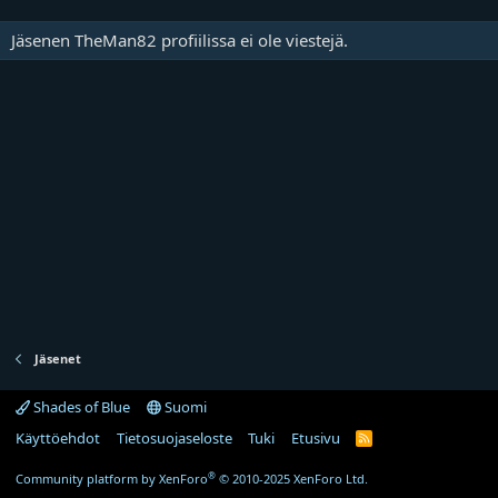
Jäsenen TheMan82 profiilissa ei ole viestejä.
Jäsenet
Shades of Blue
Suomi
Käyttöehdot
Tietosuojaseloste
Tuki
Etusivu
R
S
S
®
Community platform by XenForo
© 2010-2025 XenForo Ltd.