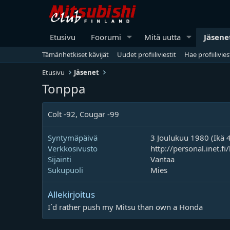
Etusivu
Foorumi
Mitä uutta
Jäsene
Tämänhetkiset kävijät
Uudet profiiliviestit
Hae profiilivies
Etusivu
Jäsenet
Tonppa
Colt -92, Cougar -99
Syntymäpäivä
3 Joulukuu 1980 (Ikä 
Verkkosivusto
http://personal.inet.fi
Sijainti
Vantaa
Sukupuoli
Mies
Allekirjoitus
I´d rather push my Mitsu than own a Honda