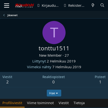
Kirjaudu sisään
Rekisteröidy
Jäsenet
T
tonttu1511
New Member
·
27
Liittynyt
2 Helmikuu 2019
Viimeksi nähty
7 Helmikuu 2019
Viestit
Reaktiopisteet
Pisteet
2
0
1
Hae
Profiliviestit
Viime toiminnot
Viestit
Tietoja