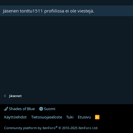
Jäsenen tonttu1511 profiilissa ei ole viestejä.
Jäsenet
Shades of Blue
Suomi
Käyttöehdot
Tietosuojaseloste
Tuki
Etusivu
R
S
S
®
Community platform by XenForo
© 2010-2025 XenForo Ltd.