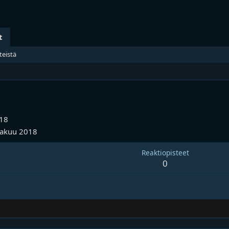
t
teistä
018
kakuu 2018
Reaktiopisteet
0