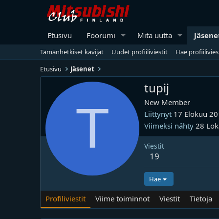
Etusivu
Foorumi
Mitä uutta
Jäsene
Tämänhetkiset kävijät
Uudet profiiliviestit
Hae profiilivies
Etusivu
Jäsenet
tupij
T
New Member
Liittynyt
17 Elokuu 2
Viimeksi nähty
28 Lo
Viestit
19
Hae
Profiliviestit
Viime toiminnot
Viestit
Tietoja