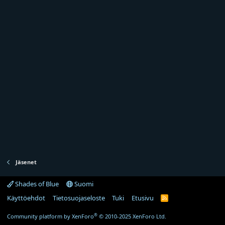
Jäsenet
Shades of Blue
Suomi
Käyttöehdot
Tietosuojaseloste
Tuki
Etusivu
R
S
S
®
Community platform by XenForo
© 2010-2025 XenForo Ltd.