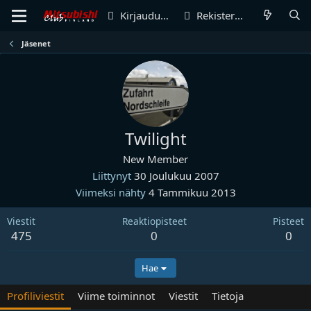
Kirjaudu sisään
Rekisteröidy
Jäsenet
Twilight
New Member
Liittynyt
30 Joulukuu 2007
Viimeksi nähty
4 Tammikuu 2013
Viestit
Reaktiopisteet
Pisteet
475
0
0
Hae
Profiliviestit
Viime toiminnot
Viestit
Tietoja