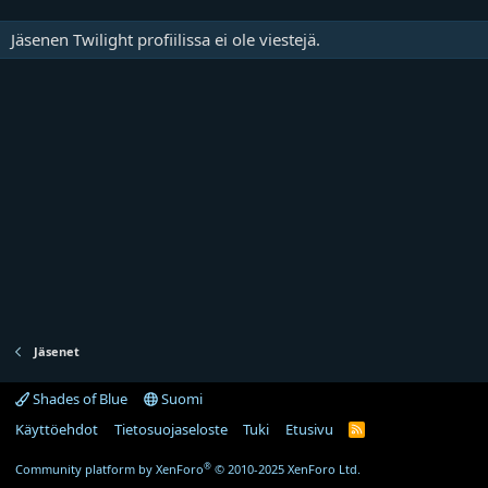
Jäsenen Twilight profiilissa ei ole viestejä.
Jäsenet
Shades of Blue
Suomi
Käyttöehdot
Tietosuojaseloste
Tuki
Etusivu
R
S
S
®
Community platform by XenForo
© 2010-2025 XenForo Ltd.