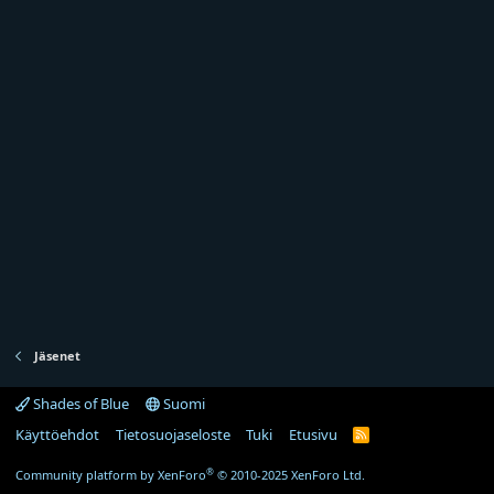
Jäsenet
Shades of Blue
Suomi
Käyttöehdot
Tietosuojaseloste
Tuki
Etusivu
R
S
S
®
Community platform by XenForo
© 2010-2025 XenForo Ltd.