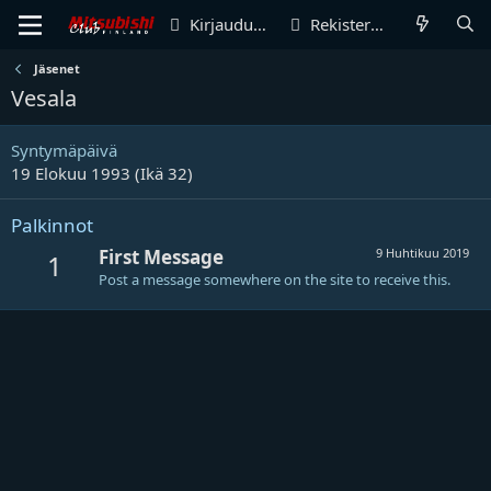
Kirjaudu sisään
Rekisteröidy
Jäsenet
Vesala
Syntymäpäivä
19 Elokuu 1993 (Ikä 32)
Palkinnot
First Message
9 Huhtikuu 2019
1
Post a message somewhere on the site to receive this.