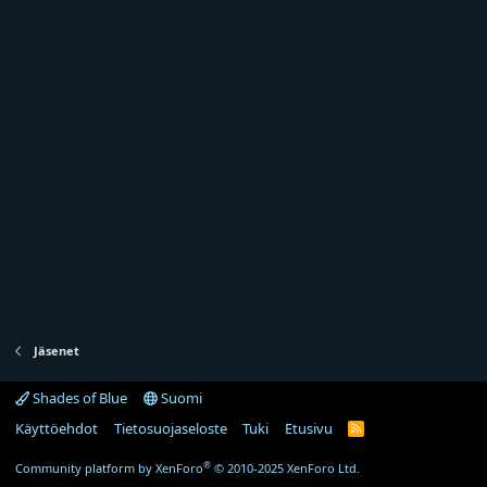
Jäsenet
Shades of Blue
Suomi
Käyttöehdot
Tietosuojaseloste
Tuki
Etusivu
R
S
S
®
Community platform by XenForo
© 2010-2025 XenForo Ltd.