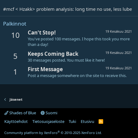
#mcf < Hzakk> problem analysis: long time no use, less lube
Palkinnot
Can't Stop!
19 Kesäkuu 2021
10
You've posted 100 messages. I hope this took you more
than a day!
Keeps Coming Back
19 Kesäkuu 2021
5
30 messages posted. You must like it here!
First Message
19 Kesäkuu 2021
1
Post a message somewhere on the site to receive this.
Jäsenet
Shades of Blue
Suomi
Käyttöehdot
Tietosuojaseloste
Tuki
Etusivu
R
S
S
®
Community platform by XenForo
© 2010-2025 XenForo Ltd.