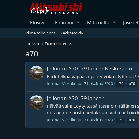
Etusivu
Foorumi
Mitä uutta
Jäsenet
Viime toiminnot
Rekisteröidy
Etusivu
Tunnisteet
a70
Jellonan A70 -79 lancer Keskustelu
Ehdotelkaa vapaasti ja neuvokaa tyhmää ! E
Jellona
Viestiketju
7 Lokakuu 2020
-79
a70
Jellonan A70 -79 lancer
Päivää vain! Löyty tässä taannoin tällänen
mitään mitsuusta tiedäkkään vähä niikuin k
Jellona
Viestiketju
7 Lokakuu 2020
-79
a70