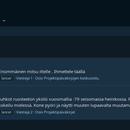
nsimmäinen mitsu ittelle . Ihmettele täällä
Viestejä 1
Osio
Projektipäiväkirjojen keskustelu.
lancer
 suhkot ruosteeton yksilö vuosimallia -79 seisomassa heinikossa. 
okeilu mielessä. Kone pyöri ja näytti muuten lupaavalta muutama
Viestejä 2
Osio
Projektipäiväkirjat
lancer