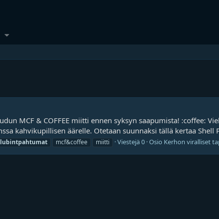
eudun MCF & COFFEE miitti ennen syksyn saapumista! :coffee: Viel
ssa kahvikupillisen äärelle. Otetaan suunnaksi tällä kertaa Shell 
Viestejä 0
Osio
Kerhon viralliset 
lubintpahtumat
mcf&coffee
miitti