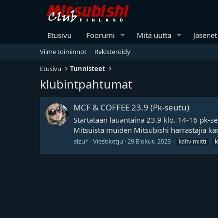
Etusivu
Foorumi
Mitä uutta
Jäsenet
Viime toiminnot
Rekisteröidy
Etusivu
Tunnisteet
klubintpahtumat
MCF & COFFEE 23.9 (Pk-seutu)
Startataan lauantaina 23.9 klo. 14-16 pk-s
Mitsuista muiden Mitsubishi harrastajia kan
elzu*
Viestiketju
29 Elokuu 2023
kahvimiitti
k