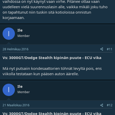
vaihdossa on nyt käynyt vaan virhe. Pitänee ottaa vaan
uudelleen vielä suurennuslasin alle, vaikka mikäli joku tuho
on tapahtunut niin tuskin sitä kotioloissa onnistun
korjaamaan.
Ile
I
Member
28 Helmikuu 2016
#11
Vs: 3000GT/Dodge Stealth kipinän puute - ECU vika
Mä nyt putsaiin kondesaattorien töhnät levyltä pois, ens
viikolla testataan kun pääsen auton äärelle.
Ile
I
Member
21 Maaliskuu 2016
#12
Vs: 3000GT/Dodge Stealth kipinän puute - ECU vika