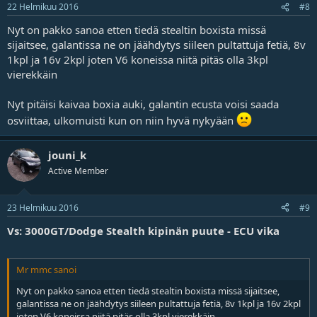
22 Helmikuu 2016
#8
Nyt on pakko sanoa etten tiedä stealtin boxista missä
sijaitsee, galantissa ne on jäähdytys siileen pultattuja fetiä, 8v
1kpl ja 16v 2kpl joten V6 koneissa niitä pitäs olla 3kpl
vierekkäin
Nyt pitäisi kaivaa boxia auki, galantin ecusta voisi saada
osviittaa, ulkomuisti kun on niin hyvä nykyään
jouni_k
Active Member
23 Helmikuu 2016
#9
Vs: 3000GT/Dodge Stealth kipinän puute - ECU vika
Mr mmc sanoi
Nyt on pakko sanoa etten tiedä stealtin boxista missä sijaitsee,
galantissa ne on jäähdytys siileen pultattuja fetiä, 8v 1kpl ja 16v 2kpl
joten V6 koneissa niitä pitäs olla 3kpl vierekkäin