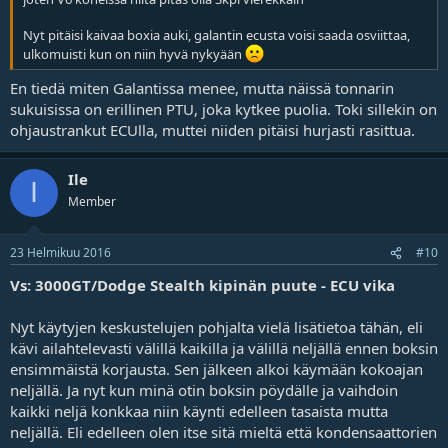
Nyt pitäisi kaivaa boxia auki, galantin ecusta voisi saada osviittaa,
ulkomuisti kun on niin hyvä nykyään
En tiedä miten Galantissa menee, mutta näissä tonnarin
sukuisissa on erillinen PTU, joka kytkee puolia. Toki sillekin on
ohjaustrankut ECUlla, muttei niiden pitäisi hurjasti rasittua.
Ile
I
Member
23 Helmikuu 2016
#10
Vs: 3000GT/Dodge Stealth kipinän puute - ECU vika
Nyt käytyjen keskustelujen pohjalta vielä lisätietoa tähän, eli
kävi ailahtelevasti välillä kaikilla ja välillä neljällä ennen boksin
ensimmäistä korjausta. Sen jälkeen alkoi käymään kokoajan
neljällä. Ja nyt kun minä otin boksin pöydälle ja vaihdoin
kaikki neljä konkkaa niin käynti edelleen tasaista mutta
neljällä. Eli edelleen olen itse sitä mieltä että kondensaattorien