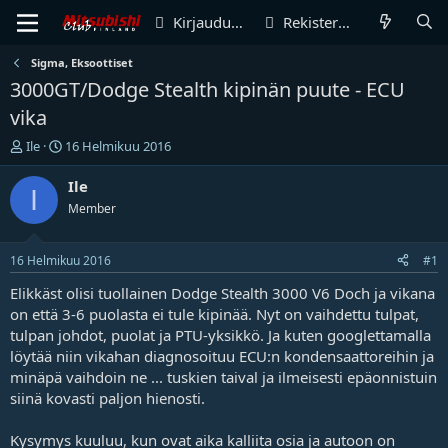
Kirjaudu sisään
Rekisteröidy
Sigma, Eksoottiset
3000GT/Dodge Stealth kipinän puute - ECU
vika
V
A
Ile
16 Helmikuu 2016
i
l
e
o
Ile
I
s
i
Member
t
t
i
u
k
s
16 Helmikuu 2016
#1
e
p
t
ä
Elikkäst olisi tuollainen Dodge Stealth 3000 V6 Doch ja vikana
j
i
on että 3-6 puolasta ei tule kipinää. Nyt on vaihdettu tulpat,
u
v
tulpan johdot, puolat ja PTU-yksikkö. Ja kuten googlettamalla
n
ä
löytää niin vikahan diagnosoituu ECU:n kondensaattoreihin ja
a
m
minäpä vaihdoin ne ... tuskien taival ja ilmeisesti epäonnistuin
l
ä
siinä kovasti paljon hienosti.
o
ä
i
r
t
ä
Kysymys kuuluu, kun ovat aika kalliita osia ja autoon on