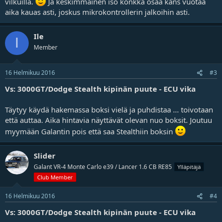
vilkuilla.
Ja keskimmäinen iso konkka osaa kans vuotaa
aika kauas asti, joskus mikrokontrollerin jalkoihin asti.
Ile
I
Member
16 Helmikuu 2016
#3
Vs: 3000GT/Dodge Stealth kipinän puute - ECU vika
Täytyy käydä hakemassa boksi vielä ja puhdistaa ... toivotaan
että auttaa. Aika hintavia näyttävät olevan nuo boksit. Joutuu
myymään Galantin pois että saa Stealthiin boksin
Slider
Galant VR-4 Monte Carlo e39 / Lancer 1.6 CB RE85
Ylläpitäjä
Club Member
16 Helmikuu 2016
#4
Vs: 3000GT/Dodge Stealth kipinän puute - ECU vika