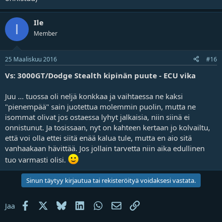
Ile
I
Member
25 Maaliskuu 2016
#16
Vs: 3000GT/Dodge Stealth kipinän puute - ECU vika
Juu ... tuossa oli neljä konkkaa ja vaihtaessa ne kaksi
"pienempää" sain juotettua molemmin puolin, mutta ne
isommat olivat jos ostaessa lyhyt jalkaisia, niin siinä ei
onnistunut. Ja tosissaan, nyt on kahteen kertaan jo kolvailtu,
että voi olla ettei siitä enää kalua tule, mutta en aio sitä
vanhaakaan hävittää. Jos jollain tarvetta niin aika edullinen
tuo varmasti olisi.
Sinun täytyy kirjautua tai rekisteröityä voidaksesi vastata.
Facebook
X
Bluesky
LinkedIn
WhatsApp
Sähköposti
Linkki
Jaa