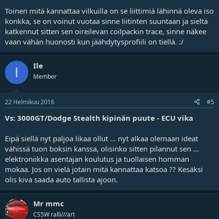
Toinen mitä kannattaa vilkuilla on se liittimiä lähinnä oleva iso
konkka, se on voinut vuotaa sinne liitinten suuntaan ja sieltä
katkennut sitten sen oireilevan coilpackin trace, sinne näkee
vaan vähän huonosti kun jäähdytysprofiili on tiellä. :/
Ile
I
Member
22 Helmikuu 2016
#5
Vs: 3000GT/Dodge Stealth kipinän puute - ECU vika
Eipä siellä nyt paljoa likaa ollut ... nyt alkaa olemaan ideat
vähissä tuon boksin kanssa, olisinko sitten pilannut sen ...
elektroniikka asentajan koulutus ja tuollaisen homman
mokaa. Jos on vielä jotain mitä kannattaa katsoa ?? Kesäksi
olis kiva saada auto tallista ajoon.
Mr mmc
CS5W ralli///art