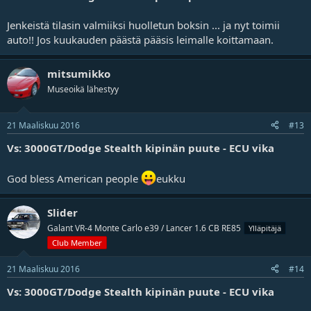
Jenkeistä tilasin valmiiksi huolletun boksin ... ja nyt toimii
auto!! Jos kuukauden päästä pääsis leimalle koittamaan.
mitsumikko
Museoikä lähestyy
21 Maaliskuu 2016
#13
Vs: 3000GT/Dodge Stealth kipinän puute - ECU vika
God bless American people
eukku
Slider
Galant VR-4 Monte Carlo e39 / Lancer 1.6 CB RE85
Ylläpitäjä
Club Member
21 Maaliskuu 2016
#14
Vs: 3000GT/Dodge Stealth kipinän puute - ECU vika