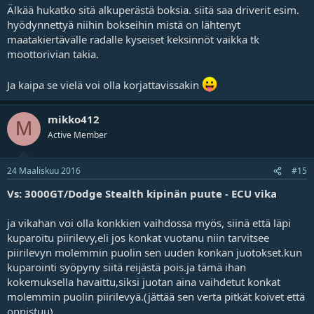
Älkää hukatko sitä alkuperästä boksia. siitä saa driverit esim.
hyödynnettyä niihin bokseihin mistä on lähtenyt
maatakiertävälle radalle kyseiset keksinnöt vaikka tk
moottorivian takia.
Ja kaipa se vielä voi olla korjattavissakin
mikko412
M
Active Member
24 Maaliskuu 2016
#15
Vs: 3000GT/Dodge Stealth kipinän puute - ECU vika
ja vikahan voi olla konkkien vaihdossa myös, siinä että läpi
kuparoitu piirilevy,eli jos konkat vuotanu niin tarvitsee
piirilevyn molemmin puolin sen uuden konkan juotokset.kun
kuparointi syöpyny siitä reijästä pois.ja tämä ihan
kokemuksella havaittu,siksi juotan aina vaihdetut konkat
molemmin puolin piirilevyä.(jättää sen verta pitkät koivet että
onnistuu)