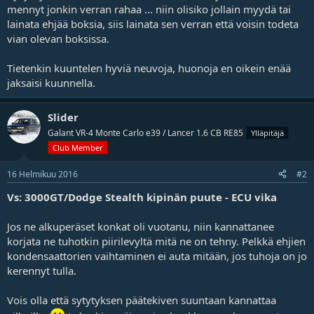
t
mennyt jonkin verran rahaa ... niin olisiko jollain myydä tai
a
lainata ehjää boksia, siis lainata sen verran että voisin todeta
j
vian olevan boksissa.
a
Tietenkin kuuntelen hyviä neuvoja, huonoja en oikein enää
jaksaisi kuunnella.
Slider
Galant VR-4 Monte Carlo e39 / Lancer 1.6 CB RE85
Ylläpitäjä
Club Member
16 Helmikuu 2016
#2
Vs: 3000GT/Dodge Stealth kipinän puute - ECU vika
Jos ne alkuperäset konkat oli vuotanu, niin kannattanee
korjata ne tuhotkin piirilevyltä mitä ne on tehny. Pelkkä ehjien
kondensaattorien vaihtaminen ei auta mitään, jos tuhoja on jo
kerennyt tulla.
Vois olla että sytytyksen päätekiven suuntaan kannattaa