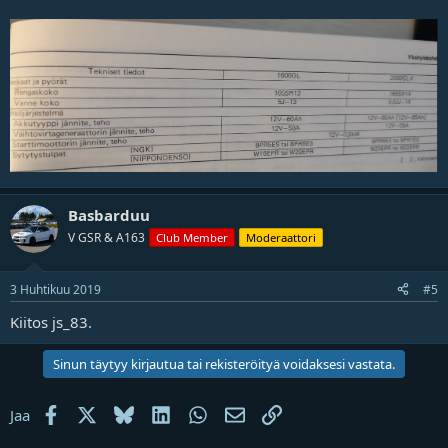
Basbarduu
V GSR & A163
Club Member
Moderaattori
3 Huhtikuu 2019
#5
Kiitos js_83.
Sinun täytyy kirjautua tai rekisteröityä voidaksesi vastata.
Facebook
X
Bluesky
LinkedIn
WhatsApp
Sähköposti
Linkki
Jaa