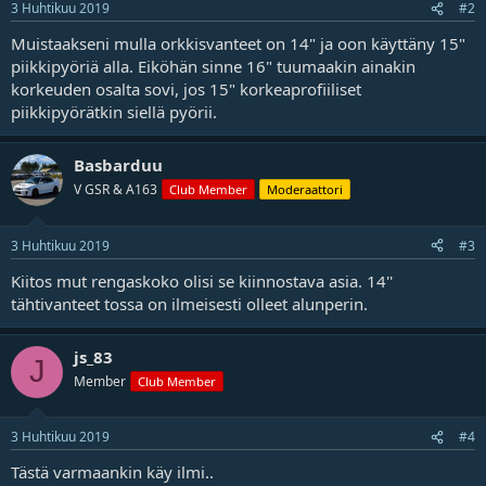
3 Huhtikuu 2019
#2
j
a
Muistaakseni mulla orkkisvanteet on 14" ja oon käyttäny 15"
piikkipyöriä alla. Eiköhän sinne 16" tuumaakin ainakin
korkeuden osalta sovi, jos 15" korkeaprofiiliset
piikkipyörätkin siellä pyörii.
Basbarduu
V GSR & A163
Club Member
Moderaattori
3 Huhtikuu 2019
#3
Kiitos mut rengaskoko olisi se kiinnostava asia. 14''
tähtivanteet tossa on ilmeisesti olleet alunperin.
js_83
J
Member
Club Member
3 Huhtikuu 2019
#4
Tästä varmaankin käy ilmi..