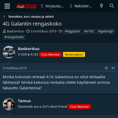
Kirjaudu sisään
Rekisteröidy
Tekniikka, kori, sisusta ja sähkö
4G Galantin rengaskoko
V
A
T
Basbarduu
3 Huhtikuu 2019
#4ggalant
#a163
#galantgh
i
l
u
#rengaskoko
e
o
n
s
i
n
Basbarduu
t
t
i
i
V GSR & A163
u
s
Club Member
Moderaattori
k
s
t
e
p
e
3 Huhtikuu 2019
#1
t
ä
e
j
i
t
Minkä kokoiset renkaat A16 Galantissa on ollut tehtaalta
u
v
lähtiessä? Minkä kokoisia renkaita olette käyttäneet omissa
n
ä
takaveto Galanteissa?
a
m
l
ä
o
ä
Tamus
i
r
Diamonds are a Girl's Best Friend
t
ä
Club Member
t
a