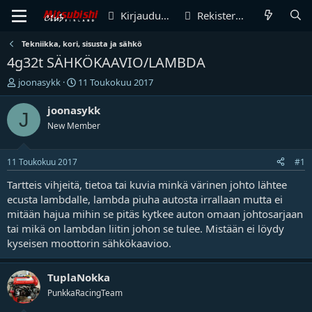
Kirjaudu sisään
Rekisteröidy
Tekniikka, kori, sisusta ja sähkö
4g32t SÄHKÖKAAVIO/LAMBDA
V
A
joonasykk
11 Toukokuu 2017
i
l
e
o
joonasykk
J
s
i
New Member
t
t
i
u
k
s
11 Toukokuu 2017
#1
e
p
t
ä
Tartteis vihjeitä, tietoa tai kuvia minkä värinen johto lähtee
j
i
ecusta lambdalle, lambda piuha autosta irrallaan mutta ei
u
v
mitään hajua mihin se pitäs kytkee auton omaan johtosarjaan
n
ä
tai mikä on lambdan liitin johon se tulee. Mistään ei löydy
a
m
kyseisen moottorin sähkökaavioo.
l
ä
o
ä
i
r
TuplaNokka
t
ä
PunkkaRacingTeam
t
a