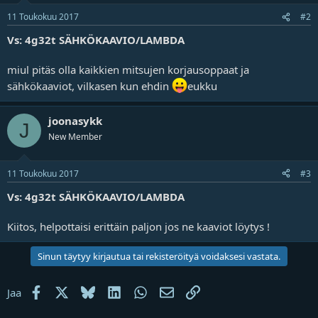
j
11 Toukokuu 2017
#2
a
Vs: 4g32t SÄHKÖKAAVIO/LAMBDA
miul pitäs olla kaikkien mitsujen korjausoppaat ja
sähkökaaviot, vilkasen kun ehdin
eukku
joonasykk
J
New Member
11 Toukokuu 2017
#3
Vs: 4g32t SÄHKÖKAAVIO/LAMBDA
Kiitos, helpottaisi erittäin paljon jos ne kaaviot löytys !
Sinun täytyy kirjautua tai rekisteröityä voidaksesi vastata.
Facebook
X
Bluesky
LinkedIn
WhatsApp
Sähköposti
Linkki
Jaa