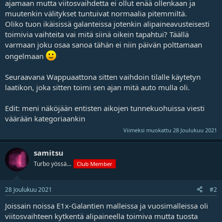
ajamaan mutta viitosvaihdetta ei ollut enää ollenkaan ja
j
muutenkin välitykset tuntuivat normaalia pitemmiltä.
a
Oliko tuon ikäisissä galanteissa jotenkin alipaineavusteisesti
toimivia vaihteita vai mitä siinä oikein tapahtui? Täällä
varmaan joku osaa sanoa tähän ei niin päivän polttamaan
ongelmaan
Seuraavana Wappuaattona sitten vaihdoin tilalle käytetyn
laatikon, joka sitten toimi sen ajan mitä auto mulla oli.
Edit: meni näköjään entisten aikojen tunnekuohuissa viesti
väärään kategoriaankin
Viimeksi muokattu
28 Joulukuu 2021
samitsu
Turbo yössä...
Club Member
28 Joulukuu 2021
#2
Joissain noissa E1x-Galantien malleissa ja vuosimalleissa oli
viitosvaihteen kytkentä alipaineella toimiva mutta tuosta