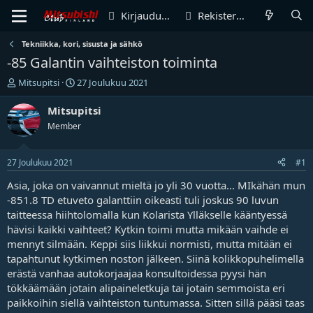
Kirjaudu sisään
Rekisteröidy
Tekniikka, kori, sisusta ja sähkö
-85 Galantin vaihteiston toiminta
V
A
Mitsupitsi
27 Joulukuu 2021
i
l
e
o
Mitsupitsi
s
i
Member
t
t
i
u
k
s
27 Joulukuu 2021
#1
e
p
t
ä
Asia, joka on vaivannut mieltä jo yli 30 vuotta... MIkähän mun
j
i
-851.8 TD etuveto galanttiin oikeasti tuli joskus 90 luvun
u
v
taitteessa hiihtolomalla kun Kolarista Ylläkselle kääntyessä
n
ä
hävisi kaikki vaihteet? Kytkin toimi mutta mikään vaihde ei
a
m
mennyt silmään. Keppi siis liikkui normisti, mutta mitään ei
l
ä
tapahtunut kytkimen noston jälkeen. Siinä kolikkopuhelimella
o
ä
i
r
erästä vanhaa autokorjaajaa konsultoidessa pyysi hän
t
ä
tökkäämään jotain alipaineletkuja tai jotain semmoista eri
t
paikkoihin siellä vaihteiston tuntumassa. Sitten sillä pääsi taas
a