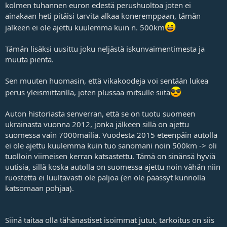
kolmen tuhannen euron edestä perushuoltoa joten ei
ainakaan heti pitäisi tarvita alkaa koneremppaan, tämän
jälkeen ei ole ajettu kuulemma kuin n. 500km
Tämän lisäksi uusittu joku neljästä iskunvaimentimesta ja
muuta pientä.
Sen muuten huomasin, että vikakoodeja voi sentään lukea
perus yleismittarilla, joten plussaa mitsulle siitä
Auton historiasta senverran, että se on tuotu suomeen
ukrainasta vuonna 2012, jonka jälkeen sillä on ajettu
suomessa vain 7000mailia. Vuodesta 2015 eteenpäin autolla
ei ole ajettu kuulemma kuin tuo sanomani noin 500km -> oli
tuolloin viimeisen kerran katsastettu. Tämä on sinänsä hyviä
uutisia, sillä koska autolla on suomessa ajettu noin vähän niin
ruostetta ei luultavasti ole paljoa (en ole päässyt kunnolla
katsomaan pohjaa).
Siinä taitaa olla tähänastiset isoimmat jutut, tarkoitus on siis