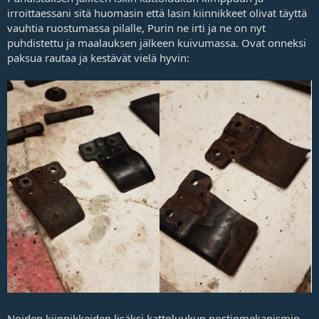
irroittaessani sitä huomasin että lasin kiinnikkeet olivat täyttä
vauhtia ruostumassa pilalle, Purin ne irti ja ne on nyt
puhdistettu ja maalauksen jälkeen kuivumassa. Ovat onneksi
paksua rautaa ja kestävät vielä hyvin:
Noiden kiinnikkeiden lisäksi kattoluukun nostinmekanismin