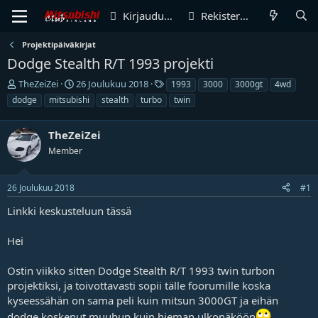
Kirjaudu sisään
Rekisteröidy
Projektipäiväkirjat
Dodge Stealth R/T 1993 projekti
V
A
T
TheZeiZei
26 Joulukuu 2018
1993
3000
3000gt
4wd
i
l
u
dodge
mitsubishi
stealth
turbo
twin
e
o
n
s
i
n
t
TheZeiZei
t
i
i
u
s
Member
k
s
t
e
p
e
t
ä
e
26 Joulukuu 2018
#1
j
i
t
Linkki keskusteluun
tässä
u
v
n
ä
a
m
Hei
l
ä
o
ä
Ostin viikko sitten Dodge Stealth R/T 1993 twin turbon
i
r
projektiksi, ja toivottavasti sopii tälle foorumille koska
t
ä
kyseessähän on sama peli kuin mitsun 3000GT ja eihän
t
a
dodge koskenut muuhun kuin hieman ulkonäköön