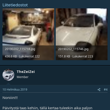
Liitetiedostot
20190202_115718.jpg
20190202_115746.jpg
436.6 KB · Lukukerrat 222
151.8 KB · Lukukerrat 223
TheZeiZei
Member
10 Helmikuu 2019
#4
Noniiin!!!
Päivitystä taas kehiin, tällä kertaa tuleekin aika paljon