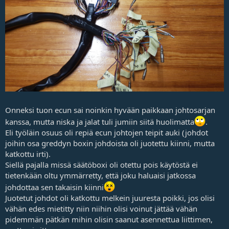
Onneksi tuon ecun sai noinkin hyvään paikkaan johtosarjan
kanssa, mutta niska ja jalat tuli jumiin siitä huolimatta
.
Eli työläin osuus oli repiä ecun johtojen teipit auki (johdot
joihin osa greddyn boxin johdoista oli juotettu kiinni, mutta
katkottu irti).
Siellä pajalla missä säätöboxi oli otettu pois käytöstä ei
tietenkään oltu ymmärretty, että joku haluaisi jatkossa
johdottaa sen takaisin kiinni
Juotetut johdot oli katkottu melkein juuresta poikki, jos olisi
vähän edes mietitty niin niihin olisi voinut jättää vähän
pidemmän pätkän mihin olisin saanut asennettua liittimen,