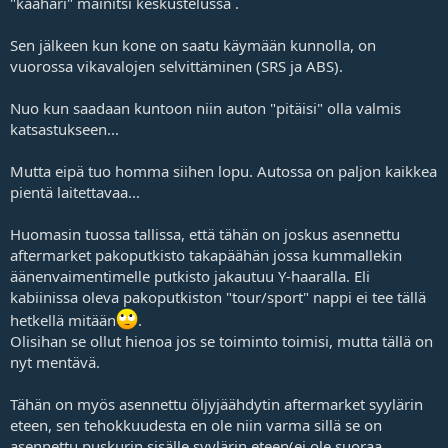
"kaahari" mainitsi
keskustelussa
.
Sen jälkeen kun kone on saatu käymään kunnolla, on
vuorossa vikavalojen selvittäminen (SRS ja ABS).
Nuo kun saadaan kuntoon niin auton "pitäisi" olla valmis
katsastukseen...
Mutta eipä tuo homma siihen lopu. Autossa on paljon kaikkea
pientä laitettavaa...
Huomasin tuossa tallissa, että tähän on joskus asennettu
aftermarket pakoputkisto takapäähän jossa kummallekin
äänenvaimentimelle putkisto jakautuu Y-haaralla. Eli
kabiinissa oleva pakoputkiston "tour/sport" nappi ei tee tällä
hetkellä mitään
.
Olisihan se ollut hienoa jos se toiminto toimisi, mutta tällä on
nyt mentävä.
Tähän on myös asennettu öljyjäähdytin aftermarket syylärin
eteen, sen tehokkuudesta en ole niin varma sillä se on
asennettu puskurin sisälle syylärin eteen(ei ole suoraa