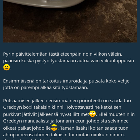
Pyrin päivittelemään tästä eteenpäin noin viikon välein,
pääosin koska pystyn työstämään autoa vain viikonloppuisin
.
Ensimmäisenä on tarkoitus imuroida ja putsata koko vehje,
jotta on parempi alkaa sitä työstämään.
Putsaamisen jälkeen ensimmäinen prioriteetti on saada tuo
Greddyn boxi takaisin kiinni. Toivottavasti ne ketkä sen
purkivat jättivät jälkeensä hyvät liittimet
. Ellei muuten niin
Greddyn manuaalista ja tonnarin ecun johdoista selvinnee
oikeat paikat johdoille
. Tämän lisäksi koitan saada tuon
ahtopaineensäätimen takaisin toimintan niinkuin nimim.