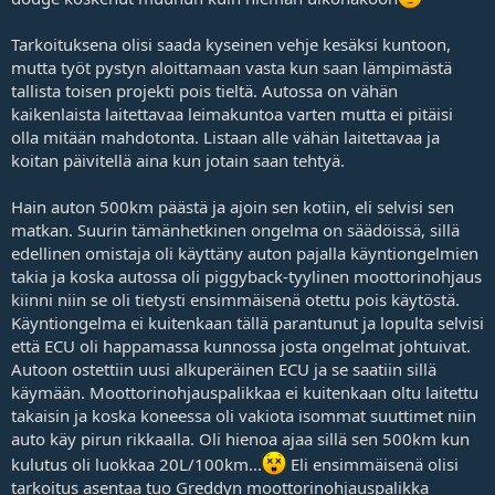
j
a
Tarkoituksena olisi saada kyseinen vehje kesäksi kuntoon,
mutta työt pystyn aloittamaan vasta kun saan lämpimästä
tallista toisen projekti pois tieltä. Autossa on vähän
kaikenlaista laitettavaa leimakuntoa varten mutta ei pitäisi
olla mitään mahdotonta. Listaan alle vähän laitettavaa ja
koitan päivitellä aina kun jotain saan tehtyä.
Hain auton 500km päästä ja ajoin sen kotiin, eli selvisi sen
matkan. Suurin tämänhetkinen ongelma on säädöissä, sillä
edellinen omistaja oli käyttäny auton pajalla käyntiongelmien
takia ja koska autossa oli piggyback-tyylinen moottorinohjaus
kiinni niin se oli tietysti ensimmäisenä otettu pois käytöstä.
Käyntiongelma ei kuitenkaan tällä parantunut ja lopulta selvisi
että ECU oli happamassa kunnossa josta ongelmat johtuivat.
Autoon ostettiin uusi alkuperäinen ECU ja se saatiin sillä
käymään. Moottorinohjauspalikkaa ei kuitenkaan oltu laitettu
takaisin ja koska koneessa oli vakiota isommat suuttimet niin
auto käy pirun rikkaalla. Oli hienoa ajaa sillä sen 500km kun
kulutus oli luokkaa 20L/100km...
Eli ensimmäisenä olisi
tarkoitus asentaa tuo Greddyn moottorinohjauspalikka