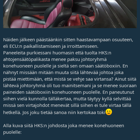
Näiden jälkeen päästäänkin sitten haastavampaan osuuteen,
eli ECU:n paikallistamiseen ja irroittamiseen.
Paneeleita purkiessani huomasin että tuolta HKS:n
ahtojensäätöpalikasta menee paksu johtoryhmä
konehuoneen puolelle ja sieltä sen omaan säätöboxiin. En
nähnyt missään mitään muuta siitä lähtevää johtoa joka
pistää miettimään, että mistä se vehje saa virtansa? Ainut siitä
lähtevä johtoryhmä oli tuo mainitsemani ja se menee suoraan
paineiden säätöboxiin konehuoneen puolelle. En paneutunut
siihen vielä kunnolla tälläkertaa, mutta täytyy kyllä selvittää
missä sen virtajohdot menevät sillä siihen ei tule virtaa tällä
hetkellä. Jos joku tietää sanoa niin kertokaa toki
Alla kuva siitä HKS:n johdosta joka menee konehuoneen
puolelle: