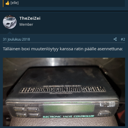
[elle]
R
e
a
TheZeiZei
k
t
Member
i
o
t
31 Joulukuu 2018
#2
Tälläinen boxi muutenlöytyy kanssa ratin päälle asennettuna: