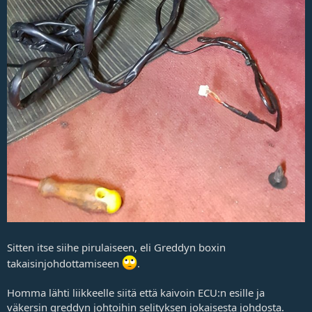
Sitten itse siihe pirulaiseen, eli Greddyn boxin
takaisinjohdottamiseen
.
Homma lähti liikkeelle siitä että kaivoin ECU:n esille ja
väkersin greddyn johtoihin selityksen jokaisesta johdosta.