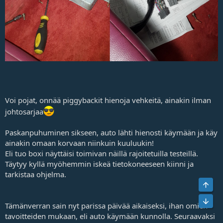
Voi pojat, onnää piggybackit hienoja vehkeitä, ainakin ilman
johtosarjaa
Paskanpuhuminen sikseen, auto lähti hienosti käymään ja käy
ainakin omaan korvaan niinkuin kuuluukin!
Eli tuo boxi näyttäisi toimivan näillä rajoitetuilla testeillä.
Täytyy kyllä myöhemmin iskeä tietokoneeseen kiinni ja
tarkistaa ohjelma.
Tämänverran sain nyt parissa päivää aikaiseksi, ihan omien
tavoitteiden mukaan, eli auto käymään kunnolla. Seuraavaksi