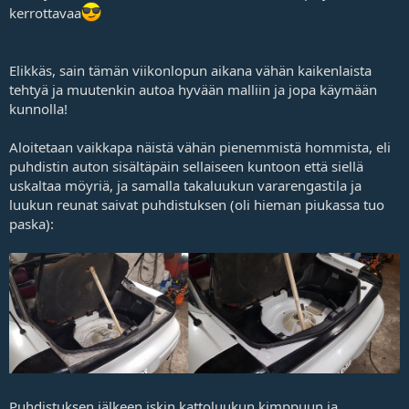
kerrottavaa
Elikkäs, sain tämän viikonlopun aikana vähän kaikenlaista
tehtyä ja muutenkin autoa hyvään malliin ja jopa käymään
kunnolla!
Aloitetaan vaikkapa näistä vähän pienemmistä hommista, eli
puhdistin auton sisältäpäin sellaiseen kuntoon että siellä
uskaltaa möyriä, ja samalla takaluukun vararengastila ja
luukun reunat saivat puhdistuksen (oli hieman piukassa tuo
paska):
Puhdistuksen jälkeen iskin kattoluukun kimppuun ja