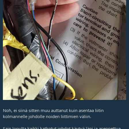
Noh, ei siinä sitten muu auttanut kuin asentaa liitin
kolmannelle johdolle noiden liittimien väliin.
Sain lopulta kaikki katkotut johdot käytyä läpi ja asennettua