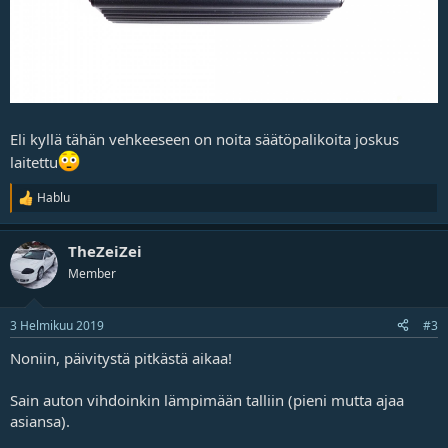
Eli kyllä tähän vehkeeseen on noita säätöpalikoita joskus
laitettu
Hablu
R
e
a
TheZeiZei
k
t
Member
i
o
t
3 Helmikuu 2019
#3
Noniin, päivitystä pitkästä aikaa!
Sain auton vihdoinkin lämpimään talliin (pieni mutta ajaa
asiansa).