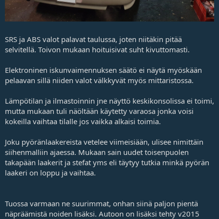
SRS ja ABS valot palavat taulussa, joten niitäkin pitää
selvitellä. Toivon mukaan hoituisivat suht kivuttomasti.
Elektroninen iskunvaimennuksen säätö ei näytä myöskään
pelaavan sillä niiden valot välkkyvät myös mittaristossa.
Lämpötilan ja ilmastoinnin jne näyttö keskikonsolissa ei toimi,
mutta mukaan tuli näöltään käytetty varaosa jonka voisi
kokeilla vaihtaa tilalle jos vaikka alkaisi toimia.
Joku pyöränlaakereista vetelee viimeisiään, ulisee nimittäin
siihenmalliin ajaessa. Mukaan sain uudet toisenpuolen
takapään laakerit ja stefat yms eli täytyy tutkia minkä pyörän
laakeri on loppu ja vaihtaa.
Tuossa varmaan ne suurimmat, onhan siinä paljon pientä
näpräämistä noiden lisäksi. Autoon on lisäksi tehty v2015