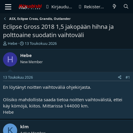
Kirjaudu sisään
Rekisteröidy
ASX, Eclipse Cross, Grandis, Outlander
Eclipse Gross 2018 1,5 jakopään hihna ja
polttoaine suodatin vaihtoväli
V
A
Hebe
13 Toukokuu 2026
i
l
e
o
Hebe
H
s
i
New Member
t
t
i
u
k
s
13 Toukokuu 2026
#1
e
p
t
ä
En löytänyt noitten vaihtoväliä ohjekirjasta.
j
i
u
v
Olisiko mahdollista saada tietoa noitten vaihtovälistä, ettei
n
ä
käy kömöjä, kiitos. Mittarissa 144000 km.
a
m
Hebe
l
ä
o
ä
i
r
klm
K
t
ä