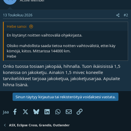
Active Member
t
a
j
13 Toukokuu 2026
#2
a
Hebe sanoi
En löytänyt noitten vaihtoväliä ohjekirjasta.
Olisiko mahdollista saada tietoa noitten vaihtovälistä, ettei käy
kömöjä, kiitos. Mittarissa 144000 km.
Hebe
Onko tuossa tosiaan jakopää, hihnalla. Tuon ikäisisissä 1,5
koneissa on jakoketju. Ainakin 1,5 mivec koneelle
tarvikeliikkeet tarjoaa jakoketjua, jakoketjusarjaa. Apulaite
hihna lisänä.
Sinun täytyy kirjautua tai rekisteröityä voidaksesi vastata.
Facebook
X
Bluesky
LinkedIn
WhatsApp
Sähköposti
Linkki
Jaa
ASX, Eclipse Cross, Grandis, Outlander