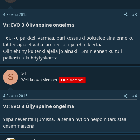
4 Elokuu 2015
#3
Vs: EVO 3 Öljynpaine ongelma
~60-70 paikkeil varmaa, pari kessuuki polttelee aina enne ku
lähtee ajaa et vähä lämpee ja öljyt ehtii kiertää.
Olin ehtiny kuitenki ajella jo ainaki 15min ennen ku tuli
polkastuu kiihdytyskaistal.
ST
S
Well-Known Member
Club Member
4 Elokuu 2015
#4
Vs: EVO 3 Öljynpaine ongelma
Ylipaineventtiili jumissa, ja sehän nyt on helpoin tarkistaa
ensimmäisenä.