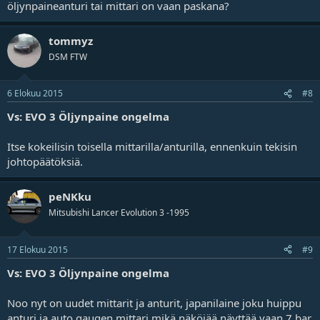
öljynpaineanturi tai mittari on vaan paskana?
tommyz
DSM FTW
6 Elokuu 2015
#8
Vs: EVO 3 Öljynpaine ongelma
Itse kokeilisin toisella mittarilla/anturilla, ennenkuin tekisin
johtopäätöksiä.
peNKku
Mitsubishi Lancer Evolution 3 -1995
17 Elokuu 2015
#9
Vs: EVO 3 Öljynpaine ongelma
Noo nyt on uudet mittarit ja anturit, japanilaine joku huippu
anturi ja auto gaugen mittari mikä näköjää näyttää vaan 7 bar