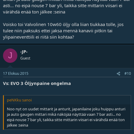
asti... no eipä nouse 7 bar yli, taikka sitte mittarin viisari ei
värähdä enää ton jälkee :seina
Voisko toi Valvolinen 10w60 öljy olla liian tiukkaa tolle, jos
tulee niin paksuks ettei jaksa mennä kanavii pitkin tai
ylipaineventtiili ei riitä siin kohtaa?
-JP-
J
Guest
17 Elokuu 2015
#10
Vs: EVO 3 Öljynpaine ongelma
peNKku sanoi
Noo nyt on uudet mittarit ja anturit, japanilaine joku huippu anturi
ja auto gaugen mittari mikä näköjää näyttää vaan 7 bar asti... no
eipä nouse 7 bar yli, taikka sitte mittarin viisari ei värähdä enää ton
jälkee :seina