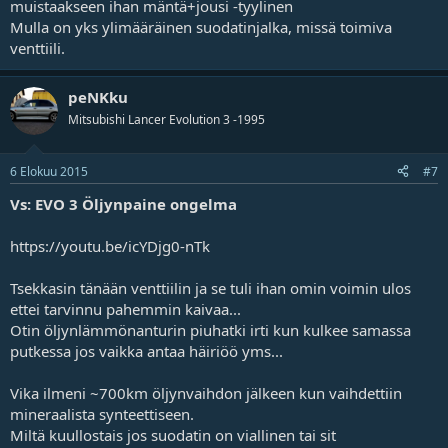
muistaakseen ihan mäntä+jousi -tyylinen
Mulla on yks ylimääräinen suodatinjalka, missä toimiva
venttiili.
peNKku
Mitsubishi Lancer Evolution 3 -1995
6 Elokuu 2015
#7
Vs: EVO 3 Öljynpaine ongelma
https://youtu.be/icYDjg0-nTk
Tsekkasin tänään venttiilin ja se tuli ihan omin voimin ulos
ettei tarvinnu pahemmin kaivaa...
Otin öljynlämmönanturin piuhatki irti kun kulkee samassa
putkessa jos vaikka antaa häiriöö yms...
Vika ilmeni ~700km öljynvaihdon jälkeen kun vaihdettiin
mineraalista synteettiseen.
Miltä kuullostais jos suodatin on viallinen tai sit