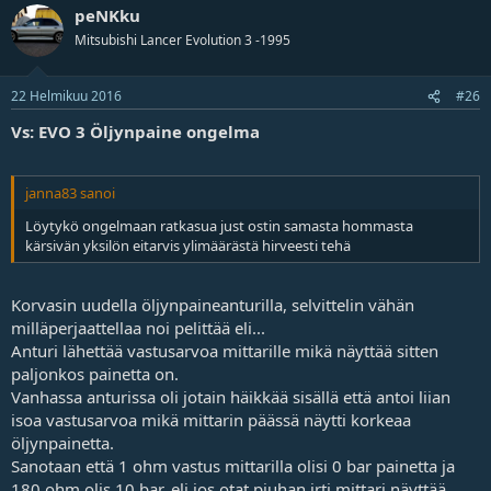
peNKku
Mitsubishi Lancer Evolution 3 -1995
22 Helmikuu 2016
#26
Vs: EVO 3 Öljynpaine ongelma
janna83 sanoi
Löytykö ongelmaan ratkasua just ostin samasta hommasta
kärsivän yksilön eitarvis ylimäärästä hirveesti tehä
Korvasin uudella öljynpaineanturilla, selvittelin vähän
milläperjaattellaa noi pelittää eli...
Anturi lähettää vastusarvoa mittarille mikä näyttää sitten
paljonkos painetta on.
Vanhassa anturissa oli jotain häikkää sisällä että antoi liian
isoa vastusarvoa mikä mittarin päässä näytti korkeaa
öljynpainetta.
Sanotaan että 1 ohm vastus mittarilla olisi 0 bar painetta ja
180 ohm olis 10 bar, eli jos otat piuhan irti mittari näyttää