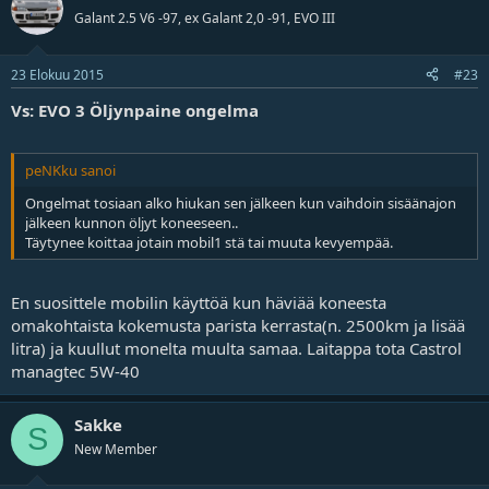
Galant 2.5 V6 -97, ex Galant 2,0 -91, EVO III
23 Elokuu 2015
#23
Vs: EVO 3 Öljynpaine ongelma
peNKku sanoi
Ongelmat tosiaan alko hiukan sen jälkeen kun vaihdoin sisäänajon
jälkeen kunnon öljyt koneeseen..
Täytynee koittaa jotain mobil1 stä tai muuta kevyempää.
En suosittele mobilin käyttöä kun häviää koneesta
omakohtaista kokemusta parista kerrasta(n. 2500km ja lisää
litra) ja kuullut monelta muulta samaa. Laitappa tota Castrol
managtec 5W-40
Sakke
S
New Member