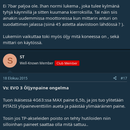
Ei 7bar paljoa ole. Ihan normi lukema , joka tulee kylmänä
tyhjä käynnillä ja sitten kuumana kierroksilla. Tai näin siis
ainakin uudemmissa moottoreissa kun mittarin anturi on
suodattimen jalassa (siinä 45 astetta alaviistoon lähdössä ? ).
Lukemiin vaikuttaa toki myös öljy mitä koneessa on , sekä
mittari on käytössä.
ST
S
Well-Known Member
Club Member
18 Elokuu 2015
#17
Vs: EVO 3 Öljynpaine ongelma
Tuon ikäisessä 4G63:ssa MAX paine 6,5b, ja jos tuo ylitetään
PITÄISI ylipaineventtiilin aueta ja päästää ylimääräinen paine.
Tosin jos TP-akseleiden poisto on tehty hutiloiden niin
silloinhan paineet saattaa olla mitä sattuu..