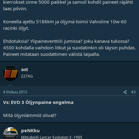
kierrokset sinne 5000 paikkel ja samoil kohdil paineet räjähti
j
taas pilviin.
a
Koneella ajettu 5186km ja öljyinä toimii Valvoline 10w-60
racinki öljyt.
Ehdotuksia? Ylipaineventtiili jumissa? Joku kanava tukossa?
4500 kohdalla vaihdoin litkut ja suodatinkin oli täysin puhdas.
Paineet mitataan suodattimen välistä laipalla.
ast
Z27AG
4 Elokuu 2015
#2
Vs: EVO 3 Öljynpaine ongelma
Mitä öljynlämmöt olivat?
peNKku
Mitsubishi Lancer Evolution 3 -1995