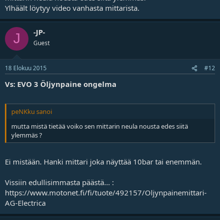
Ylhäält löytyy video vanhasta mittarista.
-JP-
J
Guest
18 Elokuu 2015
#12
Vs: EVO 3 Öljynpaine ongelma
peNKku sanoi
mutta mistä tietää voiko sen mittarin neula nousta edes siitä
ylemmäs ?
Ei mistään. Hanki mittari joka näyttää 10bar tai enemmän.
Vissiin edullisimmasta päästä... :
https://www.motonet.fi/fi/tuote/492157/Oljynpainemittari-
AG-Electrica