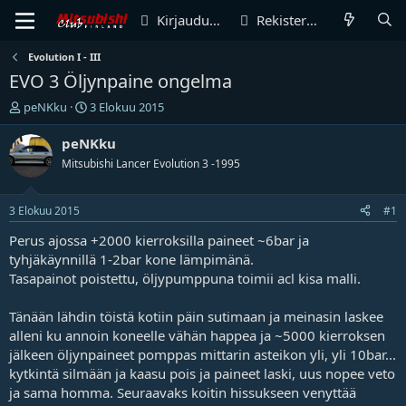
Kirjaudu sisään
Rekisteröidy
Evolution I - III
EVO 3 Öljynpaine ongelma
V
A
peNKku
3 Elokuu 2015
i
l
e
o
peNKku
s
i
Mitsubishi Lancer Evolution 3 -1995
t
t
i
u
k
s
3 Elokuu 2015
#1
e
p
t
ä
Perus ajossa +2000 kierroksilla paineet ~6bar ja
j
i
tyhjäkäynnillä 1-2bar kone lämpimänä.
u
v
Tasapainot poistettu, öljypumppuna toimii acl kisa malli.
n
ä
a
m
Tänään lähdin töistä kotiin päin sutimaan ja meinasin laskee
l
ä
alleni ku annoin koneelle vähän happea ja ~5000 kierroksen
o
ä
i
r
jälkeen öljynpaineet pomppas mittarin asteikon yli, yli 10bar...
t
ä
kytkintä silmään ja kaasu pois ja paineet laski, uus nopee veto
t
ja sama homma. Seuraavaks koitin hissukseen venyttää
a