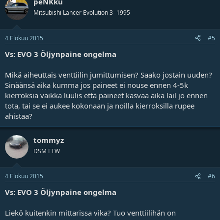
peNKku
Mitsubishi Lancer Evolution 3 -1995
4 Elokuu 2015
#5
Vs: EVO 3 Öljynpaine ongelma
Mikä aiheuttais venttiilin jumittumisen? Saako jostain uuden?
Sinäänsä aika kumma jos paineet ei nouse ennen 4-5k
kierroksia vaikka luulis että paineet kasvaa aika lail jo ennen
tota, tai se ei aukee kokonaan ja noilla kierroksilla rupee
ahistaa?
tommyz
DSM FTW
4 Elokuu 2015
#6
Vs: EVO 3 Öljynpaine ongelma
Liekö kuitenkin mittarissa vika? Tuo venttiilihän on