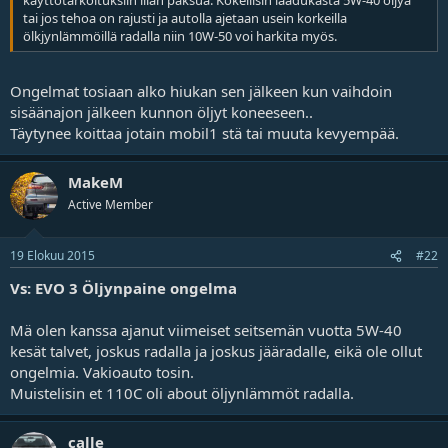
käyttötarkoituksiin liian paksua. Kokeilisin laadukasta 5W-40 öljyä
tai jos tehoa on rajusti ja autolla ajetaan usein korkeilla
ölkjynlämmöillä radalla niin 10W-50 voi harkita myös.
Ongelmat tosiaan alko hiukan sen jälkeen kun vaihdoin
sisäänajon jälkeen kunnon öljyt koneeseen..
Täytynee koittaa jotain mobil1 stä tai muuta kevyempää.
MakeM
Active Member
19 Elokuu 2015
#22
Vs: EVO 3 Öljynpaine ongelma
Mä olen kanssa ajanut viimeiset seitsemän vuotta 5W-40
kesät talvet, joskus radalla ja joskus jääradalle, eikä ole ollut
ongelmia. Vakioauto tosin.
Muistelisin et 110C oli about öljynlämmöt radalla.
calle