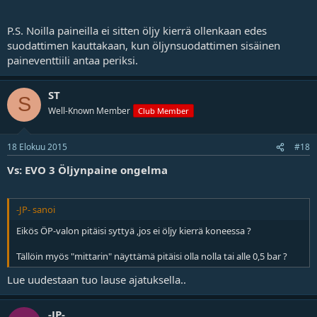
P.S. Noilla paineilla ei sitten öljy kierrä ollenkaan edes
suodattimen kauttakaan, kun öljynsuodattimen sisäinen
paineventtiili antaa periksi.
ST
S
Well-Known Member
Club Member
18 Elokuu 2015
#18
Vs: EVO 3 Öljynpaine ongelma
-JP- sanoi
Eikös ÖP-valon pitäisi syttyä ,jos ei öljy kierrä koneessa ?
Tällöin myös "mittarin" näyttämä pitäisi olla nolla tai alle 0,5 bar ?
Lue uudestaan tuo lause ajatuksella..
-JP-