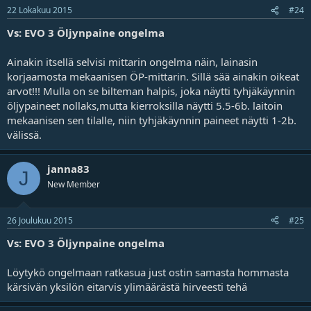
22 Lokakuu 2015
#24
Vs: EVO 3 Öljynpaine ongelma
Ainakin itsellä selvisi mittarin ongelma näin, lainasin
korjaamosta mekaanisen ÖP-mittarin. Sillä sää ainakin oikeat
arvot!!! Mulla on se bilteman halpis, joka näytti tyhjäkäynnin
öljypaineet nollaks,mutta kierroksilla näytti 5.5-6b. laitoin
mekaanisen sen tilalle, niin tyhjäkäynnin paineet näytti 1-2b.
välissä.
janna83
J
New Member
26 Joulukuu 2015
#25
Vs: EVO 3 Öljynpaine ongelma
Löytykö ongelmaan ratkasua just ostin samasta hommasta
kärsivän yksilön eitarvis ylimäärästä hirveesti tehä