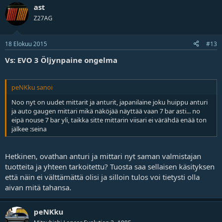
ast
Z27AG
18 Elokuu 2015
#13
Vs: EVO 3 Öljynpaine ongelma
peNKku sanoi
Noo nyt on uudet mittarit ja anturit, japanilaine joku huippu anturi
ja auto gaugen mittari mikä näköjää näyttää vaan 7 bar asti... no
eipä nouse 7 bar yli, taikka sitte mittarin viisari ei värähdä enää ton
jälkee :seina
Hetkinen, ovathan anturi ja mittari nyt saman valmistajan
tuotteita ja yhteen tarkoitettu? Tuosta saa sellaisen käsityksen
että näin ei välttämättä olisi ja silloin tulos voi tietysti olla
aivan mitä tahansa.
peNKku