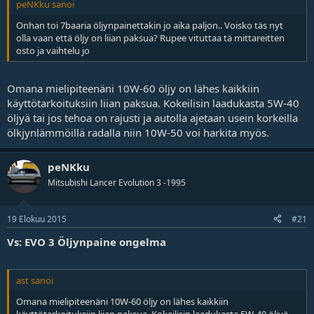
peNKku sanoi
Onhan toi 7baaria öljynpainettakin jo aika paljon.. Voisko täs nyt
olla vaan että öljy on liian paksua? Rupee vituttaa tä mittareitten
osto ja vaihtelu jo
Omana mielipiteenäni 10W-60 öljy on lähes kaikkiin
käyttötarkoituksiin liian paksua. Kokeilisin laadukasta 5W-40
öljyä tai jos tehoa on rajusti ja autolla ajetaan usein korkeilla
ölkjynlämmöillä radalla niin 10W-50 voi harkita myös.
peNKku
Mitsubishi Lancer Evolution 3 -1995
19 Elokuu 2015
#21
Vs: EVO 3 Öljynpaine ongelma
ast sanoi
Omana mielipiteenäni 10W-60 öljy on lähes kaikkiin