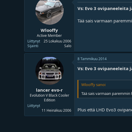
o
ä
i
r
Vs: Evo 3 ovipaneeleita 
t
ä
t
Tää sais varmaan paremmin h
a
j
Wlooffy
a
Active Member
Liittynyt
25 Lokakuu 2006
Sijainti
Salo
8 Tammikuu 2014
Vs: Evo 3 ovipaneeleita 
Wlooffy sanoi
lancer evo-r
Tää sais varmaan paremmin huo
Evolution V Black Cooler
Edition
Liittynyt
Plus että LHD Evo3 ovipane
11 Heinäkuu 2006