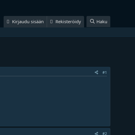
Kirjaudu sisään
Rekisteröidy
Haku
#1
#2