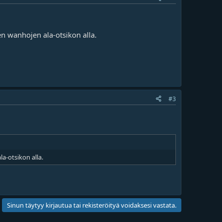
en wanhojen ala-otsikon alla.
#3
la-otsikon alla.
Sinun täytyy kirjautua tai rekisteröityä voidaksesi vastata.