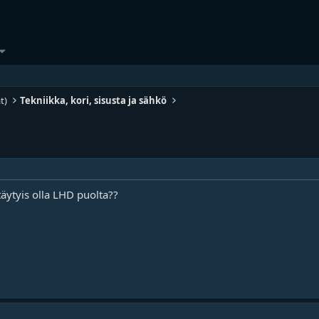
t)
Tekniikka, kori, sisusta ja sähkö
täytyis olla LHD puolta??