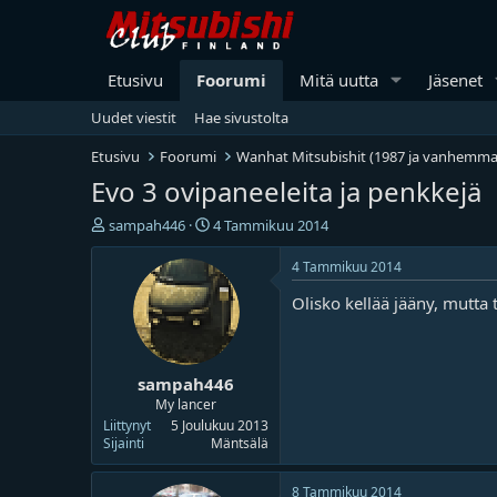
Etusivu
Foorumi
Mitä uutta
Jäsenet
Uudet viestit
Hae sivustolta
Etusivu
Foorumi
Wanhat Mitsubishit (1987 ja vanhemma
Evo 3 ovipaneeleita ja penkkejä
V
A
sampah446
4 Tammikuu 2014
i
l
e
o
4 Tammikuu 2014
s
i
Olisko kellää jääny, mutta 
t
t
i
u
k
s
e
p
sampah446
t
ä
j
i
My lancer
u
v
Liittynyt
5 Joulukuu 2013
n
ä
Sijainti
Mäntsälä
a
m
l
ä
8 Tammikuu 2014