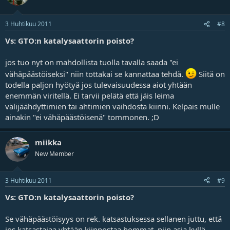
3 Huhtikuu 2011
#8
Vs: GTO:n katalysaattorin poisto?
jos tuo nyt on mahdollista tuolla tavalla saada "ei
vähäpäästöiseksi" niin tottakai se kannattaa tehdä.
Siitä on
todella paljon hyötyä jos tulevaisuudessa aiot yhtään
enemmän viritellä. Ei tarvii pelätä että jäis leima
välijäähdyttimien tai ahtimien vaihdosta kiinni. Kelpais mulle
ainakin "ei vähäpäästöisenä" tommonen. ;D
miikka
New Member
3 Huhtikuu 2011
#9
Vs: GTO:n katalysaattorin poisto?
Se vähäpäästöisyys on rek. katsastuksessa sellanen juttu, että
jos katsastajaa yhtään kiinnostaa hommat, niin asia kyllä