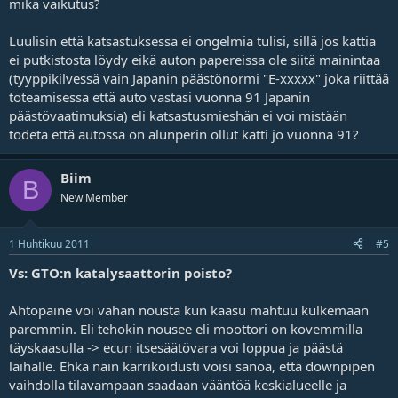
mikä vaikutus?
Luulisin että katsastuksessa ei ongelmia tulisi, sillä jos kattia
ei putkistosta löydy eikä auton papereissa ole siitä mainintaa
(tyyppikilvessä vain Japanin päästönormi "E-xxxxx" joka riittää
toteamisessa että auto vastasi vuonna 91 Japanin
päästövaatimuksia) eli katsastusmieshän ei voi mistään
todeta että autossa on alunperin ollut katti jo vuonna 91?
Biim
B
New Member
1 Huhtikuu 2011
#5
Vs: GTO:n katalysaattorin poisto?
Ahtopaine voi vähän nousta kun kaasu mahtuu kulkemaan
paremmin. Eli tehokin nousee eli moottori on kovemmilla
täyskaasulla -> ecun itsesäätövara voi loppua ja päästä
laihalle. Ehkä näin karrikoidusti voisi sanoa, että downpipen
vaihdolla tilavampaan saadaan vääntöä keskialueelle ja