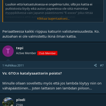
Luulisin että katsastuksessa ei ongelmia tulisi, sillä jos kattia ei
putkistosta löydy eikä auton papereissa ole siitä mainintaa
(tyyppikilvessä vain Japanin päästönormi "E-xxxxx" joka riittää
toteamisessa että auto vastasi vuonna 91 Japanin
Klikkaa laajentaaksesi...
päästövaatimuksia) eli katsastusmieshän ei voi mistään todeta että
autossa on alunperin ollut katti jo vuonna 91?
Periaatteessa kaikki riippuu katsurin valistuneisuudesta. Ko.
autoahan ei ole valmistettu ikinä ilman kattia.
tepi
T
Active Member
Club Member
1 Huhtikuu 2011
#7
Vs: GTO:n katalysaattorin poisto?
Minulle ollaan sovellettu myös että jos lambda löytyy niin on
vähäpäästöinen... Joten laittaisin sen lambdan piiloon...
plodi
Z16A