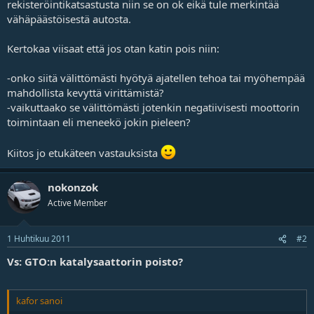
rekisteröintikatsastusta niin se on ok eikä tule merkintää
j
vähäpäästöisestä autosta.
a
Kertokaa viisaat että jos otan katin pois niin:
-onko siitä välittömästi hyötyä ajatellen tehoa tai myöhempää
mahdollista kevyttä virittämistä?
-vaikuttaako se välittömästi jotenkin negatiivisesti moottorin
toimintaan eli meneekö jokin pieleen?
Kiitos jo etukäteen vastauksista
nokonzok
Active Member
1 Huhtikuu 2011
#2
Vs: GTO:n katalysaattorin poisto?
kafor sanoi