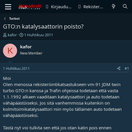
Kirjaudu sisään
Rekisteröidy
Turbot
GTO:n katalysaattorin poisto?
V
A
kafor
1 Huhtikuu 2011
i
l
e
o
kafor
K
s
i
New Member
t
t
i
u
k
s
1 Huhtikuu 2011
#1
e
p
t
ä
Moi
j
i
Olen menossa rekisteröintikatsastukseen vm-91 JDM twin
u
v
turbo GTO:n kanssa ja Trafin ohjeissa todetaan että vasta
n
ä
1.1.1992 alkaen vaaditaan katalysaattori ja auto todetaan
a
m
vähäpäästöiseksi. Jos sitä vanhemmissa kuitenkin on
l
ä
kolmitoimikatalysaattori niin myös tällainen auto todetaan
o
ä
i
r
vähäpäästöiseksi.
t
ä
t
Tästä nyt voi tulkita sen että jos otan katin pois ennen
a