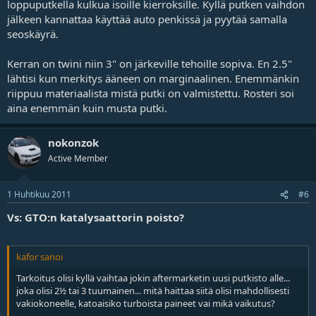
loppuputkella kulkua isoille kierroksille. Kyllä putken vaihdon
jälkeen kannattaa käyttää auto penkissä ja pyytää samalla
seoskäyrä.
Kerran on twini niin 3" on järkeville tehoille sopiva. En 2.5"
lähtisi kun merkitys ääneen on marginaalinen. Enemmänkin
riippuu materiaalista mistä putki on valmistettu. Rosteri soi
aina enemmän kuin musta putki.
nokonzok
Active Member
1 Huhtikuu 2011
#6
Vs: GTO:n katalysaattorin poisto?
kafor sanoi
Tarkoitus olisi kyllä vaihtaa jokin aftermarketin uusi putkisto alle...
joka olisi 2½ tai 3 tuumainen... mitä haittaa siitä olisi mahdollisesti
vakiokoneelle, katoaisiko turboista paineet vai mikä vaikutus?