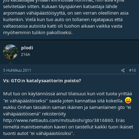
selvitetään sitten. Kukaan täyspäinen katsastaja lähde
arpomaan vähäpäästöisyyttä, on sen verran oleellinen asia
kuitenkin. Vielä kun tuo auto on tollanen rajatapaus että
valtaosassa autoista katti oli tuohon aikaan vaikka vasta
myöhemmin tulikin pakolliseksi.
plodi
Z16A
5 Huhtikuu 2011
#10
Vs: GTO:n katalysaattorin poisto?
Mut tuo on käytännössä ainut tilaisuus kun voit tuota yrittää
"ei vähäpäästöiseksi" saada joten kannattaa sitä kokeilla.
eukku Onhan tässäkin saman ikäinen ja samanlainen gto "ei
vähäpäästöisenä" rekisteröity
http://www.nettiauto.com/mitsubishi/gto/3816860. Eräs
nimeltä mainitsematon kaveri on taistellut kaikki tuon ikäiset
tuonti autot "ei vähäpäästöisiksi".