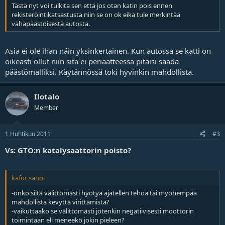
Tästä nyt voi tulkita sen että jos otan katin pois ennen
rekisteröintikatsastusta niin se on ok eikä tule merkintää
vähäpäästöisestä autosta.
Asia ei ole ihan näin yksinkertainen. Kun autossa se katti on
oikeasti ollut niin sitä ei periaatteessa pitäisi saada
päästömalliksi. Käytännössä toki hyvinkin mahdollista.
Ilotalo
Member
1 Huhtikuu 2011
#3
Vs: GTO:n katalysaattorin poisto?
kafor sanoi
-onko siitä välittömästi hyötyä ajatellen tehoa tai myöhempää
mahdollista kevyttä virittämistä?
-vaikuttaako se välittömästi jotenkin negatiivisesti moottorin
toimintaan eli meneekö jokin pieleen?