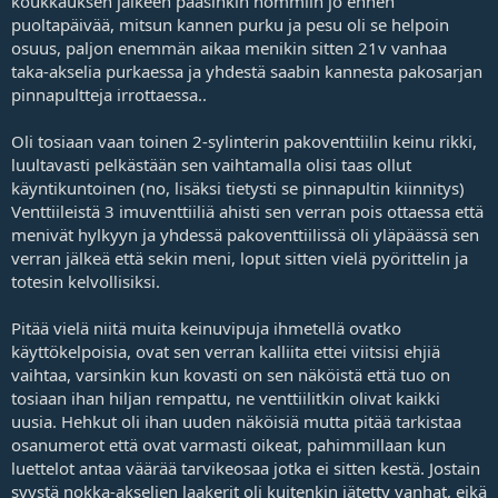
koukkauksen jälkeen pääsinkin hommiin jo ennen
puoltapäivää, mitsun kannen purku ja pesu oli se helpoin
osuus, paljon enemmän aikaa menikin sitten 21v vanhaa
taka-akselia purkaessa ja yhdestä saabin kannesta pakosarjan
pinnapultteja irrottaessa..
Oli tosiaan vaan toinen 2-sylinterin pakoventtiilin keinu rikki,
luultavasti pelkästään sen vaihtamalla olisi taas ollut
käyntikuntoinen (no, lisäksi tietysti se pinnapultin kiinnitys)
Venttiileistä 3 imuventtiiliä ahisti sen verran pois ottaessa että
menivät hylkyyn ja yhdessä pakoventtiilissä oli yläpäässä sen
verran jälkeä että sekin meni, loput sitten vielä pyörittelin ja
totesin kelvollisiksi.
Pitää vielä niitä muita keinuvipuja ihmetellä ovatko
käyttökelpoisia, ovat sen verran kalliita ettei viitsisi ehjiä
vaihtaa, varsinkin kun kovasti on sen näköistä että tuo on
tosiaan ihan hiljan rempattu, ne venttiilitkin olivat kaikki
uusia. Hehkut oli ihan uuden näköisiä mutta pitää tarkistaa
osanumerot että ovat varmasti oikeat, pahimmillaan kun
luettelot antaa väärää tarvikeosaa jotka ei sitten kestä. Jostain
syystä nokka-akselien laakerit oli kuitenkin jätetty vanhat, eikä