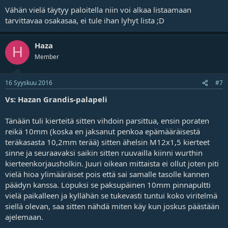
Vähän vielä täytyy paloitella niin voi alkaa listaamaan
tarvittavaa osakasaa, ei tule ihan lyhyt lista ;D
Haza
H
Member
16 Syyskuu 2016
#7
Vs: Hazan Grandis-palapeli
Tänään tuli kierteitä sitten vihdoin parsittua, ensin poraten
reikä 10mm (koska en jaksanut penkoa epämääräisestä
teräkasasta 10,2mm terää) sitten ähelsin M12x1,5 kierteet
sinne ja seuraavaksi saikin sitten ruuvailla kiinni wurthin
kierteenkorjausholkin. Juuri oikean mittaista ei ollut joten piti
vielä hioa ylimääräiset pois että sai samalle tasolle kannen
päädyn kanssa. Lopuksi se paksupäinen 10mm pinnapultti
vielä paikalleen ja kyllähän se tukevasti tuntui koko viritelmä
siellä olevan, saa sitten nähdä miten käy kun joskus päästään
ajelemaan.