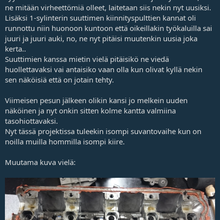
ne mitään virheettömiä olleet, laitetaan siis nekin nyt uusiksi.
Lisäksi 1-sylinterin suuttimen kiinnityspulttien kannat oli
runnottu niin huonoon kuntoon että oikeillakin työkaluilla sai
juuri ja juuri auki, no, ne nyt pitäisi muutenkin uusia joka
kerta..
Suuttimien kanssa mietin vielä pitäisikö ne viedä
huollettavaksi vai antaisiko vaan olla kun olivat kyllä nekin
sen näköisiä että on jotain tehty.
Viimeisen pesun jälkeen olikin kansi jo melkein uuden
näköinen ja nyt onkin sitten kolme kantta valmiina
tasohiottavaksi.
Nyt tässä projektissa tuleekin isompi suvantovaihe kun on
noilla muilla hommilla isompi kiire.
Muutama kuva vielä: