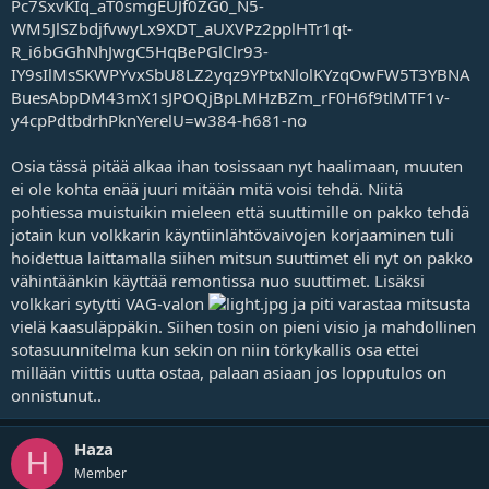
Osia tässä pitää alkaa ihan tosissaan nyt haalimaan, muuten
ei ole kohta enää juuri mitään mitä voisi tehdä. Niitä
pohtiessa muistuikin mieleen että suuttimille on pakko tehdä
jotain kun volkkarin käyntiinlähtövaivojen korjaaminen tuli
hoidettua laittamalla siihen mitsun suuttimet eli nyt on pakko
vähintäänkin käyttää remontissa nuo suuttimet. Lisäksi
volkkari sytytti VAG-valon
ja piti varastaa mitsusta
vielä kaasuläppäkin. Siihen tosin on pieni visio ja mahdollinen
sotasuunnitelma kun sekin on niin törkykallis osa ettei
millään viittis uutta ostaa, palaan asiaan jos lopputulos on
onnistunut..
Haza
H
Member