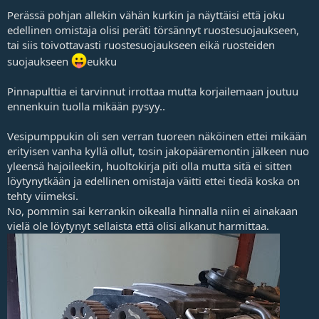
Perässä pohjan allekin vähän kurkin ja näyttäisi että joku
edellinen omistaja olisi peräti törsännyt ruostesuojaukseen,
tai siis toivottavasti ruostesuojaukseen eikä ruosteiden
suojaukseen
eukku
Pinnapulttia ei tarvinnut irrottaa mutta korjailemaan joutuu
ennenkuin tuolla mikään pysyy..
Vesipumppukin oli sen verran tuoreen näköinen ettei mikään
erityisen vanha kyllä ollut, tosin jakopääremontin jälkeen nuo
yleensä hajoileekin, huoltokirja piti olla mutta sitä ei sitten
löytynytkään ja edellinen omistaja väitti ettei tiedä koska on
tehty viimeksi.
No, pommin sai kerrankin oikealla hinnalla niin ei ainakaan
vielä ole löytynyt sellaista että olisi alkanut harmittaa.