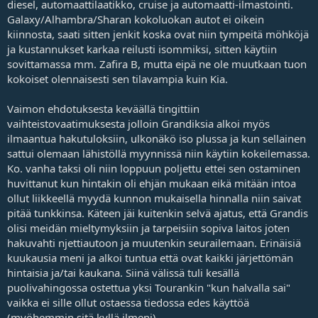
diesel, automaattilaatikko, cruise ja automaatti-ilmastointi.
j
Galaxy/Alhambra/Sharan kokoluokan autot ei oikein
a
kiinnosta, saati sitten jenkit koska ovat niin tympeitä möhköjä
ja kustannukset karkaa reilusti isommiksi, sitten käytiin
sovittamassa mm. Zafira B, mutta eipä ne ole muutkaan tuon
kokoiset olennaisesti sen tilavampia kuin Kia.
Vaimon ehdotuksesta keväällä tingittiin
vaihteistovaatimuksesta jolloin Grandiksia alkoi myös
ilmaantua hakutuloksiin, ulkonäkö iso plussa ja kun sellainen
sattui olemaan lähistöllä myynnissä niin käytiin kokeilemassa.
Ko. vanha taksi oli niin loppuun poljettu ettei sen ostaminen
huvittanut kun hintakin oli ehjän mukaan eikä mitään intoa
ollut liikkeellä myydä kunnon mukaisella hinnalla niin saivat
pitää tunkkinsa. Käteen jäi kuitenkin selvä ajatus, että Grandis
olisi meidän mieltymyksiin ja tarpeisiin sopiva laitos joten
hakuvahti njettiautoon ja muutenkin seurailemaan. Erinäisiä
kuukausia meni ja alkoi tuntua että ovat kaikki järjettömän
hintaisia ja/tai kaukana. Siinä välissä tuli kesällä
puolivahingossa ostettua yksi Tourankin "kun halvalla sai"
vaikka ei sille ollut ostaessa tiedossa edes käyttöä
(myöhemmin sitä kyllä ilmeni)