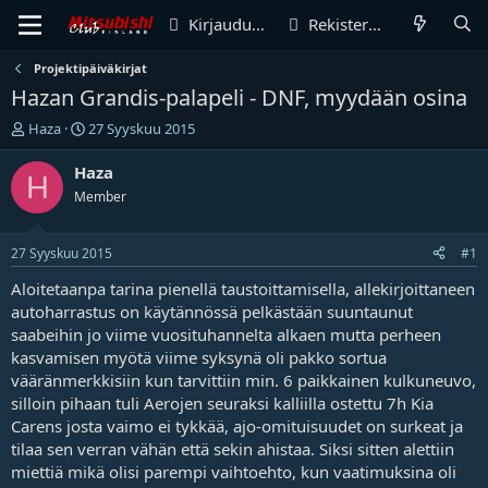
Kirjaudu sisään
Rekisteröidy
Projektipäiväkirjat
Hazan Grandis-palapeli - DNF, myydään osina
V
A
Haza
27 Syyskuu 2015
i
l
e
o
Haza
H
s
i
Member
t
t
i
u
k
s
27 Syyskuu 2015
#1
e
p
t
ä
Aloitetaanpa tarina pienellä taustoittamisella, allekirjoittaneen
j
i
autoharrastus on käytännössä pelkästään suuntaunut
u
v
saabeihin jo viime vuosituhannelta alkaen mutta perheen
n
ä
kasvamisen myötä viime syksynä oli pakko sortua
a
m
vääränmerkkisiin kun tarvittiin min. 6 paikkainen kulkuneuvo,
l
ä
silloin pihaan tuli Aerojen seuraksi kalliilla ostettu 7h Kia
o
ä
i
r
Carens josta vaimo ei tykkää, ajo-omituisuudet on surkeat ja
t
ä
tilaa sen verran vähän että sekin ahistaa. Siksi sitten alettiin
t
miettiä mikä olisi parempi vaihtoehto, kun vaatimuksina oli
a