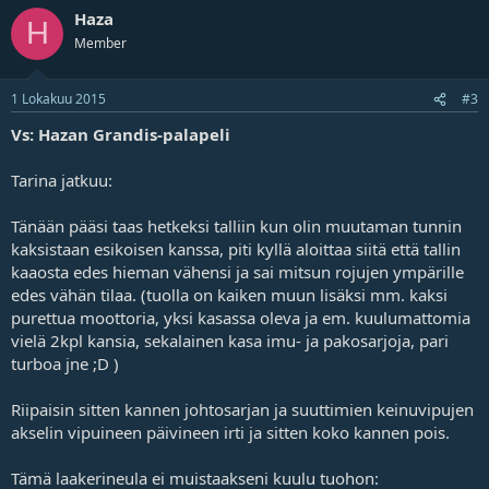
Haza
H
Member
1 Lokakuu 2015
#3
Vs: Hazan Grandis-palapeli
Tarina jatkuu:
Tänään pääsi taas hetkeksi talliin kun olin muutaman tunnin
kaksistaan esikoisen kanssa, piti kyllä aloittaa siitä että tallin
kaaosta edes hieman vähensi ja sai mitsun rojujen ympärille
edes vähän tilaa. (tuolla on kaiken muun lisäksi mm. kaksi
purettua moottoria, yksi kasassa oleva ja em. kuulumattomia
vielä 2kpl kansia, sekalainen kasa imu- ja pakosarjoja, pari
turboa jne ;D )
Riipaisin sitten kannen johtosarjan ja suuttimien keinuvipujen
akselin vipuineen päivineen irti ja sitten koko kannen pois.
Tämä laakerineula ei muistaakseni kuulu tuohon: