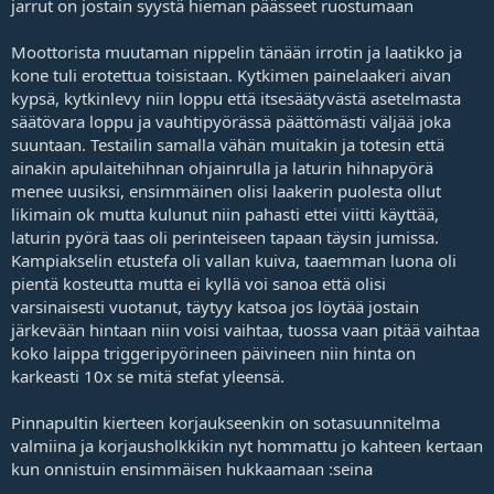
jarrut on jostain syystä hieman päässeet ruostumaan
Moottorista muutaman nippelin tänään irrotin ja laatikko ja
kone tuli erotettua toisistaan. Kytkimen painelaakeri aivan
kypsä, kytkinlevy niin loppu että itsesäätyvästä asetelmasta
säätövara loppu ja vauhtipyörässä päättömästi väljää joka
suuntaan. Testailin samalla vähän muitakin ja totesin että
ainakin apulaitehihnan ohjainrulla ja laturin hihnapyörä
menee uusiksi, ensimmäinen olisi laakerin puolesta ollut
likimain ok mutta kulunut niin pahasti ettei viitti käyttää,
laturin pyörä taas oli perinteiseen tapaan täysin jumissa.
Kampiakselin etustefa oli vallan kuiva, taaemman luona oli
pientä kosteutta mutta ei kyllä voi sanoa että olisi
varsinaisesti vuotanut, täytyy katsoa jos löytää jostain
järkevään hintaan niin voisi vaihtaa, tuossa vaan pitää vaihtaa
koko laippa triggeripyörineen päivineen niin hinta on
karkeasti 10x se mitä stefat yleensä.
Pinnapultin kierteen korjaukseenkin on sotasuunnitelma
valmiina ja korjausholkkikin nyt hommattu jo kahteen kertaan
kun onnistuin ensimmäisen hukkaamaan :seina