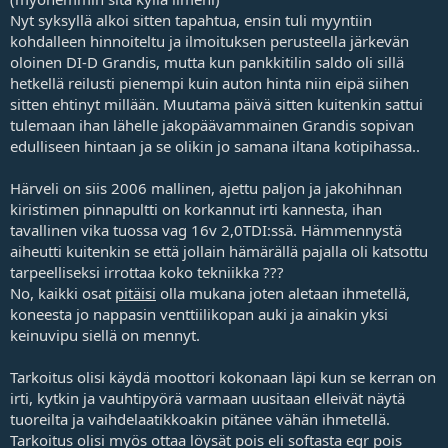
Nyt syksyllä alkoi sitten tapahtua, ensin tuli myyntiin
kohdalleen hinnoiteltu ja ilmoituksen perusteella järkevän
oloinen DI-D Grandis, mutta kun pankkitilin saldo oli sillä
hetkellä reilusti pienempi kuin auton hinta niin eipä siihen
sitten ehtinyt millään. Muutama päivä sitten kuitenkin sattui
tulemaan ihan lähelle jakopäävammainen Grandis sopivan
edulliseen hintaan ja se olikin jo samana iltana kotipihassa..
Härveli on siis 2006 mallinen, ajettu paljon ja jakohihnan
kiristimen pinnapultti on korkannut irti kannesta, ihan
tavallinen vika tuossa vag 16v 2,0TDI:ssä. Hämmennystä
aiheutti kuitenkin se että jollain hämärällä pajalla oli katsottu
tarpeelliseksi irrottaa koko tekniikka ???
No, kaikki osat
pitäisi
olla mukana joten aletaan ihmetellä,
koneesta jo nappasin venttiilikopan auki ja ainakin yksi
keinuvipu siellä on mennyt.
Tarkoitus olisi käydä moottori kokonaan läpi kun se kerran on
irti, kytkin ja vauhtipyörä varmaan uusitaan elleivät näytä
tuoreilta ja vaihdelaatikkoakin pitänee vähän ihmetellä.
Tarkoitus olisi myös ottaa löysät pois eli softasta egr pois