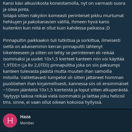
Kansi kävi alkuviikosta koneistamolla, nyt on varmasti suora
ja sileä pinta.
Siitäpä sitten näkyikin komeasti perinteiset pikku murtumat
hehkujen ja pakokanavien välillä, ihmeen hyvä kansi
kuitenkin kun niitä ei ollut kuin kahdessa paikassa ;D
Pinnapultin paikkaakin tuli tutkittua ja sorkittua, ilmeisesti
sieltä on aikaisemmin kerran pinnapultti lähtenyt
liikenteeseen ja sitten on tehty se perinteinen eli reikää
isommaksi ja uudet 10x1,5 kierteet kanteen niin voi käyttää
1,9TDI:n (ja 8v 2,0TDI) pinnapulttia joka on siis paksumpi
kanteen tulevasta päästä mutta muuten ihan samoilla
mitoilla. Valitettavasti tumpelot oli sitten jättäneet homman
puolitiehen ihan kirjaimellisesti, kannessa siis oli ensimmäiset
~10mm jäänteitä 10x1,5 kierteistä ja loput sitten alkuperäistä.
Täytyypi taikoa reikää vielä isommaksi ja laittaa joku helicoil
tms. sinne, ei vaan ollut oikean kokoisia hyllyssä.
Haza
H
Member