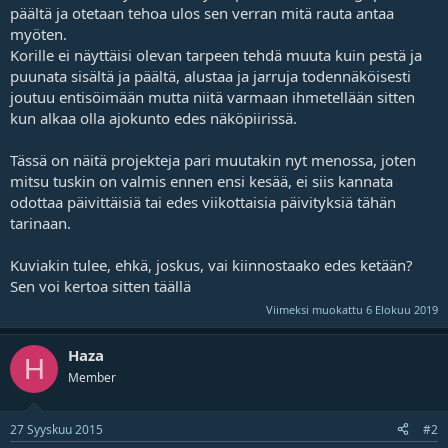
päältä ja otetaan tehoa ulos sen verran mitä rauta antaa
myöten.
Korille ei näyttäisi olevan tarpeen tehdä muuta kuin pestä ja
puunata sisältä ja päältä, alustaa ja jarruja todennäköisesti
joutuu entisöimään mutta niitä varmaan ihmetellään sitten
kun alkaa olla ajokunto edes näköpiirissä.
Tässä on näitä projekteja pari muutakin nyt menossa, joten
mitsu tuskin on valmis ennen ensi kesää, ei siis kannata
odottaa päivittäisiä tai edes viikottaisia päivityksiä tähän
tarinaan.
Kuviakin tulee, ehkä, joskus, vai kiinnostaako edes ketään?
Sen voi kertoa sitten
täällä
Viimeksi muokattu
6 Elokuu 2019
Haza
H
Member
27 Syyskuu 2015
#2