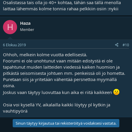
Osalistassa tais olla jo 40+ kohtaa, tähän saa tällä menolla
laittaa lähemmäs kolme tonnia rahaa pelkkiin osiin :nykii
Haza
H
Member
6 Elokuu 2019
#10
Ohhoh, melkein kolme vuotta edellisestä.
Foorumi ei ole unohtunut vaan mitään edistystä ei ole
tapahtunut muiden laitteiden viedessä kaiken huomion ja
pitkästä seisomisesta johtuen mm. penkeissä oli jo hometta.
Puretaan siis ja yritetään vähentää persnettoa myymällä
osina.
Joskus vaan täytyy luovuttaa kun aika ei riitä kaikkeen
Osia voi kysellä YV, aikalailla kaikki löytyy pl kytkin ja
vauhtipyörä
Sinun täytyy kirjautua tai rekisteröityä voidaksesi vastata.