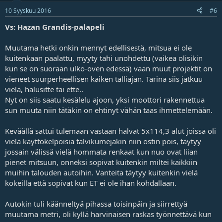
10 Syyskuu 2016
#6
Vs: Hazan Grandis-palapeli
Muutama hetki onkin mennyt edellisestä, mitsua ei ole
kuitenkaan paalattu, myyty tahi unohdettu (vaikea olisikin
kun se on suoraan ulko-oven edessä) vaan muut projektit on
vieneet suurperheellisen kaiken talliajan. Tarina siis jatkuu
vielä, halusitte tai ette..
Nyt on siis saatu kesälelu ajoon, yksi moottori rakennettua
sun muuta niin tätäkin on ehtinyt vähän taas ihmettelemään.
Keväällä sattui tulemaan vastaan halvat 5x114,3 alut joissa oli
vielä käyttökelpoisia talvikumejakin niin ostin pois, täytyy
jossain välissä vielä hommata renkaat kun nuo ovat liian
pienet mitsuun, onneksi sopivat kuitenkin miltei kaikkiin
muihin talouden autoihin. Vanteita täytyy kuitenkin vielä
kokeilla että sopivat kun ET ei ole ihan kohdallaan.
Autokin tuli käänneltyä pihassa toisinpäin ja siirrettyä
muutama metri, oli kyllä harvinaisen raskas työnnettävä kun