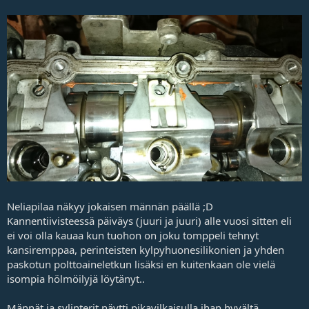
Neliapilaa näkyy jokaisen männän päällä ;D
Kannentiivisteessä päiväys (juuri ja juuri) alle vuosi sitten eli
ei voi olla kauaa kun tuohon on joku tomppeli tehnyt
kansiremppaa, perinteisten kylpyhuonesilikonien ja yhden
paskotun polttoaineletkun lisäksi en kuitenkaan ole vielä
isompia hölmöilyjä löytänyt..
Männät ja sylinterit näytti pikavilkaisulla ihan hyvältä,