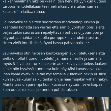
kaikenmaailman niksipirkkaa niiden herkistelyyn kun uuteen
turboon ei todellakaan tee mieli alkaa vielä tähän samaan
katastrofiin laittaa rahaa.
Seuraavaksi sain sitten suorastaan motivaatiopuuskan ja
kääntelin konetta sen verran että sain öljypohjan pois, sieltä
paljastuikin suorastaan epäilyttävän puhdas öljypumppu ja
öljypohja, mahtaneeko olla pumppukin vaihdettu joskus,
sitten vielä imusihdistä löytyi hassu pahvinpala ???
Seuraavaksi otin nelosen kiertokangen auki (oletuksena että
siellä on ollut huonoin voitelu) ja männän esille ja samalla
myös 3-4 välisen runkolaakerin auki, kuva valehtelee, laakerit
ei ole niin hyvässä kunnossa kuin näyttäisi kuvassa vaikka
ihan hyviä ovatkin, laitan nyt samalla kuitenkin nekin uusiksi
kun selvää kulumaa kuitenkin on ja naarmujakin vähän näkyi.
Mäntä taas on parempi kuin kuvassa näyttäisi, se ei kaipaa
kuin uudet renkaat ja kunnon puhdistuksen