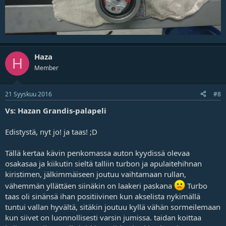
Haza
H
Member
21 Syyskuu 2016
#8
Vs: Hazan Grandis-palapeli
Edistystä, nyt jo! ja taas! ;D
Tällä kertaa kävin penkomassa auton kyydissä olevaa
osakasaa ja kiikutin sieltä talliin turbon ja apulaitehihnan
kiristimen, jälkimmäiseen joutuu vaihtamaan rullan,
vähemmän yllättäen siinäkin on laakeri paskana
Turbo
taas oli sinänsä ihan positiivinen kun akselista nykimällä
tuntui vallan hyvältä, sitäkin joutuu kyllä vähän sormeilemaan
kun siivet on luonnollisesti varsin jumissa. taidan koittaa