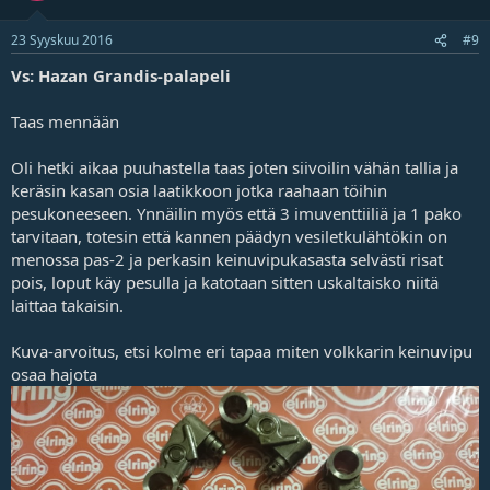
23 Syyskuu 2016
#9
Vs: Hazan Grandis-palapeli
Taas mennään
Oli hetki aikaa puuhastella taas joten siivoilin vähän tallia ja
keräsin kasan osia laatikkoon jotka raahaan töihin
pesukoneeseen. Ynnäilin myös että 3 imuventtiiliä ja 1 pako
tarvitaan, totesin että kannen päädyn vesiletkulähtökin on
menossa pas-2 ja perkasin keinuvipukasasta selvästi risat
pois, loput käy pesulla ja katotaan sitten uskaltaisko niitä
laittaa takaisin.
Kuva-arvoitus, etsi kolme eri tapaa miten volkkarin keinuvipu
osaa hajota