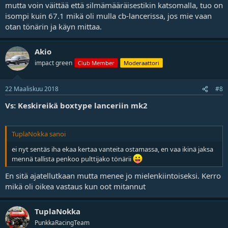
mutta voin väittää että silmämääräisestikin katsomalla, tuo on
isompi kuin 67.1 mikä oli mulla cb-lancerissa, jos mie vaan
otan tönärin ja käyn mittaa.
Akio
impact green
Club Member
Moderaattori
22 Maaliskuu 2018
#8
Vs: Keskireikä boxtype lanceriin mk2
TuplaNokka sanoi
ei nyt sentäs iha ekaa kertaa vanteita ostamassa, en vaa ikinä jaksa
mennä tallista penkoo pulttijako tönärii
En sitä ajatellutkaan mutta menee jo mielenkiintoiseksi. Kerro
mikä oli oikea vastaus kun oot mitannut
TuplaNokka
PunkkaRacingTeam