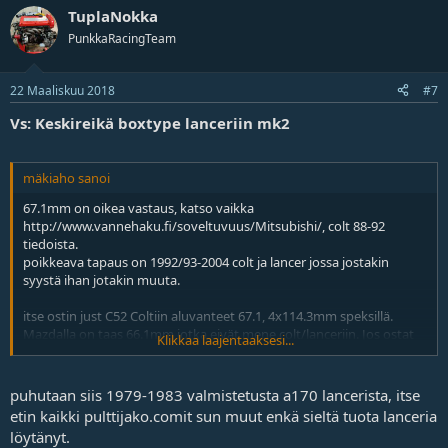
TuplaNokka
PunkkaRacingTeam
22 Maaliskuu 2018
#7
Vs: Keskireikä boxtype lanceriin mk2
mäkiaho sanoi
67.1mm on oikea vastaus, katso vaikka
http://www.vannehaku.fi/soveltuvuus/Mitsubishi/, colt 88-92
tiedoista.
poikkeava tapaus on 1992/93-2004 colt ja lancer jossa jostakin
syystä ihan jotakin muuta.
itse ostin just C52 Coltiin aluvanteet 67.1, 4x114.3mm speksillä.
Mazdalla on taas 66.1mm jotka eivät mene colt/lanceriin. Jos ostat
Klikkaa laajentaaksesi...
käytettynä vanteita niin ole tarkkana tönärin kanssa.
puhutaan siis 1979-1983 valmistetusta a170 lancerista, itse
etin kaikki pulttijako.comit sun muut enkä sieltä tuota lanceria
löytänyt.