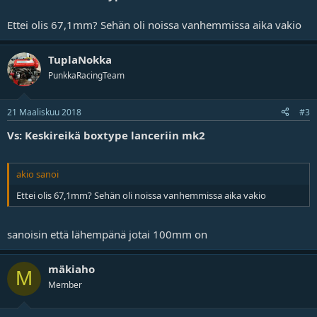
j
a
Ettei olis 67,1mm? Sehän oli noissa vanhemmissa aika vakio
TuplaNokka
PunkkaRacingTeam
21 Maaliskuu 2018
#3
Vs: Keskireikä boxtype lanceriin mk2
akio sanoi
Ettei olis 67,1mm? Sehän oli noissa vanhemmissa aika vakio
sanoisin että lähempänä jotai 100mm on
mäkiaho
M
Member