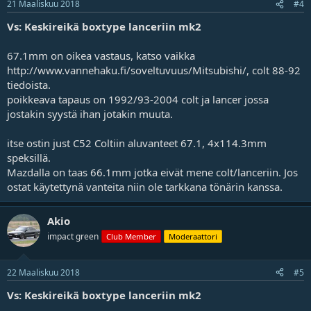
21 Maaliskuu 2018
#4
Vs: Keskireikä boxtype lanceriin mk2
67.1mm on oikea vastaus, katso vaikka
http://www.vannehaku.fi/soveltuvuus/Mitsubishi/, colt 88-92
tiedoista.
poikkeava tapaus on 1992/93-2004 colt ja lancer jossa
jostakin syystä ihan jotakin muuta.
itse ostin just C52 Coltiin aluvanteet 67.1, 4x114.3mm
speksillä.
Mazdalla on taas 66.1mm jotka eivät mene colt/lanceriin. Jos
ostat käytettynä vanteita niin ole tarkkana tönärin kanssa.
Akio
impact green
Club Member
Moderaattori
22 Maaliskuu 2018
#5
Vs: Keskireikä boxtype lanceriin mk2