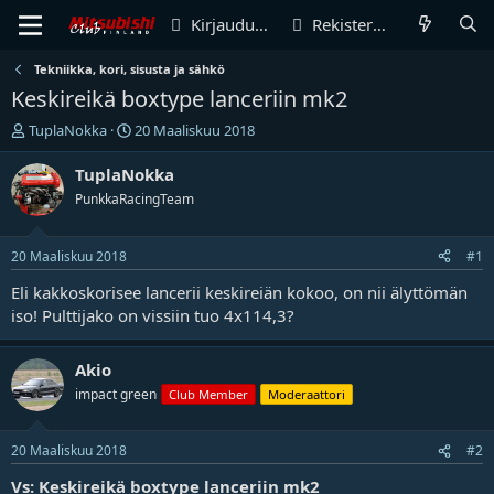
Kirjaudu sisään
Rekisteröidy
Tekniikka, kori, sisusta ja sähkö
Keskireikä boxtype lanceriin mk2
V
A
TuplaNokka
20 Maaliskuu 2018
i
l
e
o
TuplaNokka
s
i
PunkkaRacingTeam
t
t
i
u
k
s
20 Maaliskuu 2018
#1
e
p
t
ä
Eli kakkoskorisee lancerii keskireiän kokoo, on nii älyttömän
j
i
iso! Pulttijako on vissiin tuo 4x114,3?
u
v
n
ä
a
m
Akio
l
ä
impact green
Club Member
Moderaattori
o
ä
i
r
t
ä
20 Maaliskuu 2018
#2
t
Vs: Keskireikä boxtype lanceriin mk2
a