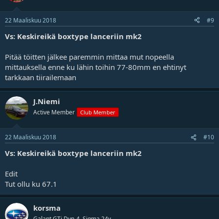
22 Maaliskuu 2018
#9
Vs: Keskireikä boxtype lanceriin mk2
Pitää töitten jälkee paremmin mittaa mut nopeella
mittauksella enne ku lähin toihin 77-80mm en ehtinyt
tarkkaan tiirailemaan
J.Niemi
Active Member
Club Member
22 Maaliskuu 2018
#10
Vs: Keskireikä boxtype lanceriin mk2
Edit
Tut ollu ku 67.1
korsma
Galant GTi Dyn-4, Sigma 24v