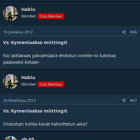
Hablu
Member
Club Member
16 Joulukuu 2012
#66
Vs: Kymenlaakso miittingit
No laittakaas päivämäärä ehdotus vireille nii katotaa
pääseekö ketään
Hablu
Member
Club Member
24 Maaliskuu 2013
#67
Vs: Kymenlaakso miittingit
Oiskohan kohta kevät kahvittelun aika?
ah-05