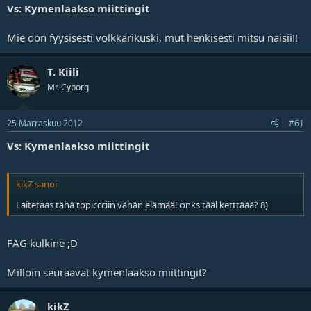
Vs: Kymenlaakso miittingit
Mie oon fyysisesti volkkarikuski, mut henkisesti mitsu naisii!!
T. Kiili
Mr. Cyborg
25 Marraskuu 2012
#61
Vs: Kymenlaakso miittingit
kikZ sanoi
Laitetaas tähä topiccciin vähän elämää! onks tääl ketttäää? 8)
FAG kulkine ;D
Milloin seuraavat kymenlaakso miittingit?
kikZ