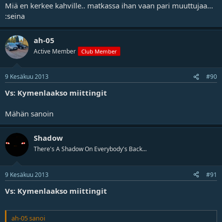
Miä en kerkee kahville.. matkassa ihan vaan pari muuttujaa...
:seina
ah-05
Active Member
Club Member
9 Kesäkuu 2013
#90
Vs: Kymenlaakso miittingit
Mähän sanoin
Shadow
There's A Shadow On Everybody's Back...
9 Kesäkuu 2013
#91
Vs: Kymenlaakso miittingit
ah-05 sanoi