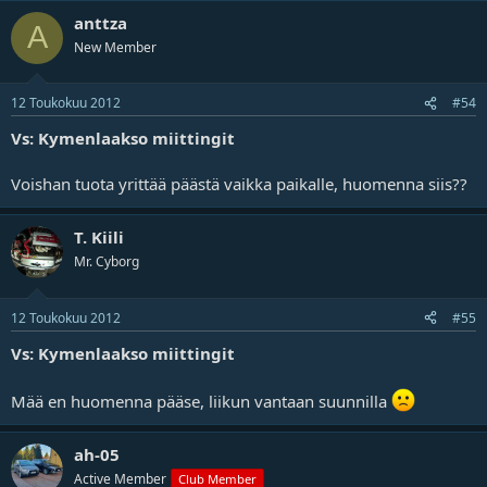
anttza
A
New Member
12 Toukokuu 2012
#54
Vs: Kymenlaakso miittingit
Voishan tuota yrittää päästä vaikka paikalle, huomenna siis??
T. Kiili
Mr. Cyborg
12 Toukokuu 2012
#55
Vs: Kymenlaakso miittingit
Mää en huomenna pääse, liikun vantaan suunnilla
ah-05
Active Member
Club Member