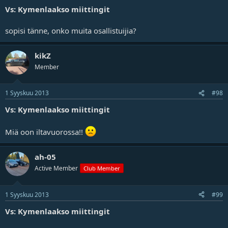
Vs: Kymenlaakso miittingit
sopisi tänne, onko muita osallistuijia?
kikZ
Member
1 Syyskuu 2013
#98
Vs: Kymenlaakso miittingit
Miä oon iltavuorossa!!
ah-05
Active Member
Club Member
1 Syyskuu 2013
#99
Vs: Kymenlaakso miittingit