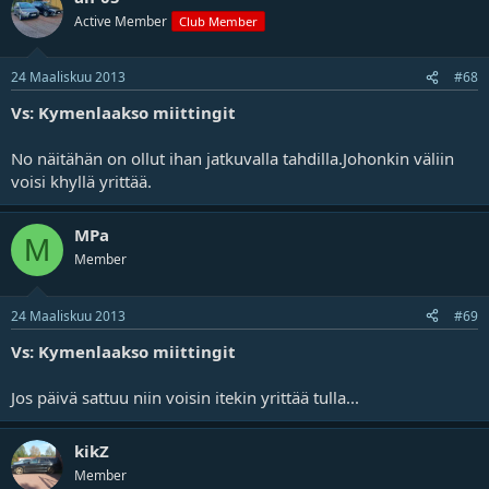
Active Member
Club Member
24 Maaliskuu 2013
#68
Vs: Kymenlaakso miittingit
No näitähän on ollut ihan jatkuvalla tahdilla.Johonkin väliin
voisi khyllä yrittää.
MPa
M
Member
24 Maaliskuu 2013
#69
Vs: Kymenlaakso miittingit
Jos päivä sattuu niin voisin itekin yrittää tulla...
kikZ
Member