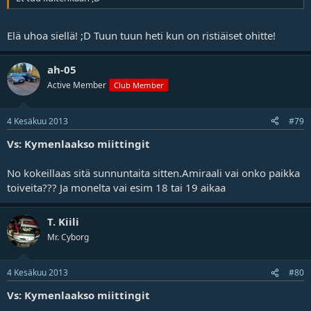
Elä uhoa siellä! ;D Tuun tuun heti kun on ristiäiset ohitte!
ah-05
Active Member
Club Member
4 Kesäkuu 2013
#79
Vs: Kymenlaakso miittingit
No kokeillaas sitä sunnuntaita sitten.Amiraali vai onko paikka
toiveita??? Ja monelta vai esim 18 tai 19 aikaa
T. Kiili
Mr. Cyborg
4 Kesäkuu 2013
#80
Vs: Kymenlaakso miittingit