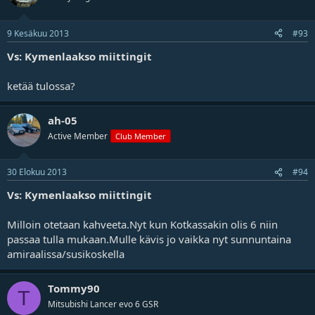
9 Kesäkuu 2013
#93
Vs: Kymenlaakso miittingit
ketää tulossa?
ah-05
Active Member
Club Member
30 Elokuu 2013
#94
Vs: Kymenlaakso miittingit
Milloin otetaan kahveeta.Nyt kun Kotkassakin olis 6 niin
passaa tulla mukaan.Mulle kävis jo vaikka nyt sunnuntaina
amiraalissa/susikoskella
Tommy90
T
Mitsubishi Lancer evo 6 GSR