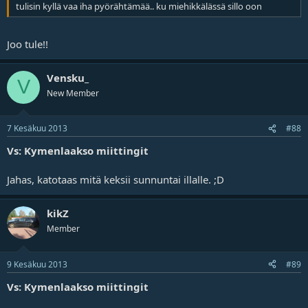
tulisin kyllä vaa iha pyörähtämää.. ku miehikkälässä sillo oon
Joo tule!!
Vensku_
V
New Member
7 Kesäkuu 2013
#88
Vs: Kymenlaakso miittingit
Jahas, katotaas mitä keksii sunnuntai illalle. ;D
kikZ
Member
9 Kesäkuu 2013
#89
Vs: Kymenlaakso miittingit