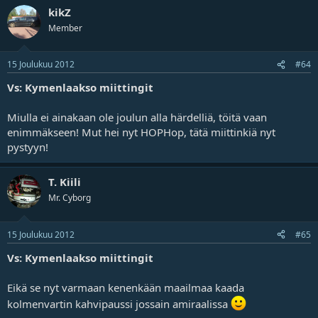
kikZ
Member
15 Joulukuu 2012
#64
Vs: Kymenlaakso miittingit
Miulla ei ainakaan ole joulun alla härdelliä, töitä vaan
enimmäkseen! Mut hei nyt HOPHop, tätä miittinkiä nyt
pystyyn!
T. Kiili
Mr. Cyborg
15 Joulukuu 2012
#65
Vs: Kymenlaakso miittingit
Eikä se nyt varmaan kenenkään maailmaa kaada
kolmenvartin kahvipaussi jossain amiraalissa