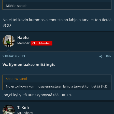
Mähän sanoin
No ei toi kovin kummosia ennustajan lahjoja tarvi et ton tietää
8) ;D
Hablu
Member
Club Member
9 Kesäkuu 2013
#92
Vs: Kymenlaakso miittingit
Shadow sanoi
No ei toi kovin kummosia ennustajan lahjoja tarvi et ton tietää 8) ;D
Joo,ei kyl ylitä uutiskynnystä tää juttu ;D
T. Kiili
Mr. Cyborg