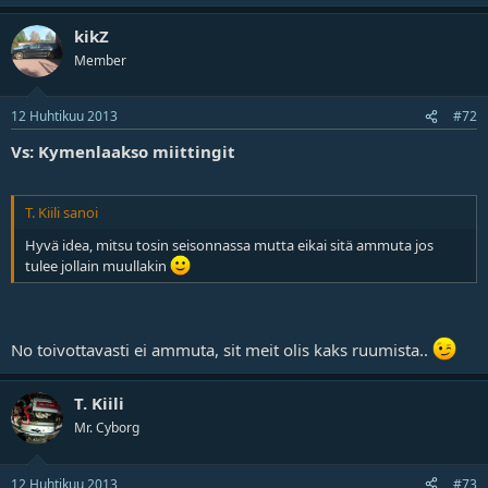
kikZ
Member
12 Huhtikuu 2013
#72
Vs: Kymenlaakso miittingit
T. Kiili sanoi
Hyvä idea, mitsu tosin seisonnassa mutta eikai sitä ammuta jos
tulee jollain muullakin
No toivottavasti ei ammuta, sit meit olis kaks ruumista..
T. Kiili
Mr. Cyborg
12 Huhtikuu 2013
#73