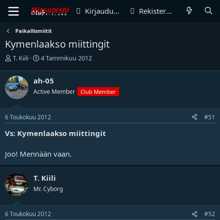
Kirjaudu sisään
Rekisteröidy
Paikallismiitit
Kymenlaakso miittingit
V
A
T. Kiili
4 Tammikuu 2012
i
l
e
o
ah-05
s
i
Active Member
Club Member
t
t
i
u
k
s
6 Toukokuu 2012
#51
e
p
t
ä
Vs: Kymenlaakso miittingit
j
i
u
v
Joo! Mennään vaan.
n
ä
a
m
l
ä
T. Kiili
o
ä
Mr. Cyborg
i
r
t
ä
t
6 Toukokuu 2012
#52
a