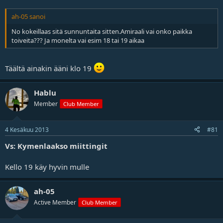
ah-05 sanoi
No kokeillaas sitä sunnuntaita sitten.Amiraali vai onko paikka
toiveita??? Ja monelta vai esim 18 tai 19 aikaa
Täältä ainakin ääni klo 19
Hablu
Member
Club Member
4 Kesäkuu 2013
#81
Vs: Kymenlaakso miittingit
Kello 19 käy hyvin mulle
ah-05
Active Member
Club Member