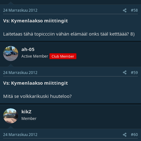
24 Marraskuu 2012
#58
Vs: Kymenlaakso miittingit
Laitetaas tähä topiccciin vähän elämää! onks tääl ketttäää? 8)
ah-05
Active Member
Club Member
24 Marraskuu 2012
#59
Vs: Kymenlaakso miittingit
Mitä se volkkarikuski huuteloo?
kikZ
Member
24 Marraskuu 2012
#60