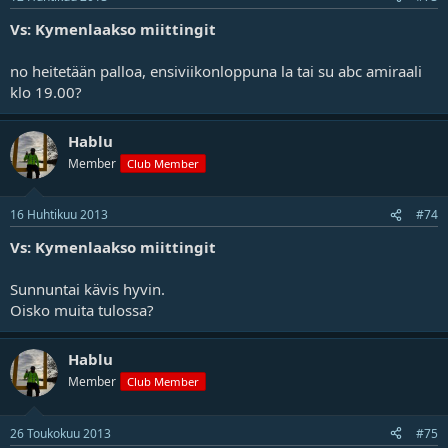
Vs: Kymenlaakso miittingit
no heitetään palloa, ensiviikonloppuna la tai su abc amiraali
klo 19.00?
Hablu
Member
Club Member
16 Huhtikuu 2013
#74
Vs: Kymenlaakso miittingit
Sunnuntai kävis hyvin.
Oisko muita tulossa?
Hablu
Member
Club Member
26 Toukokuu 2013
#75