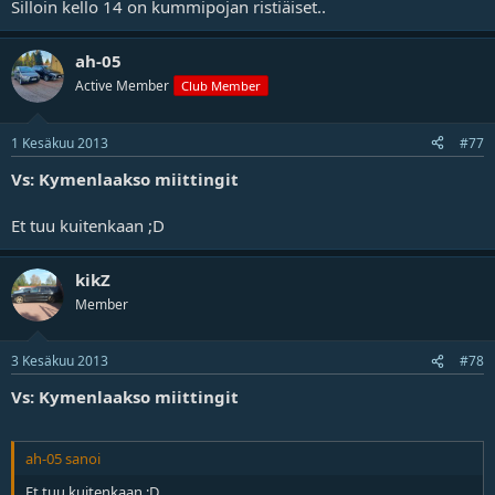
Silloin kello 14 on kummipojan ristiäiset..
ah-05
Active Member
Club Member
1 Kesäkuu 2013
#77
Vs: Kymenlaakso miittingit
Et tuu kuitenkaan ;D
kikZ
Member
3 Kesäkuu 2013
#78
Vs: Kymenlaakso miittingit
ah-05 sanoi
Et tuu kuitenkaan ;D