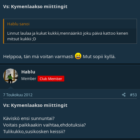
j
Vs: Kymenlaakso miittingit
a
Hablu sanoi
Linnut laulaa ja kukat kukkii,mennäänkö joku päivä kattoo kenen
mitsut kukkii ;D
Helppoa, tän mä voitan varmasti
Mut sopii kyllä.
Hablu
Member
Club Member
7 Toukokuu 2012
#53
Vs: Kymenlaakso miittingit
Käviskö ensi sunnuntai?
Voitais paikkaakin vaihtaa,ehdotuksia?
Tulikukko,susikosken keissii?