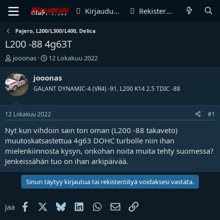
Kirjaudu sisään
Rekisteröidy
Pajero, L200/L300/L400, Delica
L200 -88 4g63T
V
A
jooonas
12 Lokakuu 2022
i
l
e
o
jooonas
s
i
GALANT DYNAMIC-4 (VR4) -91. L200 K14 2.5 TDIC -88
t
t
i
u
k
s
12 Lokakuu 2022
#1
e
p
t
ä
Nyt kun vihdoin sain ton oman (L200 -88 takaveto)
j
i
muutoskatsastettua 4g63 DOHC turbolle niin ihan
u
v
mielenkiinnosta kysyn, onkohan noita muita tehty suomessa?
n
ä
Jenkeissähän tuo on ihan arkipäivää.
a
m
l
ä
o
ä
Sinun täytyy kirjautua tai rekisteröityä voidaksesi vastata.
i
r
t
ä
Facebook
X
Bluesky
LinkedIn
WhatsApp
Sähköposti
Linkki
Jaa
t
a