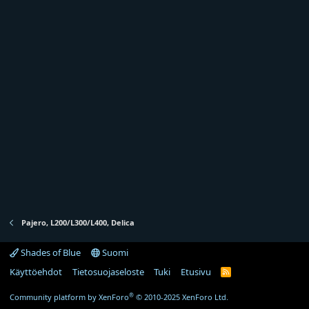
j
a
Pajero, L200/L300/L400, Delica
Shades of Blue
Suomi
Käyttöehdot
Tietosuojaseloste
Tuki
Etusivu
R
S
S
®
Community platform by XenForo
© 2010-2025 XenForo Ltd.