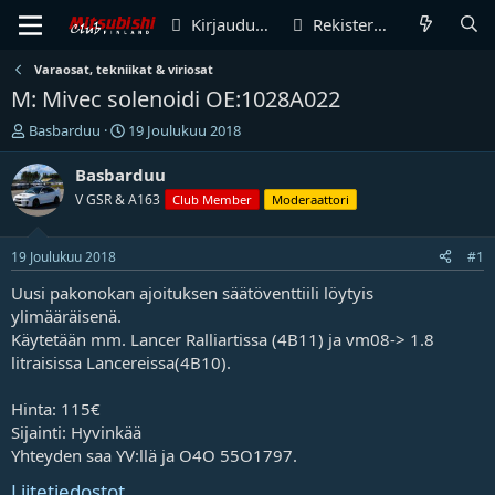
Kirjaudu sisään
Rekisteröidy
Varaosat, tekniikat & viriosat
M: Mivec solenoidi OE:1028A022
V
A
Basbarduu
19 Joulukuu 2018
i
l
e
o
Basbarduu
s
i
V GSR & A163
Club Member
Moderaattori
t
t
i
u
k
s
19 Joulukuu 2018
#1
e
p
t
ä
Uusi pakonokan ajoituksen säätöventtiili löytyis
j
i
ylimääräisenä.
u
v
Käytetään mm. Lancer Ralliartissa (4B11) ja vm08-> 1.8
n
ä
litraisissa Lancereissa(4B10).
a
m
l
ä
Hinta: 115€
o
ä
i
r
Sijainti: Hyvinkää
t
ä
Yhteyden saa YV:llä ja O4O 55O1797.
t
a
Liitetiedostot