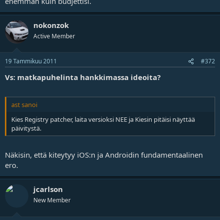
enemmän kuin budjettisi.
nokonzok
Active Member
19 Tammikuu 2011
#372
Vs: matkapuhelinta hankkimassa ideoita?
ast sanoi
Kies Registry patcher, laita versioksi NEE ja Kiesin pitäisi näyttää
päivitystä.
Näkisin, että kiteytyy iOS:n ja Androidin fundamentaalinen
ero.
jcarlson
New Member