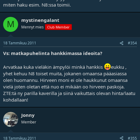
miten haku esim. N8:ssa toimii.
mystinengalant
M
Mennyt mies
Club Member
18 Tammikuu 2011
#354
Vs: matkapuhelinta hankkimassa ideoita?
Arvatkaa kuka vieläkin ämpylöi minkä hankkis
eukku ,
yhet kehuu N8 toiset muita, jokanen omaansa pääasiassa
olen huomannu. Hirveen moni ei ole haukkunut omaansa
vielä joten oletan että nuo ei mikään oo hirveen paskoja.
ZTE:tä ny parilla kaverilla ja siinä vaikuttais olevan hinta/laatu
kohdallaan!
Jonny
Member
18 Tammikuu 2011
#355