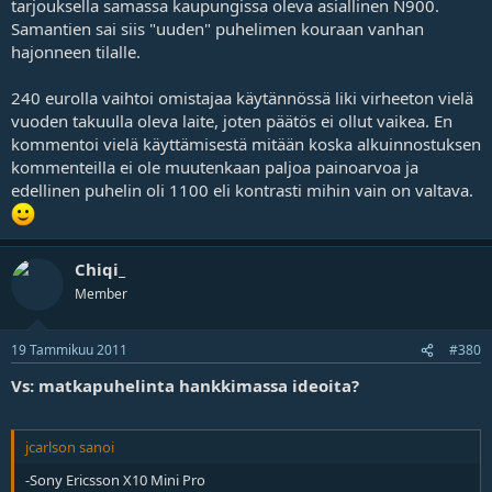
tarjouksella samassa kaupungissa oleva asiallinen N900.
Samantien sai siis "uuden" puhelimen kouraan vanhan
hajonneen tilalle.
240 eurolla vaihtoi omistajaa käytännössä liki virheeton vielä
vuoden takuulla oleva laite, joten päätös ei ollut vaikea. En
kommentoi vielä käyttämisestä mitään koska alkuinnostuksen
kommenteilla ei ole muutenkaan paljoa painoarvoa ja
edellinen puhelin oli 1100 eli kontrasti mihin vain on valtava.
Chiqi_
Member
19 Tammikuu 2011
#380
Vs: matkapuhelinta hankkimassa ideoita?
jcarlson sanoi
-Sony Ericsson X10 Mini Pro