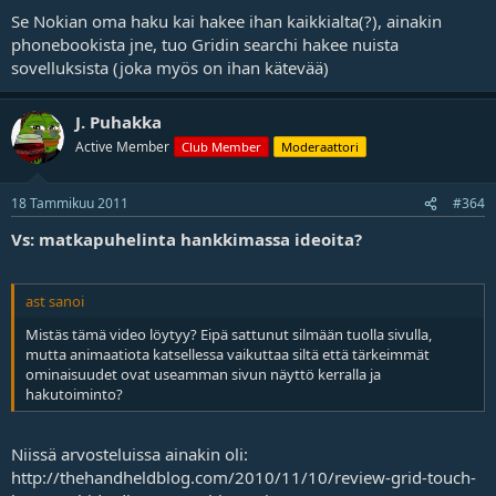
Se Nokian oma haku kai hakee ihan kaikkialta(?), ainakin
phonebookista jne, tuo Gridin searchi hakee nuista
sovelluksista (joka myös on ihan kätevää)
J. Puhakka
Active Member
Club Member
Moderaattori
18 Tammikuu 2011
#364
Vs: matkapuhelinta hankkimassa ideoita?
ast sanoi
Mistäs tämä video löytyy? Eipä sattunut silmään tuolla sivulla,
mutta animaatiota katsellessa vaikuttaa siltä että tärkeimmät
ominaisuudet ovat useamman sivun näyttö kerralla ja
hakutoiminto?
Niissä arvosteluissa ainakin oli:
http://thehandheldblog.com/2010/11/10/review-grid-touch-