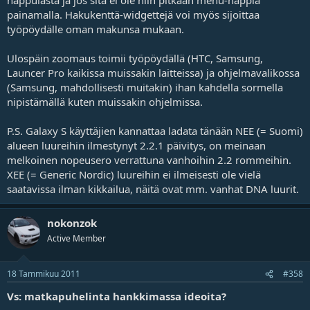
painamalla. Hakukenttä-widgettejä voi myös sijoittaa
työpöydälle oman makunsa mukaan.
Ulospäin zoomaus toimii työpöydällä (HTC, Samsung,
Launcer Pro kaikissa muissakin laitteissa) ja ohjelmavalikossa
(Samsung, mahdollisesti muitakin) ihan kahdella sormella
nipistämällä kuten muissakin ohjelmissa.
P.S. Galaxy S käyttäjien kannattaa ladata tänään NEE (= Suomi)
alueen luureihin ilmestynyt 2.2.1 päivitys, on meinaan
melkoinen nopeusero verrattuna vanhoihin 2.2 rommeihin.
XEE (= Generic Nordic) luureihin ei ilmeisesti ole vielä
saatavissa ilman kikkailua, näitä ovat mm. vanhat DNA luurit.
nokonzok
Active Member
18 Tammikuu 2011
#358
Vs: matkapuhelinta hankkimassa ideoita?