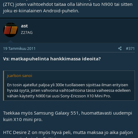
(ZTC) joten vaihtoehdot taitaa olla lähinnä tuo N900 tai sitten
joku ei-kiinalainen Android-puhelin.
ast
Z27AG
19 Tammikuu 2011
#371
Vs: matkapuhelinta hankkimassa ideoita?
jcarlson sanoi
En tosin ajatellut paljoa yli 300e tuollaiseen sijoittaa ilman erityisen
hyvää syytä, joten vahvoina vaihtoehtoina tässä vaiheessa edelleen
vähän käytetty N900 tai uusi Sony-Ericsson X10 Mini Pro.
Tsekkaa myös Samsung Galaxy 551, huomattavasti uudempi
kuin X10 mini pro.
HTC Desire Z on myös hyvä peli, mutta maksaa jo aika paljon