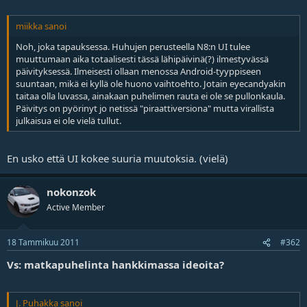
miikka sanoi
Noh, joka tapauksessa. Huhujen perusteella N8:n UI tulee
muuttumaan aika totaalisesti tässä lähipäivinä(?) ilmestyvässä
päivityksessä. Ilmeisesti ollaan menossa Android-tyyppiseen
suuntaan, mikä ei kyllä ole huono vaihtoehto. Jotain eyecandyakin
taitaa olla luvassa, ainakaan puhelimen rauta ei ole se pullonkaula.
Päivitys on pyörinyt jo netissä "piraattiversiona" mutta virallista
julkaisua ei ole vielä tullut.
En usko että UI kokee suuria muutoksia. (vielä)
nokonzok
Active Member
18 Tammikuu 2011
#362
Vs: matkapuhelinta hankkimassa ideoita?
J. Puhakka sanoi