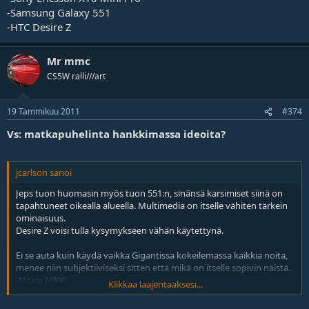
-Samsung Galaxy 551
-HTC Desire Z
Mr mmc
CS5W ralli///art
19 Tammikuu 2011
#374
Vs: matkapuhelinta hankkimassa ideoita?
jcarlson sanoi
Jeps tuon huomasin myös tuon 551:n, sinänsä karsimiset siinä on
tapahtuneet oikealla alueella. Multimedia on itselle vähiten tärkein
ominaisuus.
Desire Z voisi tulla kysymykseen vähän käytettynä.
Ei se auta kuin käydä vaikka Gigantissa kokeilemassa kaikkia noita,
menee niin subjektiiviseksi sitten että mikä on itselle sopivin näistä..
-Nokia N900
Klikkaa laajentaaksesi...
-Sony Ericsson X10 Mini Pro
-Samsung Galaxy 551