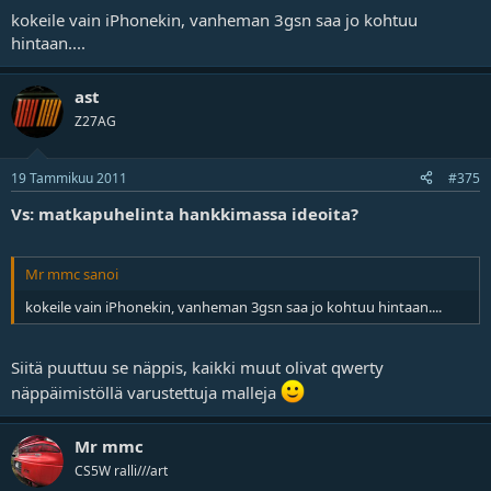
-HTC Desire Z
kokeile vain iPhonekin, vanheman 3gsn saa jo kohtuu
hintaan....
ast
Z27AG
19 Tammikuu 2011
#375
Vs: matkapuhelinta hankkimassa ideoita?
Mr mmc sanoi
kokeile vain iPhonekin, vanheman 3gsn saa jo kohtuu hintaan....
Siitä puuttuu se näppis, kaikki muut olivat qwerty
näppäimistöllä varustettuja malleja
Mr mmc
CS5W ralli///art