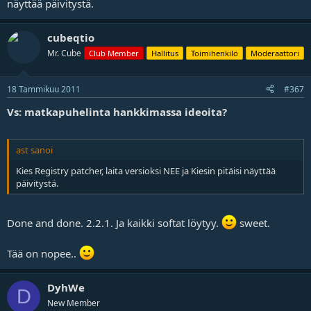
näyttää päivitystä.
cubeqtio
Mr. Cube
Club Member
Hallitus
Toimihenkilö
Moderaattori
18 Tammikuu 2011
#367
Vs: matkapuhelinta hankkimassa ideoita?
ast sanoi
Kies Registry patcher, laita versioksi NEE ja Kiesin pitäisi näyttää
päivitystä.
Done and done. 2.2.1. Ja kaikki softat löytyy.
sweet.
Tää on nopee..
DyhWe
D
New Member