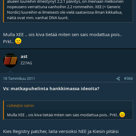
alueen luureihin ilmestynyt 2.2.1 päivitys, on meinaan melkoinen
nopeusero verrattuna vanhoihin 2.2 rommeihin. XEE (= Generic
Nordic) luureihin ei ilmeisesti ole vielä saatavissa ilman kikkailua,
näitä ovat mm. vanhat DNA luurit.
Mulla XEE .. ois kiva tietää miten sen sais modattua pois..
Prkl..
ast
Z27AG
18 Tammikuu 2011
#366
Vs: matkapuhelinta hankkimassa ideoita?
cubeqtio sanoi
Mulla XEE .. ois kiva tietää miten sen sais modattua pois.. Prkl..
Kies Registry patcher, laita versioksi NEE ja Kiesin pitäisi