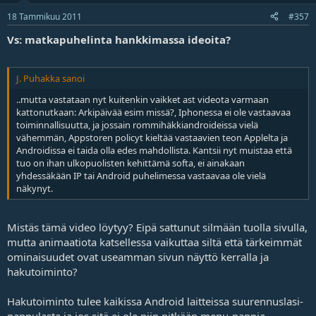
18 Tammikuu 2011
#357
Vs: matkapuhelinta hankkimassa ideoita?
J. Puhakka sanoi
..mutta vastataan nyt kuitenkin vaikket ast videota varmaan
kattonutkaan: Arkipäivää esim missä?, Iphonessa ei ole vastaavaa
toiminnallisuutta, ja jossain rommihäkkiandroideissa vielä
vähemmän, Appstoren policyt kieltää vastaavien teon Applelta ja
Androidissa ei taida olla edes mahdollista. Kantsii nyt muistaa että
tuo on ihan ulkopuolisten kehittämä softa, ei ainakaan
yhdessäkään IP tai Android puhelimessa vastaavaa ole vielä
näkynyt.
Mistäs tämä video löytyy? Eipä sattunut silmään tuolla sivulla,
mutta animaatiota katsellessa vaikuttaa siltä että tärkeimmät
ominaisuudet ovat useamman sivun näyttö kerralla ja
hakutoiminto?
Hakutoiminto tulee kaikissa Android laitteissa suurennuslasi-
nappulasta ja jos sitä ei ole niin pitkään menu-nappia