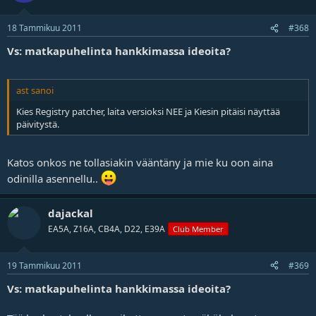
18 Tammikuu 2011
#368
Vs: matkapuhelinta hankkimassa ideoita?
ast sanoi
Kies Registry patcher, laita versioksi NEE ja Kiesin pitäisi näyttää
päivitystä.
Katos onkos ne tollasiakin vääntäny ja mie ku oon aina
odinilla asennellu..
dajackal
EA5A, Z16A, CB4A, D22, E39A
Club Member
19 Tammikuu 2011
#369
Vs: matkapuhelinta hankkimassa ideoita?