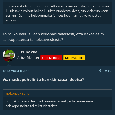
Tuossa nyt oli muu pointti ku että voi hakea luurista, onhan noksun
luurissakin voinut hakea luurista vuodesta kives, tuo vielä tuo vaan
senkin näemmä helpommaksi (en ees huomannut koko juttua
aluksi)
Toimiiko haku silleen kokonaisvaltaisesti, että hakee esim.
sähköposteista tai tekstiviesteistä?
J. Puhakka
Active Member
Club Member
Moderaattori
18 Tammikuu 2011
#363
Vs: matkapuhelinta hankkimassa ideoita?
nokonzok sanoi
Toimiiko haku silleen kokonaisvaltaisesti, että hakee esim.
sähköposteista tai tekstiviesteistä?