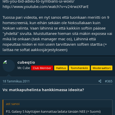
lets-you-bid-adieu-to-symbians-ui-woes/
http://www.youtube.com/watch?v=v24rwzXFarE
Tuossa pari videota, en nyt sanos että tuonkaan meriitti on 9
homescreeniä, kun eihän sekään ole Noksullakaan kuin
Nokian valinta. Vaan lähinnä se että kaikkiin softiin pääsee
"yhdeltä" sivulta. Muistuttanee hieman sitä mäkin exposea vai
mikä lie onkaan (task manager mac os), Lähinnä että
nopeuttaa niiden ei niin usein tarvittavien softien starttia (+
laittaa ne softat aakkosjärjestykseen)
cubeqtio
Mr. Cube
Club Member
Hallitus
Toimihenkilö
Moderaattori
18 Tammikuu 2011
#365
Vs: matkapuhelinta hankkimassa ideoita?
ast sanoi
P.S. Galaxy S käyttäjien kannattaa ladata tänään NEE (= Suomi)