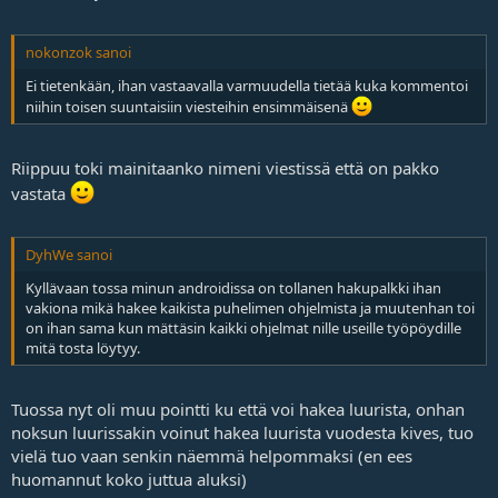
nokonzok sanoi
Ei tietenkään, ihan vastaavalla varmuudella tietää kuka kommentoi
niihin toisen suuntaisiin viesteihin ensimmäisenä
Riippuu toki mainitaanko nimeni viestissä että on pakko
vastata
DyhWe sanoi
Kyllävaan tossa minun androidissa on tollanen hakupalkki ihan
vakiona mikä hakee kaikista puhelimen ohjelmista ja muutenhan toi
on ihan sama kun mättäsin kaikki ohjelmat nille useille työpöydille
mitä tosta löytyy.
Tuossa nyt oli muu pointti ku että voi hakea luurista, onhan
noksun luurissakin voinut hakea luurista vuodesta kives, tuo
vielä tuo vaan senkin näemmä helpommaksi (en ees
huomannut koko juttua aluksi)