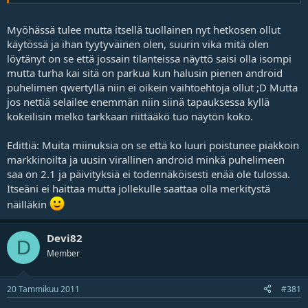
Myöhässä tulee mutta itsellä tuollainen nyt hetkosen ollut
käytössä ja ihan tyytyväinen olen, suurin vika mitä olen
löytänyt on se että jossain tilanteissa näyttö saisi olla isompi
mutta turha kai sitä on parkua kun halusin pienen android
puhelimen qwertyllä niin ei oikein vaihtoehtoja ollut ;D Mutta
jos nettiä selailee enemmän niin siinä tapauksessa kyllä
kokeilisin melko tarkkaan riittääkö tuo näytön koko.
Edittiä: Muita miinuksia on se että ko luuri poistunee piakkoin
markkinoilta ja uusin virallinen android minkä puhelimeen
saa on 2.1 ja päivityksiä ei todennäköisesti enää ole tulossa.
Itseäni ei haittaa mutta jollekulle saattaa olla merkitystä
näilläkin
Devi82
D
Member
20 Tammikuu 2011
#381