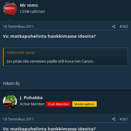
Mr mmc
CS5W ralli///art
18 Tammikuu 2011
#360
Vs: matkapuhelinta hankkimassa ideoita?
nokonzok sanoi
Jos pitää olla viimeisen päälle still-kuva niin Canon.
nikon 8)
J. Puhakka
Active Member
Club Member
Moderaattori
18 Tammikuu 2011
#361
Vs: matkapuhelinta hankkimassa ideoita?