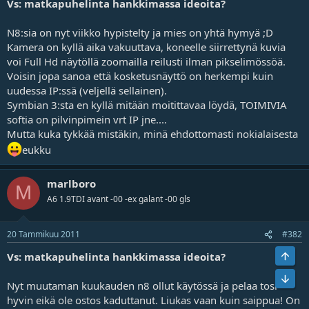
Vs: matkapuhelinta hankkimassa ideoita?
N8:sia on nyt viikko hypistelty ja mies on yhtä hymyä ;D
Kamera on kyllä aika vakuuttava, koneelle siirrettynä kuvia
voi Full Hd näytöllä zoomailla reilusti ilman pikselimössöä.
Voisin jopa sanoa että kosketusnäyttö on herkempi kuin
uudessa IP:ssä (veljellä sellainen).
Symbian 3:sta en kyllä mitään moitittavaa löydä, TOIMIVIA
softia on pilvinpimein vrt IP jne....
Mutta kuka tykkää mistäkin, minä ehdottomasti nokialaisesta
eukku
marlboro
M
A6 1.9TDI avant -00 -ex galant -00 gls
20 Tammikuu 2011
#382
Ylös
Vs: matkapuhelinta hankkimassa ideoita?
Bot
Nyt muutaman kuukauden n8 ollut käytössä ja pelaa tosi
hyvin eikä ole ostos kaduttanut. Liukas vaan kuin saippua! On