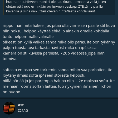
huomannu. Hirveen moni ei ole haukkunut omaansa vielä joten
oletan että nuo ei mikään oo hirveen paskoja. ZTE:tä ny parilla
kaverilla ja siinä vaikuttais olevan hinta/laatu kohdallaan!
riippu ihan mitä hakee, jos pitää olla viimeisen päälle stil kuva
niin noksu, helppo käyttää ehkä ip ainakin omalla kohdalla
tuntu helpommalle valinalle.
oikeesti on kyllä vaikee sanoa mikä olis paras, ite oon tykänny
paljon tuosta tosi tarkasta näytöst mikä on ip4sessa
kamera on stilkuvissa persiistä, 720p videossa jopa ihan
toimiva.
softasta en osaa sen tarkemin sanoa mihin saa parhaiten, ite
löytäny ilmais softa ip4seen storesta helposti.
niillä pärjää ja jos parempia haluaa niin 1-2e maksaa softa. ite
meinaan rooms softan laittaa, tuo nykyinen ilmainen irchon
on huono....
ast
Z27AG