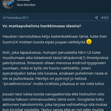
New Member
18 Tammikuu 2011
#353
Vs: matkapuhelinta hankkimassa ideoita?
Hauskan raivostuttava ketju kaikenkaikkiaan tämä, tulee ihan
Suomi24 mieleen tuosta eipäs-juupas-väittelystä
Noh, joka tapauksessa. Huhujen perusteella N8:n UI tulee
muuttumaan aika totaalisesti tässä lähipäivinä(?) ilmestyvässä
päivityksessä. Ilmeisesti ollaan menossa Android-tyyppiseen
suuntaan, mikä ei kyllä ole huono vaihtoehto. Jotain
eyecandyakin taitaa olla luvassa, ainakaan puhelimen rauta ei
ole se pullonkaula. Päivitys on pyörinyt jo netissä
"piraattiversiona" mutta virallista julkaisua ei ole vielä tullut.
Jossain taisi lukea tuosta navigaattorista että Noksuihin olisi
tulossa hakuun ominaisuudeksi tämä esim. Googlesta tuttu
aktiivinen hakutoiminto, joka tarjoaa vaihtoehtoja sitä mukaa
kun kirjoitat osoitetta. Täytyy sanoa että en nyt edes muista