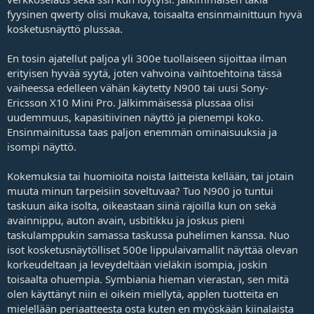
fyysinen qwerty olisi mukava, toisaalta ensinmainittuun hyvä
kosketusnäyttö plussaa.
En tosin ajatellut paljoa yli 300e tuollaiseen sijoittaa ilman
erityisen hyvää syytä, joten vahvoina vaihtoehtoina tässä
vaiheessa edelleen vähän käytetty N900 tai uusi Sony-
Ericsson X10 Mini Pro. Jälkimmäisessä plussaa olisi
uudemmuus, kapasitiivinen näyttö ja pienempi koko.
Ensinmainitussa taas paljon enemmän ominaisuuksia ja
isompi näyttö.
Kokemuksia tai huomioita noista laitteista kellään, tai jotain
muuta minun tarpeisiin soveltuvaa? Tuo N900 jo tuntui
taskuun aika isolta, oikeastaan siinä rajoilla kun on sekä
avainnippu, auton avain, usbitikku ja joskus pieni
taskulamppukin samassa taskussa puhelimen kanssa. Nuo
isot kosketusnäytölliset 500e lippulaivamallit näyttää olevan
korkeudeltaan ja leveydeltään vieläkin isompia, joskin
toisaalta ohuempia. Symbiania hieman vierastan, sen mitä
olen käyttänyt niin ei oikein miellytä, applen tuotteita en
mielellään periaatteesta osta kuten en myöskään kiinalaista