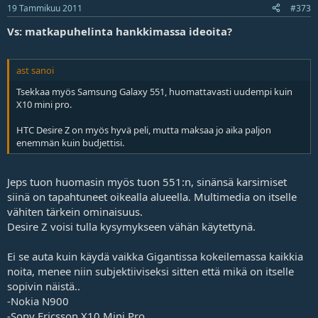
19 Tammikuu 2011
#373
Vs: matkapuhelinta hankkimassa ideoita?
ast sanoi
Tsekkaa myös Samsung Galaxy 551, huomattavasti uudempi kuin
X10 mini pro.
HTC Desire Z on myös hyvä peli, mutta maksaa jo aika paljon
enemmän kuin budjettisi.
Jeps tuon huomasin myös tuon 551:n, sinänsä karsimiset
siinä on tapahtuneet oikealla alueella. Multimedia on itselle
vähiten tärkein ominaisuus.
Desire Z voisi tulla kysymykseen vähän käytettynä.
Ei se auta kuin käydä vaikka Gigantissa kokeilemassa kaikkia
noita, menee niin subjektiiviseksi sitten että mikä on itselle
sopivin näistä..
-Nokia N900
-Sony Ericsson X10 Mini Pro