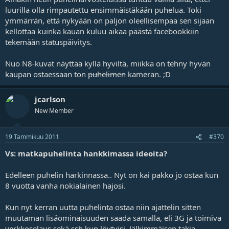
luurilla olla rimpautettu ensimmäistäkään puhelua. Toki
ymmärrän, että nykyään on paljon oleellisempaa sen sijaan
kellottaa kuinka kauan kuluu aikaa päästä facebookkiin
tekemään statuspäivitys.
Nuo N8-kuvat näyttää kyllä hyviltä, miikka on tehny hyvän
kaupan ostaessaan ton
puhelimen
kameran. ;D
jcarlson
New Member
19 Tammikuu 2011
#370
Vs: matkapuhelinta hankkimassa ideoita?
Edelleen puhelin harkinnassa.. Nyt on kai pakko jo ostaa kun
8 vuotta vanha nokialainen hajosi.
Kun nyt kerran uutta puhelinta ostaa niin ajattelin sitten
muutaman lisäominaisuuden saada samalla, eli 3G ja toimiva
verkkoselaus sekä ssh kun löytyisi. Jälkimmäisen takia