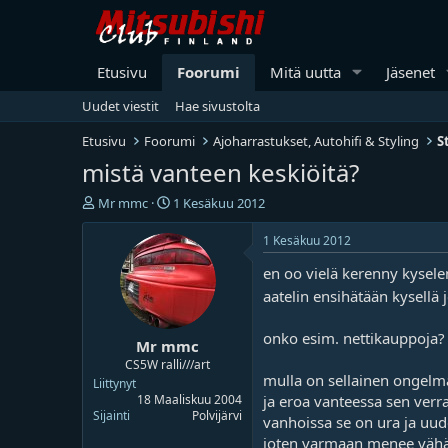
Etusivu
Foorumi
Mitä uutta
Jäsenet
Uudet viestit
Hae sivustolta
Etusivu
Foorumi
Ajoharrastukset, Autohifi & Styling
S
mistä vanteen keskiöitä?
V
A
Mr mmc
1 Kesäkuu 2012
i
l
e
o
1 Kesäkuu 2012
s
i
en oo vielä kerenny kysele
t
t
i
u
aatelin ensihätään kysellä 
k
s
e
p
onko esim. nettikauppoja?
Mr mmc
t
ä
j
i
CS5W ralli///art
mulla on sellainen ongelma
u
v
Liittynyt
n
ä
ja eroa vanteessa sen verra
18 Maaliskuu 2004
Sijainti
Polvijärvi
a
m
vanhoissa se on ura ja uude
l
ä
joten varmaan menee vähän