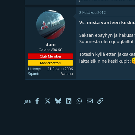
o
ä
i
r
t
ä
2 Kesäkuu 2012
t
Vs: mistä vanteen keskiö
a
j
a
Saksan ebayhyn ja hakusan
Suomesta olen googlaillut ja
dani
Galant VR4 6G
Totesin kyllä etten jaksak
Club Member
laittaisikin ne keskikupit :
Moderaattori
Liittynyt
21 Elokuu 2006
Sijainti
Vantaa
Facebook
X
Bluesky
LinkedIn
WhatsApp
Sähköposti
Linkki
Jaa