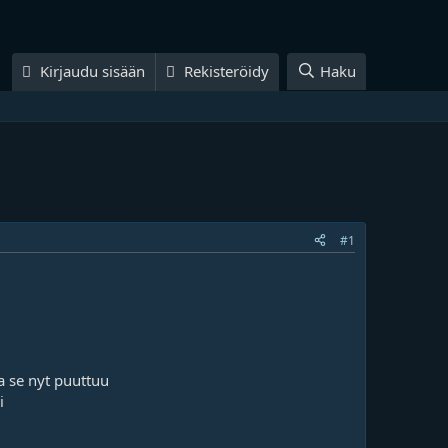
Kirjaudu sisään
Rekisteröidy
Haku
#1
a se nyt puuttuu
i