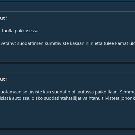
lut?
 tuolla pakkasessa..
etänyt suodattimen kumitiiviste kasaan niin että tulee kamat ulo
lut?
i vuotamaan se tiiviste kun suodatin oli autossa paikoillaan. Semm
issä autoissa. oisko suodatintehtailijat vaihtanu tiivisteet joho