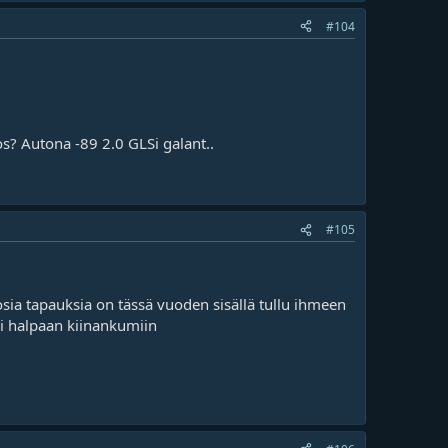
#104
s? Autona -89 2.0 GLSi galant..
#105
osia tapauksia on tässä vuoden sisällä tullu ihmeen
nki halpaan kiinankumiin