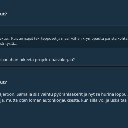
lut?
ojektia... Kuivumisajat teki tepposet ja maali vähän krymppautu parista koht
äritystä...
ään ihan oikeeta projekti-päiväkirjaa?
lut?
Pajeroon. Samalla siis vaihtu pyöränlaakerit ja nyt se hurina lopp
a, mutta otan loman autonkorjauksesta, kun sillä voi ja uskaltaa 