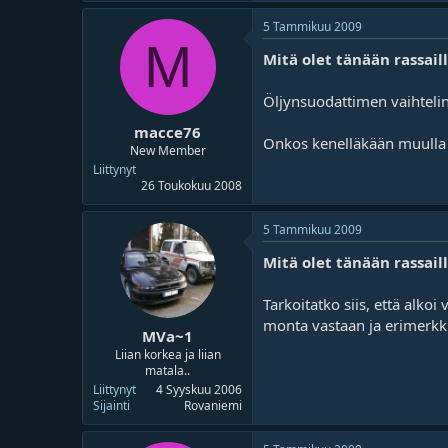
5 Tammikuu 2009
M
Mitä olet tänään rassail
Öljynsuodattimen vaihtelin
macce76
Onkos kenelläkään muulla v
New Member
Liittynyt
26 Toukokuu 2008
5 Tammikuu 2009
Mitä olet tänään rassail
Tarkoitatko siis, että alko
monta vastaan ja erimerkkis
MVa~1
Liian korkea ja liian
matala..
Liittynyt
4 Syyskuu 2006
Sijainti
Rovaniemi