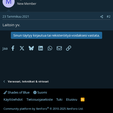
M
j
New Member
a
23 Tammikuu 2021
#2
Laitoin yv.
Sinun täytyy kirjautua tai rekisteröityä voidaksesi vastata.
Facebook
X
Bluesky
LinkedIn
WhatsApp
Sähköposti
Linkki
Jaa
Varaosat, tekniikat & viriosat
Shades of Blue
Suomi
Käyttöehdot
Tietosuojaseloste
Tuki
Etusivu
R
S
S
®
Community platform by XenForo
© 2010-2025 XenForo Ltd.