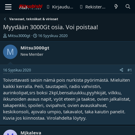
Kirjaudu sisään
Rekisteröidy
Varaosat, tekniikat & viriosat
Myydään 3000Gt osia. Voi poistaa!
V
A
Mitsu3000gt
16 Syyskuu 2020
i
l
e
o
Mitsu3000gt
M
s
i
New Member
t
t
i
u
k
s
16 Syyskuu 2020
#1
e
p
t
ä
Toivottavasti saisin nämä pois nurkista pyörimästä. Mieluiten
j
i
kaikki kerralla. Peili, taustapeili, radio vahvistin,
u
v
aurinkolipat,srs boksi 2kpl,bensaluukku,pyyhkijät, vilkku,
n
ä
ikkunoiden avaus napit, vyöt eteen ja taakse, ovien jalkalistat,
a
m
takapenkki, spoileri, ovipahvit, ovien avauskahvat,
l
ä
keskikonsoli, ajovalo umpio, takavalot, taka kaiutin panelit.
o
ä
i
r
Kuvia jos kiinnostaa. Virolahdelta löytyy.
t
ä
t
Mjkaleva
a