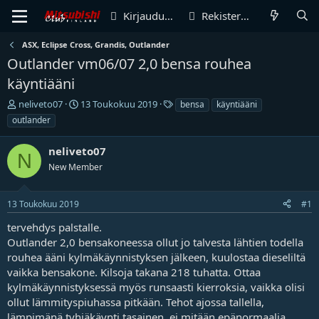
Kirjaudu sisään
Rekisteröidy
ASX, Eclipse Cross, Grandis, Outlander
Outlander vm06/07 2,0 bensa rouhea
käyntiääni
V
A
T
neliveto07
13 Toukokuu 2019
bensa
käyntiääni
i
l
u
outlander
e
o
n
s
i
n
neliveto07
t
t
i
N
i
New Member
u
s
k
s
t
e
p
e
13 Toukokuu 2019
#1
t
ä
e
j
i
t
tervehdys palstalle.
u
v
Outlander 2,0 bensakoneessa ollut jo talvesta lähtien todella
n
ä
rouhea ääni kylmäkäynnistyksen jälkeen, kuulostaa dieseliltä
a
m
l
ä
vaikka bensakone. Kilsoja takana 218 tuhatta. Ottaa
o
ä
kylmäkäynnistyksessä myös runsaasti kierroksia, vaikka olisi
i
r
ollut lämmityspiuhassa pitkään. Tehot ajossa tallella,
t
ä
lämpimänä tyhjäkäynti tasainen, ei mitään epänormaalia