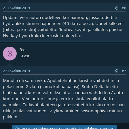
21 Lokakuu 2019
#6
Update. Vein auton uudelleen korjaamoon, jossa todettiin
hydraulikiristimen hajonneen (40 tkm ajossa). Uudet kilkkeet
(hihna ja kiristin) vaihdettu. Rouhea käynti ja kilkatus poistui.
Nyt käy hyvin koko kierroslukualueella.
3x
3
Guest
27 Lokakuu 2019
#7
Minulla oli sama vika. Apulaitehinhan kiristin vaihdettiin ja
pelasi noin 2 vkoa (sama kolina palasi). Soitin Deltalle että
tilatkaa uusi kiristin valmiiksi jotta saadaan vaihdettua / auto
kuntoon. Vein auton sinne ja em kiristintä ei ollut tilattu
valmiiksi. Tutkivat tilanteen ja totesivat että kiristin on tosiaan
rikki ja tilasivat uuden ..> ylimääräinen seisontapäivä minun
piikkiin.
Sinun täytyy kirjautua tai rekisteröityä voidaksesi vastata.