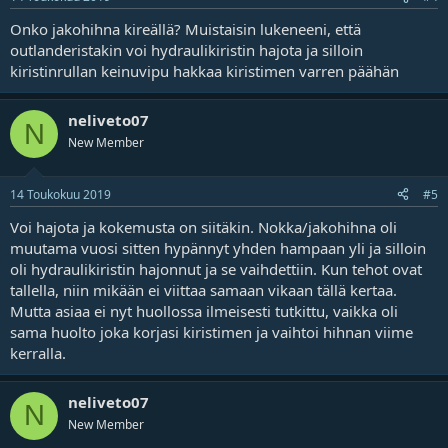
Onko jakohihna kireällä? Muistaisin lukeneeni, että
outlanderistakin voi hydraulikiristin hajota ja silloin
kiristinrullan keinuvipu hakkaa kiristimen varren päähän
neliveto07
N
New Member
14 Toukokuu 2019
#5
Voi hajota ja kokemusta on siitäkin. Nokka/jakohihna oli
muutama vuosi sitten hypännyt yhden hampaan yli ja silloin
oli hydraulikiristin hajonnut ja se vaihdettiin. Kun tehot ovat
tallella, niin mikään ei viittaa samaan vikaan tällä kertaa.
Mutta asiaa ei nyt huollossa ilmeisesti tutkittu, vaikka oli
sama huolto joka korjasi kiristimen ja vaihtoi hihnan viime
kerralla.
neliveto07
N
New Member