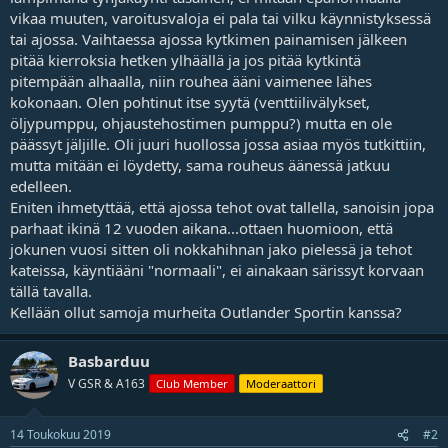
t
vikaa muuten, varoitusvaloja ei pala tai vilku käynnistyksessä
a
tai ajossa. Vaihtaessa ajossa kytkimen painamisen jälkeen
j
a
pitää kierroksia hetken ylhäällä ja jos pitää kytkintä
pitempään alhaalla, niin rouhea ääni vaimenee lähes
kokonaan. Olen pohtinut itse syytä (venttiilivälykset,
öljypumppu, ohjaustehostimen pumppu?) mutta en ole
päässyt jäljille. Oli juuri huollossa jossa asiaa myös tutkittiin,
mutta mitään ei löydetty, sama rouheus äänessä jatkuu
edelleen.
Eniten ihmetyttää, että ajossa tehot ovat tallella, sanoisin jopa
parhaat ikinä 12 vuoden aikana...ottaen huomioon, että
jokunen vuosi sitten oli nokkahihnan jako pielessä ja tehot
kateissa, käyntiääni "normaali", ei ainakaan särissyt korvaan
tällä tavalla.
Kellään ollut samoja murheita Outlander Sportin kanssa?
Basbarduu
V GSR & A163
Club Member
Moderaattori
14 Toukokuu 2019
#2