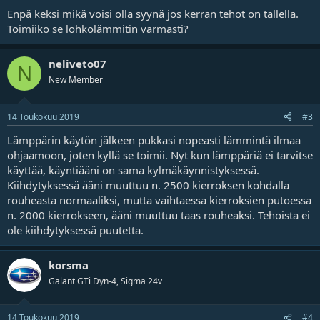
Enpä keksi mikä voisi olla syynä jos kerran tehot on tallella.
Toimiiko se lohkolämmitin varmasti?
neliveto07
N
New Member
14 Toukokuu 2019
#3
Lämppärin käytön jälkeen pukkasi nopeasti lämmintä ilmaa
ohjaamoon, joten kyllä se toimii. Nyt kun lämppäriä ei tarvitse
käyttää, käyntiääni on sama kylmäkäynnistyksessä.
Kiihdytyksessä ääni muuttuu n. 2500 kierroksen kohdalla
rouheasta normaaliksi, mutta vaihtaessa kierroksien putoessa
n. 2000 kierrokseen, ääni muuttuu taas rouheaksi. Tehoista ei
ole kiihdytyksessä puutetta.
korsma
Galant GTi Dyn-4, Sigma 24v
14 Toukokuu 2019
#4