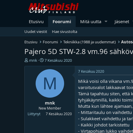
Etusivu
Foorumi
Mitä uutta
Jäsenet
Uudet viestit
Hae sivustolta
Etusivu
Foorumi
Tekniikka (1988 ja uudemmat)
Autos
Pajero 5D STW-2.8 vm.96 sähkövik
V
A
mnk
7 Kesäkuu 2020
i
l
e
o
7 Kesäkuu 2020
s
i
M
Mikä voisi olla vikana vm.9
t
t
i
u
varoitusvalot lakkaavat to
k
s
Tämä tapahtuu siten, että k
e
p
tyhjäkäynnillä, kaikki toimi
mnk
t
ä
Mutta kun lähtee ajamaan, 
j
i
New Member
- Mittaritaulu on vaihdettu 
u
v
Liittynyt
7 Kesäkuu 2020
- Sulakkeet vaihdettu ja tar
n
ä
a
m
- Kaikki johdot tarkistettu
l
ä
- Virtapohjan lukko vaihde