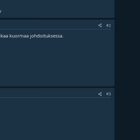
y
#2
 liikaa kuormaa johdoituksessa.
#3