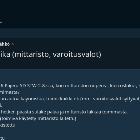
ähkö
a (mittaristo, varoitusvalot)
6 Pajero 5D STW-2.8:ssa, kun mittariston nopeus-, kierrosluku-, k
imimasta?
un autoa käynnistää, toimii kaikki ok (mm. varoitusvalot syttyvät a
i.
hetken päästä sulake palaa ja mittaristo lakkaa toimimasta.
(toimiva käytetty mittaristo laitettu)
kistettu
ttu