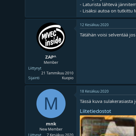
o
ä
- Laturista lähtevä jännite
i
r
- Lisäksi autoa on tutkittu
t
ä
t
a
12 Kesäkuu 2020
j
Tätähän voisi selventää jos
a
ZAP^
Member
Liittynyt
21 Tammikuu 2010
Sijainti
Kuopio
18 Kesäkuu 2020
M
Tässä kuva sulakerasiasta j
Liitetiedostot
mnk
New Member
Liittynyt
7 Kesäkuu 2020