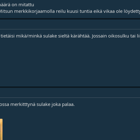
määrä on mitattu
 Mitsun merkkikorjaamolla reilu kuusi tuntia eikä vikaa ole löydett
 tietäisi mikä/minkä sulake sieltä kärähtää. Jossain oikosulku tai
ossa merkitttynä sulake joka palaa.