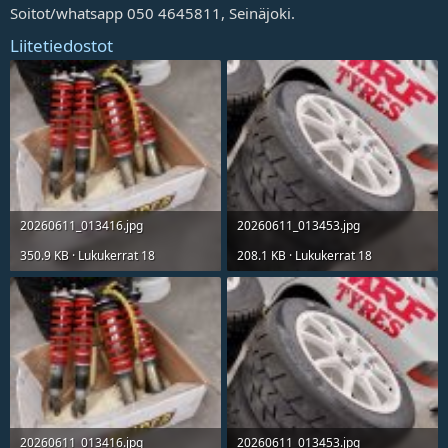
t
Soitot/whatsapp 050 4645811, Seinäjoki.
a
j
Liitetiedostot
a
20260611_013416.jpg
20260611_013453.jpg
350.9 KB · Lukukerrat 18
208.1 KB · Lukukerrat 18
20260611_013416.jpg
20260611_013453.jpg