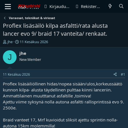
Kirjaudu sisään
Rekisteröidy
Varaosat, tekniikat & viriosat
Proflex lisäsäilö kilpa asfaltti/rata alusta
lancer evo 9/ braid 17 vanteita/ renkaat.
V
A
jhe
11 Kesäkuu 2026
i
l
e
o
jhe
J
s
i
New Member
t
t
i
u
k
s
11 Kesäkuu 2026
#1
e
p
t
ä
Proflex lisäsäiliöllinen hidas/nopea sisään/ulos,korkeussäätö
j
i
kunnon kilpa- alusta täydellinen pulttaa kiinni lanceriin.
u
v
Ammattilainen muutttanut asfaltille ,toimiva!
n
ä
Ajettu viime syksynä nolla autona asfaltti rallisprintissä evo 9.
a
m
2500e.
l
ä
o
ä
i
r
Braid vanteet 17, Mrf kuvioidut sliksit ajettu sprintin nolla-
t
ä
autona 15km molemmilla!