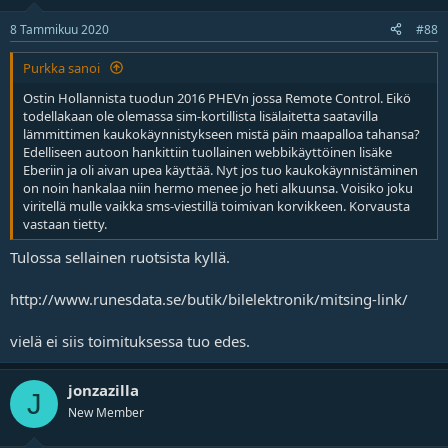
8 Tammikuu 2020
#88
Purkka sanoi
Ostin Hollannista tuodun 2016 PHEVn jossa Remote Control. Eikö
todellakaan ole olemassa sim-kortillista lisälaitetta saatavilla
lämmittimen kaukokäynnistykseen mistä päin maapalloa tahansa?
Edelliseen autoon hankittiin tuollainen webbikäyttöinen lisäke
Eberiin ja oli aivan upea käyttää. Nyt jos tuo kaukokäynnistäminen
on noin hankalaa niin hermo menee jo heti alkuunsa. Voisiko joku
viritellä mulle vaikka sms-viestillä toimivan korvikkeen. Korvausta
vastaan tietty.
Tulossa sellainen ruotsista kyllä.
http://www.runesdata.se/butik/bilelektronik/mitsing-link/
vielä ei siis toimituksessa tuo edes.
jonzazilla
J
New Member