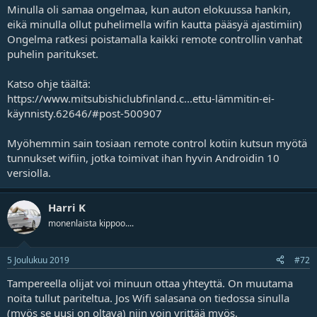
Minulla oli samaa ongelmaa, kun auton elokuussa hankin,
eikä minulla ollut puhelimella wifin kautta pääsyä ajastimiin)
Ongelma ratkesi poistamalla kaikki remote controllin vanhat
puhelin paritukset.
Katso ohje täältä:
https://www.mitsubishiclubfinland.c...ettu-lämmitin-ei-
käynnisty.62646/#post-500907
Myöhemmin sain tosiaan remote control kotiin kutsun myötä
tunnukset wifiin, jotka toimivat ihan hyvin Androidin 10
versiolla.
Harri K
monenlaista kippoo....
5 Joulukuu 2019
#72
Tampereella olijat voi minuun ottaa yhteyttä. On muutama
noita tullut pariteltua. Jos Wifi salasana on tiedossa sinulla
(myös se uusi on oltava) niin voin yrittää myös.