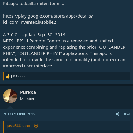
Pitääpä tutkailla miten toimii..
https://play.google.com/store/apps/details?
id=com.inventec.iMobile2
A.3.0.0 - Update Sep. 30, 2019:
MITSUBISHI Remote Control is a renewed and unified
experience combining and replacing the prior “OUTLANDER
PHEV”, “OUTLANDER PHEV I” applications. This app is
intended to provide the same functionality (and more) in an
improved user interface.
jussi666
R
e
a
Purkka
k
t
Member
i
o
t
20 Marraskuu 2019
#64
jussi666 sanoi