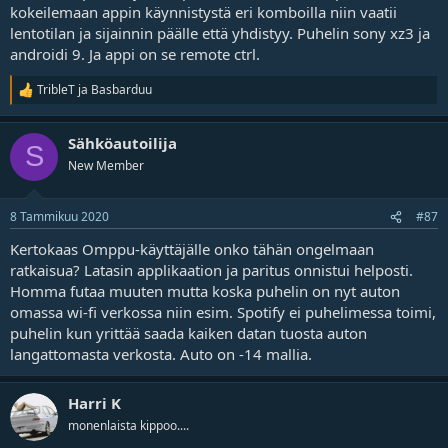
kokeilemaan appin käynnistystä eri komboilla niin vaatii
lentotilan ja sijainnin päälle että yhdistyy. Puhelin sony xz3 ja
androidi 9. Ja appi on se remote ctrl.
TribleT
ja
Basbarduu
R
e
a
Sähköautoilija
k
S
t
New Member
i
o
t
8 Tammikuu 2020
#87
Kertokaas Omppu-käyttäjälle onko tähän ongelmaan
ratkaisua? Latasin applikaation ja paritus onnistui helposti.
Homma futaa muuten mutta koska puhelin on nyt auton
omassa wi-fi verkossa niin esim. Spotify ei puhelimessa toimi,
puhelin kun yrittää saada kaiken datan tuosta auton
langattomasta verkosta. Auto on -14 mallia.
Harri K
monenlaista kippoo....