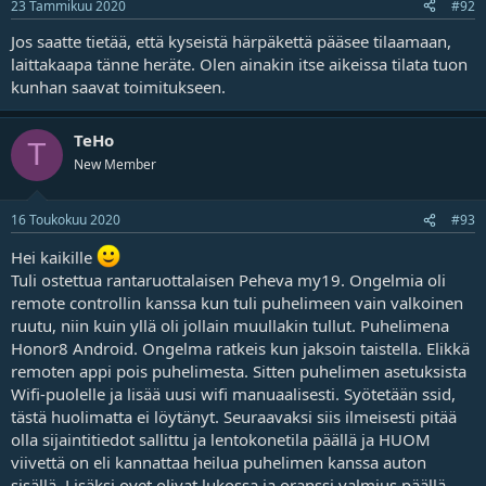
23 Tammikuu 2020
#92
Jos saatte tietää, että kyseistä härpäkettä pääsee tilaamaan,
laittakaapa tänne heräte. Olen ainakin itse aikeissa tilata tuon
kunhan saavat toimitukseen.
TeHo
T
New Member
16 Toukokuu 2020
#93
Hei kaikille
Tuli ostettua rantaruottalaisen Peheva my19. Ongelmia oli
remote controllin kanssa kun tuli puhelimeen vain valkoinen
ruutu, niin kuin yllä oli jollain muullakin tullut. Puhelimena
Honor8 Android. Ongelma ratkeis kun jaksoin taistella. Elikkä
remoten appi pois puhelimesta. Sitten puhelimen asetuksista
Wifi-puolelle ja lisää uusi wifi manuaalisesti. Syötetään ssid,
tästä huolimatta ei löytänyt. Seuraavaksi siis ilmeisesti pitää
olla sijaintitiedot sallittu ja lentokonetila päällä ja HUOM
viivettä on eli kannattaa heilua puhelimen kanssa auton
sisällä. Lisäksi ovet olivat lukossa ja oranssi valmius päällä.