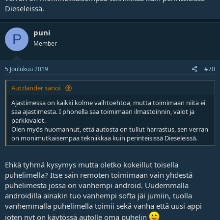
Dieseleissä.
puni
P
Member
5 Joulukuu 2019
#70
Autzlander sanoi
Ajastimessa on kaikki kolme vaihtoehtoa, mutta toimimaan niitä ei
saa ajastimesta. I phonella saa toimimaan ilmastoinnin, valot ja
parkkivalot.
Olen myös huomannut, että autosta on tullut harrastus, sen verran
on monimutkaisempaa tekniikkaa kuin perinteisissä Dieseleissä.
Ehkä tyhmä kysymys mutta oletko kokeillut toisella
puhelimella? Itse sain remoten toimimaan vain yhdestä
puhelimesta jossa on vanhempi android. Uudemmalla
androidilla ainakin tuo vanhempi softa jäi jumiin, tuolla
vanhemmalla puhelimella toimii sekä vanha että uusi appi
joten nyt on käytössä autolle oma puhelin