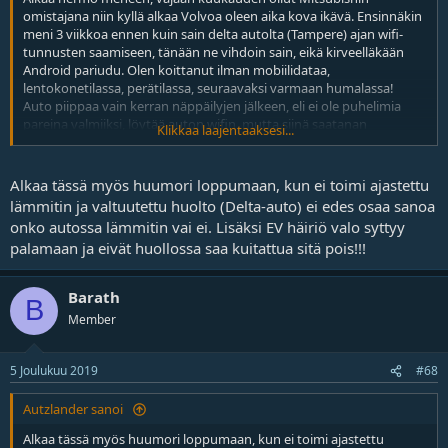
omistajana niin kyllä alkaa Volvoa oleen aika kova ikävä. Ensinnäkin
meni 3 viikkoa ennen kuin sain delta autolta (Tampere) ajan wifi-
tunnusten saamiseen, tänään ne vihdoin sain, eikä kirveelläkään
Android pariudu. Olen koittanut ilman mobiilidataa,
lentokonetilassa, perätilassa, seuraavaksi varmaan humalassa!
Auto piippaa vain kerran näppäilyjen jälkeen, eli ei ole puhelimia
pareina valmiiksi, löytää auton wifin, mutta siinä saatanan
Klikkaa laajentaaksesi...
ohjelmassa siinä SSID-valinnassa tulee vain tyhjä ruutu.
Muutenkin, miksi täytyy joka asiasta piipata, miks lämmittimen
ajastaminen autosta on tehty niin v*#$n vaikeeks, miksi sen
Alkaa tässä myös huumori loppumaan, kun ei toimi ajastettu
ajastuksen saa vain 10min välein, eikä lainkaan suoraan käyntiin ja
lämmitin ja valtuutettu huolto (Delta-auto) ei edes osaa sanoa
miksi ne ajastukset eivät kuittaannu kun ovat ohi ja miksi sitä
onko autossa lämmitin vai ei. Lisäksi EV häiriö valo syttyy
lämmityksen pituutta ei voi valita autosta! Ihan heti alkukosketus,
palamaan ja eivät huollossa saa kuitattua sitä pois!!!
avaimettomassa Volvossa kun ei tarvitse painaa nappia kun menee
sisälle autoon, senkun vetää kahvasta yms.yms.
Alkaa huumori loppuun, no tulipa ostettua, toivon mukaan se tästä
Barath
B
tasottuu kun pääsee sinuiksi...
Member
5 Joulukuu 2019
#68
Autzlander sanoi
Alkaa tässä myös huumori loppumaan, kun ei toimi ajastettu