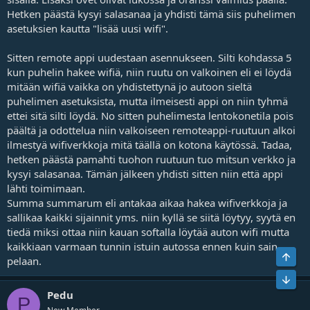
Hetken päästä kysyi salasanaa ja yhdisti tämä siis puhelimen
asetuksien kautta "lisää uusi wifi".
Sitten remote appi uudestaan asennukseen. Silti kohdassa 5
kun puhelin hakee wifiä, niin ruutu on valkoinen eli ei löydä
mitään wifiä vaikka on yhdistettynä jo autoon sieltä
puhelimen asetuksista, mutta ilmeisesti appi on niin tyhmä
ettei sitä silti löydä. No sitten puhelimesta lentokonetila pois
päältä ja odottelua niin valkoiseen remoteappi-ruutuun alkoi
ilmestyä wifiverkkoja mitä täällä on kotona käytössä. Tadaa,
hetken päästä pamahti tuohon ruutuun tuo mitsun verkko ja
kysyi salasanaa. Tämän jälkeen yhdisti sitten niin että appi
lähti toimimaan.
Summa summarum eli antakaa aikaa hakea wifiverkkoja ja
sallikaa kaikki sijainnit yms. niin kyllä se siitä löytyy, syytä en
tiedä miksi ottaa niin kauan softalla löytää auton wifi mutta
kaikkiaan varmaan tunnin istuin autossa ennen kuin sain
Ylös
pelaan.
Bot
Pedu
P