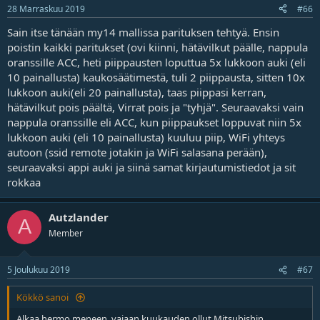
28 Marraskuu 2019
#66
Sain itse tänään my14 mallissa parituksen tehtyä. Ensin
poistin kaikki paritukset (ovi kiinni, hätävilkut päälle, nappula
oranssille ACC, heti piippausten loputtua 5x lukkoon auki (eli
10 painallusta) kaukosäätimestä, tuli 2 piippausta, sitten 10x
lukkoon auki(eli 20 painallusta), taas piippasi kerran,
hätävilkut pois päältä, Virrat pois ja "tyhjä". Seuraavaksi vain
nappula oranssille eli ACC, kun piippaukset loppuvat niin 5x
lukkoon auki (eli 10 painallusta) kuuluu piip, WiFi yhteys
autoon (ssid remote jotakin ja WiFi salasana perään),
seuraavaksi appi auki ja siinä samat kirjautumistiedot ja sit
rokkaa
Autzlander
A
Member
5 Joulukuu 2019
#67
Kökkö sanoi
Alkaa hermo meneen, vajaan kuukauden ollut Mitsubishin