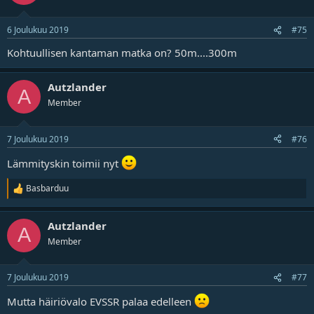
6 Joulukuu 2019
#75
Kohtuullisen kantaman matka on? 50m....300m
Autzlander
A
Member
7 Joulukuu 2019
#76
Lämmityskin toimii nyt
Basbarduu
R
e
a
Autzlander
k
A
t
Member
i
o
t
7 Joulukuu 2019
#77
Mutta häiriövalo EVSSR palaa edelleen