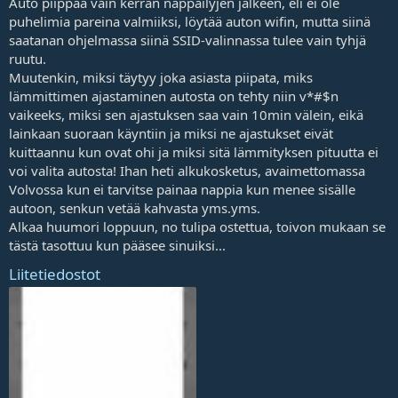
Auto piippaa vain kerran näppäilyjen jälkeen, eli ei ole
puhelimia pareina valmiiksi, löytää auton wifin, mutta siinä
saatanan ohjelmassa siinä SSID-valinnassa tulee vain tyhjä
ruutu.
Muutenkin, miksi täytyy joka asiasta piipata, miks
lämmittimen ajastaminen autosta on tehty niin v*#$n
vaikeeks, miksi sen ajastuksen saa vain 10min välein, eikä
lainkaan suoraan käyntiin ja miksi ne ajastukset eivät
kuittaannu kun ovat ohi ja miksi sitä lämmityksen pituutta ei
voi valita autosta! Ihan heti alkukosketus, avaimettomassa
Volvossa kun ei tarvitse painaa nappia kun menee sisälle
autoon, senkun vetää kahvasta yms.yms.
Alkaa huumori loppuun, no tulipa ostettua, toivon mukaan se
tästä tasottuu kun pääsee sinuiksi...
Liitetiedostot