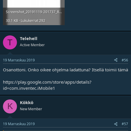
Screenshot_20191119-201737_Remote Ctrl.jpg
30.1 KB · Lukukerrat 292
Telehell
T
Active Member
19 Marraskuu 2019
#56
Osanottoni. Onko oikee ohjelma ladattuna? Itsellä toimii tämä
https://play.google.com/store/apps/details?
id=com.inventec.iMobile1
Kökkö
K
New Member
19 Marraskuu 2019
#57