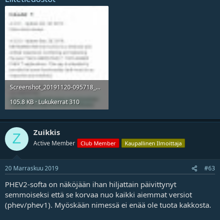
Screenshot_20191120-095718_Google Play Store.jpg
105.8 KB · Lukukerrat 310
Zuikkis
Z
Active Member
Club Member
Kaupallinen Ilmoittaja
20 Marraskuu 2019
#63
PHEV2-softa on näköjään ihan hiljattain päivittynyt
semmoiseksi että se korvaa nuo kaikki aiemmat versiot
(phev/phev1). Myöskään nimessä ei enää ole tuota kakkosta.