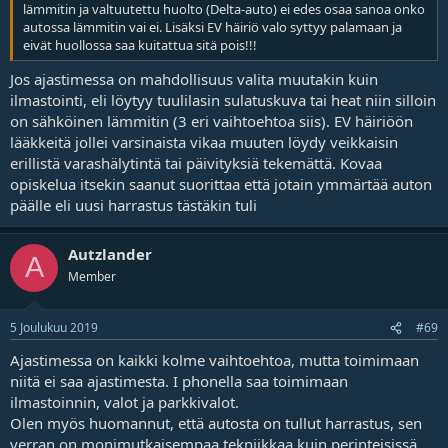
lämmitin ja valtuutettu huolto (Delta-auto) ei edes osaa sanoa onko
autossa lämmitin vai ei. Lisäksi EV häiriö valo syttyy palamaan ja
eivät huollossa saa kuitattua sitä pois!!!
Jos ajastimessa on mahdollisuus valita muutakin kuin
ilmastointi, eli löytyy tuulilasin sulatuskuva tai heat niin silloin
on sähköinen lämmitin (3 eri vaihtoehtoa siis). EV häiriöön
lääkkeitä jollei varsinaista vikaa muuten löydy veikkaisin
erillistä varashälytintä tai päivityksiä tekemättä. Kovaa
opiskelua itsekin saanut suorittaa että jotain ymmärtää auton
päälle eli uusi harrastus tästäkin tuli
Autzlander
A
Member
5 Joulukuu 2019
#69
Ajastimessa on kaikki kolme vaihtoehtoa, mutta toimimaan
niitä ei saa ajastimesta. I phonella saa toimimaan
ilmastoinnin, valot ja parkkivalot.
Olen myös huomannut, että autosta on tullut harrastus, sen
verran on monimutkaisempaa tekniikkaa kuin perinteisissä