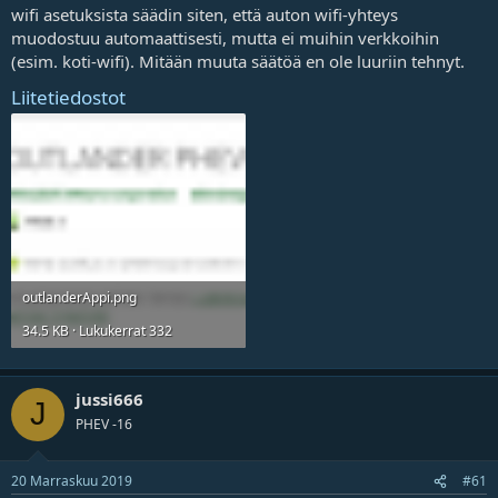
wifi asetuksista säädin siten, että auton wifi-yhteys
muodostuu automaattisesti, mutta ei muihin verkkoihin
(esim. koti-wifi). Mitään muuta säätöä en ole luuriin tehnyt.
Liitetiedostot
outlanderAppi.png
34.5 KB · Lukukerrat 332
jussi666
J
PHEV -16
20 Marraskuu 2019
#61