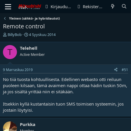
Kirjaudu sisään
Rekisteröidy
Yleinen (sähkö- ja hybridiautot)
Remote control
V
A
BillyBob
4 Syyskuu 2014
i
l
e
o
Telehell
T
s
i
Active Member
t
t
i
u
k
s
9 Marraskuu 2019
#51
e
p
t
ä
No tiiä tuosta kohtuullisesta. Edellinen webasto otti reiluun
j
i
puoleen kilsaan, tämä avaimen nappi ottaa hädin tuskin 50m,
u
v
ja jos sisältä yrittää niin ei sitäkään.
n
ä
a
m
l
ä
Itsekkin kyllä kustantaisin tuon SMS toimisen systeemin, jos
o
ä
jostain löytyisi.
i
r
t
ä
t
Purkka
a
Member