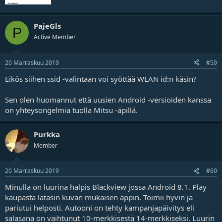
PajeGls
P
Active Member
20 Marraskuu 2019
#59
Eikös siihen ssid -valintaan voi syöttää WLAN id:n käsin?
Sen olen huomannut että uusien Android -versioiden kanssa
on yhteysongelmia tuolla Mitsu -äpillä.
Purkka
Member
20 Marraskuu 2019
#60
Minulla on luurina halpis Blackview jossa Android 8.1. Play
kaupasta latasin kuvan mukaisen appin. Toimii hyvin ja
pariutui helposti. Autooni on tehty kampanjapäivitys eli
salasana on vaihtunut 10-merkkisestä 14-merkkiseksi. Luurin