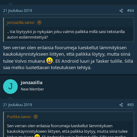
o
t
21 Joulukuu 2019
#84
jonzazilla sanoi
.. Vai löytyykö jo nykyään joku valmis palikka millä saisi tekstarilla
auton esilämmitettyä?
Sen verran olen erilaisia foorumeja lueskellut lämmityksen
kaukokäynnistykseen liittyen, että palikka löytyy, mutta siinä
tulee Volvo mukana
. Eli Android luuri ja Tasker tulille. Sillä
saa melko luotettavan toteutuksen tehtyä.
jonzazilla
J
New Member
21 Joulukuu 2019
#85
Purkka sanoi
Sen verran olen erilaisia foorumeja lueskellut lämmityksen
kaukokäynnistykseen liittyen, että palikka löytyy, mutta siinä tulee