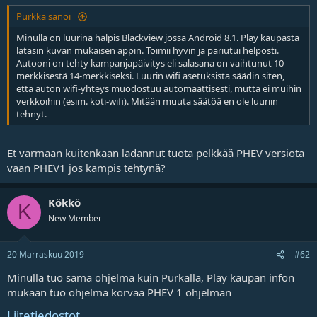
Purkka sanoi
Minulla on luurina halpis Blackview jossa Android 8.1. Play kaupasta
latasin kuvan mukaisen appin. Toimii hyvin ja pariutui helposti.
Autooni on tehty kampanjapäivitys eli salasana on vaihtunut 10-
merkkisestä 14-merkkiseksi. Luurin wifi asetuksista säädin siten,
että auton wifi-yhteys muodostuu automaattisesti, mutta ei muihin
verkkoihin (esim. koti-wifi). Mitään muuta säätöä en ole luuriin
tehnyt.
Et varmaan kuitenkaan ladannut tuota pelkkää PHEV versiota
vaan PHEV1 jos kampis tehtynä?
Kökkö
K
New Member
20 Marraskuu 2019
#62
Minulla tuo sama ohjelma kuin Purkalla, Play kaupan infon
mukaan tuo ohjelma korvaa PHEV 1 ohjelman
Liitetiedostot