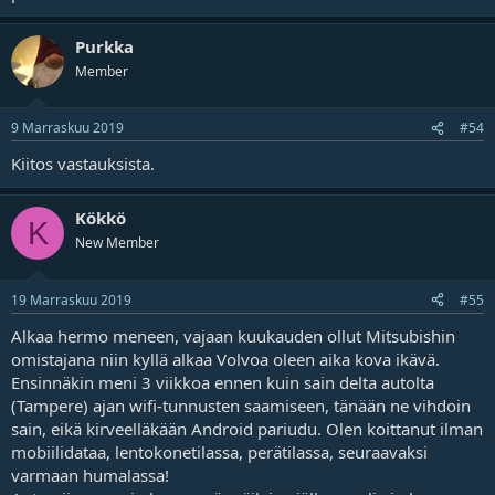
Purkka
Member
9 Marraskuu 2019
#54
Kiitos vastauksista.
Kökkö
K
New Member
19 Marraskuu 2019
#55
Alkaa hermo meneen, vajaan kuukauden ollut Mitsubishin
omistajana niin kyllä alkaa Volvoa oleen aika kova ikävä.
Ensinnäkin meni 3 viikkoa ennen kuin sain delta autolta
(Tampere) ajan wifi-tunnusten saamiseen, tänään ne vihdoin
sain, eikä kirveelläkään Android pariudu. Olen koittanut ilman
mobiilidataa, lentokonetilassa, perätilassa, seuraavaksi
varmaan humalassa!