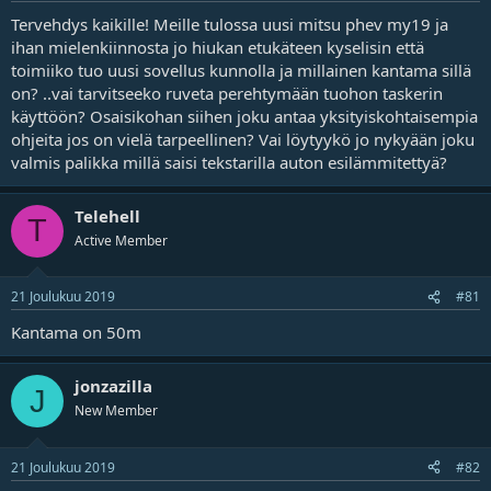
Tervehdys kaikille! Meille tulossa uusi mitsu phev my19 ja
ihan mielenkiinnosta jo hiukan etukäteen kyselisin että
toimiiko tuo uusi sovellus kunnolla ja millainen kantama sillä
on? ..vai tarvitseeko ruveta perehtymään tuohon taskerin
käyttöön? Osaisikohan siihen joku antaa yksityiskohtaisempia
ohjeita jos on vielä tarpeellinen? Vai löytyykö jo nykyään joku
valmis palikka millä saisi tekstarilla auton esilämmitettyä?
Telehell
T
Active Member
21 Joulukuu 2019
#81
Kantama on 50m
jonzazilla
J
New Member
21 Joulukuu 2019
#82