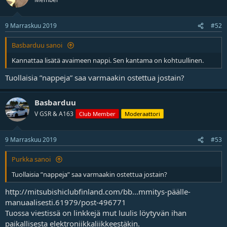
j
a
9 Marraskuu 2019
#52
Basbarduu sanoi
Kannattaa lisätä avaimeen nappi. Sen kantama on kohtuullinen.
Tuollaisia ”nappeja” saa varmaakin ostettua jostain?
Basbarduu
V GSR & A163
Club Member
Moderaattori
9 Marraskuu 2019
#53
Purkka sanoi
Tuollaisia ”nappeja” saa varmaakin ostettua jostain?
http://mitsubishiclubfinland.com/bb...mmitys-päälle-
manuaalisesti.61979/post-496771
Tuossa viestissä on linkkejä mut luulis löytyvän ihan
paikallisesta elektroniikkaliikkeestäkin.