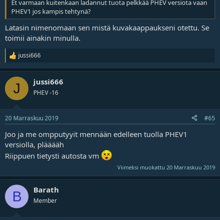
Et varmaan kuitenkaan ladannut tuota pelkkää PHEV versiota vaan
PHEV1 jos kampis tehtynä?
Latasin nimenomaan sen mistä kuvakaappaukseni otettu. Se
toimii ainakin minulla.
jussi666
R
e
a
jussi666
k
J
t
PHEV -16
i
o
t
20 Marraskuu 2019
#65
Joo ja me ompputyyit mennään edelleen tuolla PHEV1
versiolla, plääääh
Riippuen tietysti autosta vm
Viimeksi muokattu
20 Marraskuu 2019
Barath
B
Member