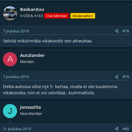
Basbarduu
V GSR & A163
Club Member
Moderaattori
7 Joulukuu 2019
#78
Selvitä mikä/mitkä vikakoodit sen aiheuttaa.
Autzlander
A
Member
7 Joulukuu 2019
#79
Delta-autossa ollut nyt 5- kertaa, mutta ei ole kuulemma
vikakoodia, niin ei voi selvittää...kummallista.
jonzazilla
J
New Member
21 Joulukuu 2019
#80