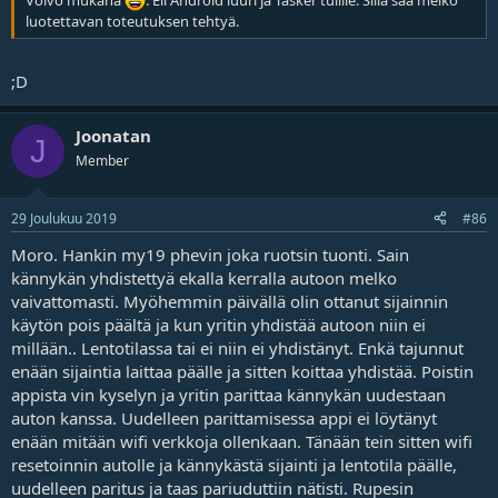
Volvo mukana
. Eli Android luuri ja Tasker tulille. Sillä saa melko
luotettavan toteutuksen tehtyä.
;D
Joonatan
J
Member
29 Joulukuu 2019
#86
Moro. Hankin my19 phevin joka ruotsin tuonti. Sain
kännykän yhdistettyä ekalla kerralla autoon melko
vaivattomasti. Myöhemmin päivällä olin ottanut sijainnin
käytön pois päältä ja kun yritin yhdistää autoon niin ei
millään.. Lentotilassa tai ei niin ei yhdistänyt. Enkä tajunnut
enään sijaintia laittaa päälle ja sitten koittaa yhdistää. Poistin
appista vin kyselyn ja yritin parittaa kännykän uudestaan
auton kanssa. Uudelleen parittamisessa appi ei löytänyt
enään mitään wifi verkkoja ollenkaan. Tänään tein sitten wifi
resetoinnin autolle ja kännykästä sijainti ja lentotila päälle,
uudelleen paritus ja taas pariuduttiin nätisti. Rupesin