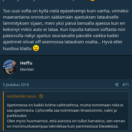
Tuo uusi softa on kyllä vielä epäselvempi kuin vanha, viimeksi
maanantaina onnistuin säätämään ajastuksen lataukselle
lämmityksen sijaan, meni yksi päivä bensalla ajaessa kun en
keksinyt miksi auto ei lataa. Kun lopulta katsoin softasta niin
pääsivulla näkyi ajastus seuraavalle päivälle vaikka kaikki
ajastimet olivat off-asennossa latauksen osalta... Hyvä ettei
huoltoa tilattu
Heffu
Member
5 Joulukuu 2019
#71
Autzlander sanoi
Ajastimessa on kaikki kolme vaihtoehtoa, mutta toimimaan niitä ei
saa ajastimesta. I phonella saa toimimaan ilmastoinnin, valot ja
parkkivalot.
Olen myös huomannut, että autosta on tullut harrastus, sen verran
on monimutkaisempaa tekniikkaa kuin perinteisissä Dieseleissä.