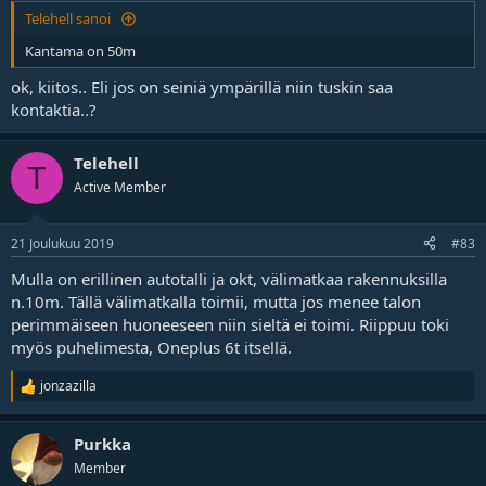
Telehell sanoi
Kantama on 50m
ok, kiitos.. Eli jos on seiniä ympärillä niin tuskin saa
kontaktia..?
Telehell
T
Active Member
21 Joulukuu 2019
#83
Mulla on erillinen autotalli ja okt, välimatkaa rakennuksilla
n.10m. Tällä välimatkalla toimii, mutta jos menee talon
perimmäiseen huoneeseen niin sieltä ei toimi. Riippuu toki
myös puhelimesta, Oneplus 6t itsellä.
jonzazilla
R
e
a
Purkka
k
t
Member
i