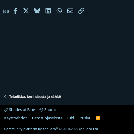
j
a
Facebook
X
Bluesky
LinkedIn
WhatsApp
Sähköposti
Linkki
Jaa
Tekniikka, kori, sisusta ja sähkö
Shades of Blue
Suomi
Käyttöehdot
Tietosuojaseloste
Tuki
Etusivu
R
S
S
®
Community platform by XenForo
© 2010-2025 XenForo Ltd.