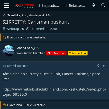
Kirjaudu sisään
Rekisteröidy
Tekniikka, kori, sisusta ja sähkö
SIIRRETTY: Carisman puskurit
V
A
Webtrap_86
14 Tammikuu 2018
i
l
e
Ei avoinna uusille viesteille.
o
s
i
t
t
Webtrap_86
i
u
Well-Known Member
Club Member
Toimihenkilö
k
s
e
p
t
ä
14 Tammikuu 2018
#1
j
i
u
v
Tämä aihe on siirretty alueelle
Colt, Lancer, Carisma, Space
n
ä
Star
.
a
m
l
ä
http://www.mitsubishiclubfinland.com/keskustelu/index.php?
o
ä
topic=59585.0
i
r
t
ä
t
Ei avoinna uusille viesteille.
a