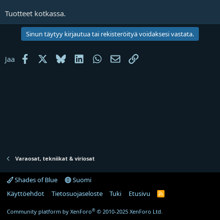
j
Tuotteet kotkassa.
a
Sinun täytyy kirjautua tai rekisteröityä voidaksesi vastata.
Facebook
X
Bluesky
LinkedIn
WhatsApp
Sähköposti
Linkki
Jaa
Varaosat, tekniikat & viriosat
Shades of Blue
Suomi
Käyttöehdot
Tietosuojaseloste
Tuki
Etusivu
R
S
S
®
Community platform by XenForo
© 2010-2025 XenForo Ltd.