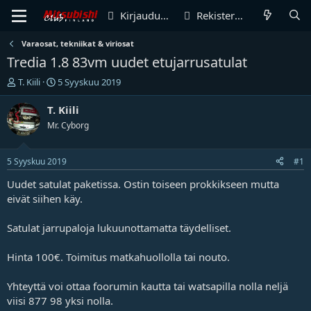
Kirjaudu sisään
Rekisteröidy
Varaosat, tekniikat & viriosat
Tredia 1.8 83vm uudet etujarrusatulat
V
A
T. Kiili
5 Syyskuu 2019
i
l
e
o
T. Kiili
s
i
Mr. Cyborg
t
t
i
u
k
s
5 Syyskuu 2019
#1
e
p
t
ä
Uudet satulat paketissa. Ostin toiseen prokkikseen mutta
j
i
eivät siihen käy.
u
v
n
ä
Satulat jarrupaloja lukuunottamatta täydelliset.
a
m
l
ä
Hinta 100€. Toimitus matkahuollolla tai nouto.
o
ä
i
r
t
ä
Yhteyttä voi ottaa foorumin kautta tai watsapilla nolla neljä
t
viisi 877 98 yksi nolla.
a