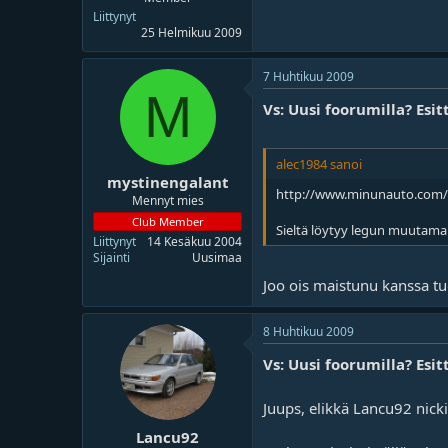
Liittynyt
25 Helmikuu 2009
7 Huhtikuu 2009
M
Vs: Uusi foorumilla? Esit
alec1984 sanoi
mystinengalant
http://www.minunauto.com/
Mennyt mies
Club Member
Sieltä löytyy legun muutama
Liittynyt
14 Kesäkuu 2004
Sijainti
Uusimaa
Joo ois maistunu kanssa tu
8 Huhtikuu 2009
Vs: Uusi foorumilla? Esit
Juups, elikkä Lancu92 nicki
Lancu92