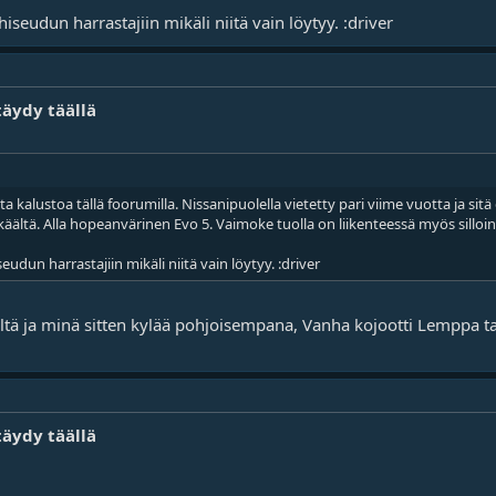
ähiseudun harrastajiin mikäli niitä vain löytyy. :driver
täydy täällä
 kalustoa tällä foorumilla. Nissanipuolella vietetty pari viime vuotta ja sit
käältä.
Alla hopeanvärinen Evo 5.
Vaimoke tuolla on liikenteessä myös silloi
seudun harrastajiin mikäli niitä vain löytyy. :driver
ä ja minä sitten kylää pohjoisempana, Vanha kojootti Lemppa taita
täydy täällä