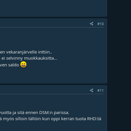
#10
n vekaranjärvelle inttiin..
 ei selvinny muokkauksitta...
lven saldo
#11
vuotta ja sitä ennen DSM:n parissa.
ä myös silloin tällöin kun oppi kerran tuota RHD:tä