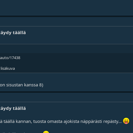
täydy täällä
auto/17438
 lisäkuva
on sisustan kanssa 8)
täydy täällä
ä täällä kannan, tuosta omasta ajokista näppärästi repästy...