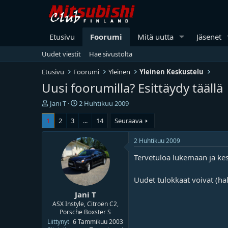
Etusivu
Foorumi
Mitä uutta
Jäsenet
Uudet viestit
Hae sivustolta
Etusivu
Foorumi
Yleinen
Yleinen Keskustelu
Uusi foorumilla? Esittäydy täällä
V
A
Jani T
2 Huhtikuu 2009
i
l
1
2
3
...
14
Seuraava
e
o
s
i
t
t
2 Huhtikuu 2009
i
u
Tervetuloa lukemaan ja ke
k
s
e
p
t
ä
Uudet tulokkaat voivat (ha
j
i
Jani T
u
v
n
ä
ASX Instyle, Citroën C2,
Porsche Boxster S
a
m
l
ä
Liittynyt
6 Tammikuu 2003