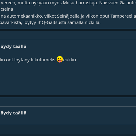
vereen, mutta nykyään myös Miisu-harrastaja. Naisväen Galantin 
 :seina
na automekaanikko, viikot Seinäjoella ja viikonloput Tampereell
pavärkistä, löytyy IhQ-Galtsusta samalla nickillä.
täydy täällä
lin oot löytäny liikuttimeks
eukku
täydy täällä