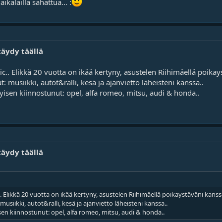
ikalailla sahattua... :
täydy täällä
pic.. Elikkä 20 vuotta on ikää kertyny, asustelen Riihimäellä poika
t: musiikki, autot&ralli, kesä ja ajanvietto läheisteni kanssa..
tyisen kiinnostunut: opel, alfa romeo, mitsu, audi & honda..
täydy täällä
c.. Elikkä 20 vuotta on ikää kertyny, asustelen Riihimäellä poikaystäväni kans
musiikki, autot&ralli, kesä ja ajanvietto läheisteni kanssa..
isen kiinnostunut: opel, alfa romeo, mitsu, audi & honda..