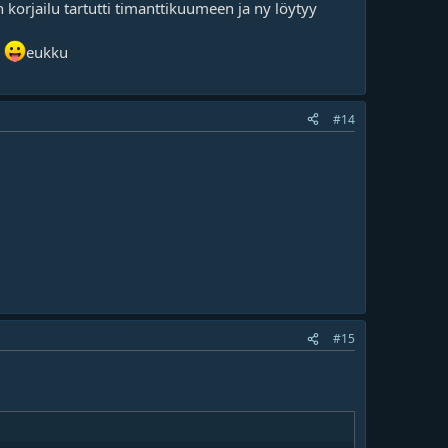
korjailu tartutti timanttikuumeen ja ny löytyy
a
eukku
#14
#15