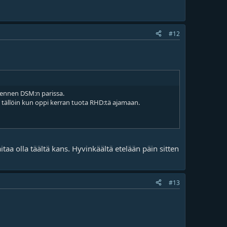
#12
ä ennen DSM:n parissa.
n tällöin kun oppi kerran tuota RHD:tä ajamaan.
a olla täältä kans. Hyvinkäältä etelään päin sitten
#13