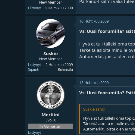
Parkano-Iisalmi väliä tulee a
New Member
Liittynyt
8 Helmikuu 2009
10 Huhtikuu 2009
Vs: Uusi foorumilla? Esit
Hyvä et tuli tälleki oma to
Tärkeitä asioita minulle ova
Suskie
Automerkit, joista olen eri
New Member
Liittynyt
2 Huhtikuu 2009
Sijainti
Riihimäki
13 Huhtikuu 2009
Vs: Uusi foorumilla? Esit
Suskie sanoi
Merliini
Hyvä et tuli tälleki oma topi
Evo IX
Tärkeitä asioita minulle ovat: 
In Memoriam
Automerkit, joista olen erity
Liittynyt