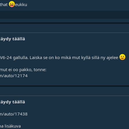
 that
eukku
täydy täällä
6-24 gallulla. Laiska se on ko mikä mut kyllä sillä ny ajelee
mut ei oo pakko, tonne:
m/auto/12174
täydy täällä
m/auto/17438
ma lisäkuva