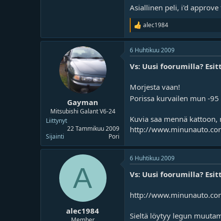
Asiallinen peli, i'd approve
alec1984
R
e
a
6 Huhtikuu 2009
k
t
Vs: Uusi foorumilla? Esit
i
o
t
Morjesta vaan!
Porissa kurvailen mun -95 V
Gayman
Mitsubishi Galant V6-24
Kuvia saa mennä kattoon, 
Liittynyt
http://www.minunauto.co
22 Tammikuu 2009
Sijainti
Pori
6 Huhtikuu 2009
A
Vs: Uusi foorumilla? Esit
http://www.minunauto.co
alec1984
Sieltä löytyy legun muuta
Member