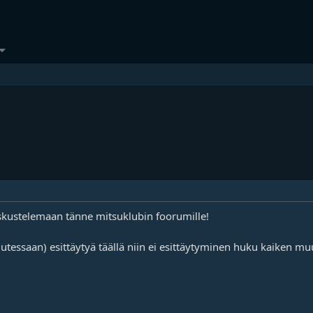
skustelemaan tänne mitsuklubin foorumille!
lutessaan) esittäytyä täällä niin ei esittäytyminen huku kaiken m