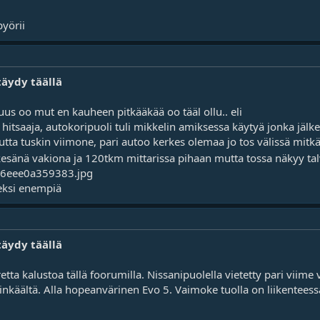
yörii
täydy täällä
uus oo mut en kauheen pitkääkää oo tääl ollu.. eli
tsaaja, autokoripuoli tuli mikkelin amiksessa käytyä jonka jälkee
ta tuskin viimone, pari autoo kerkes olemaa jo tos välissä mitkä
 kesänä vakiona ja 120tkm mittarissa pihaan mutta tossa näkyy ta
keksi enempiä
täydy täällä
ta kalustoa tällä foorumilla. Nissanipuolella vietetty pari viime 
inkäältä.
Alla hopeanvärinen Evo 5.
Vaimoke tuolla on liikenteess