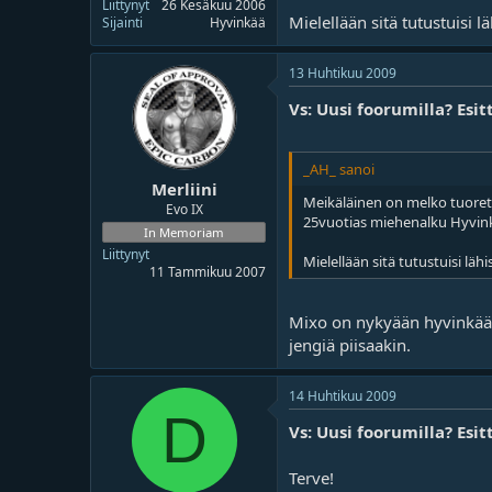
Liittynyt
26 Kesäkuu 2006
Mielellään sitä tutustuisi l
Sijainti
Hyvinkää
13 Huhtikuu 2009
Vs: Uusi foorumilla? Esit
_AH_ sanoi
Merliini
Meikäläinen on melko tuoretta
Evo IX
25vuotias miehenalku Hyvin
In Memoriam
Liittynyt
Mielellään sitä tutustuisi lähi
11 Tammikuu 2007
Mixo on nykyään hyvinkäält
jengiä piisaakin.
14 Huhtikuu 2009
D
Vs: Uusi foorumilla? Esit
Terve!