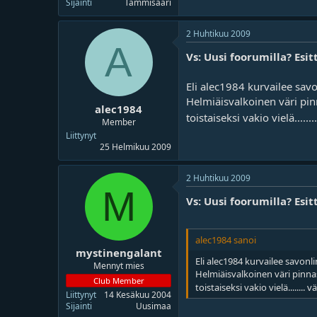
Sijainti
Tammisaari
o
ä
i
r
t
ä
2 Huhtikuu 2009
t
A
a
Vs: Uusi foorumilla? Esit
j
a
Eli alec1984 kurvailee savo
Helmiäisvalkoinen väri pin
alec1984
toistaiseksi vakio vielä.....
Member
Liittynyt
25 Helmikuu 2009
2 Huhtikuu 2009
M
Vs: Uusi foorumilla? Esit
alec1984 sanoi
mystinengalant
Eli alec1984 kurvailee savonl
Mennyt mies
Helmiäisvalkoinen väri pinna
Club Member
toistaiseksi vakio vielä........
Liittynyt
14 Kesäkuu 2004
Sijainti
Uusimaa