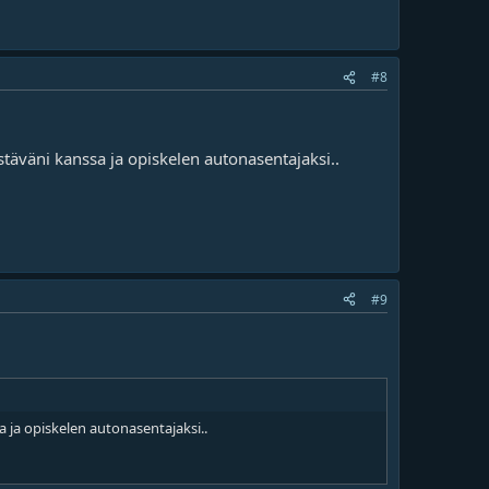
#8
ystäväni kanssa ja opiskelen autonasentajaksi..
#9
sa ja opiskelen autonasentajaksi..