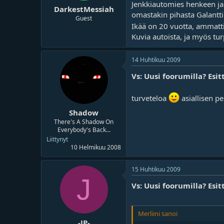
Jenkkiautomies henkeen ja 
DarkestMessiah
omastakin pihasta Galantti
Guest
Ikää on 20 vuotta, ammatti
Kuvia autoista, ja myös tur
14 Huhtikuu 2009
Vs: Uusi foorumilla? Esit
turveteloa
asiallisen pe
Shadow
There's A Shadow On
Everybody's Back...
Liittynyt
10 Helmikuu 2008
15 Huhtikuu 2009
J
Vs: Uusi foorumilla? Esit
Merliini sanoi
-JP-