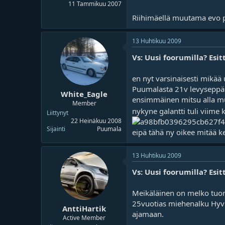
11 Tammikuu 2007
Riihimäellä muutama evo p
13 Huhtikuu 2009
Vs: Uusi foorumilla? Esit
en nyt varsinaisesti mikää 
Puumalasta 21v levyseppä hi
White_Eagle
ensimmäinen mitsu alla mut
Member
nykyne galantti tuli viime
Liittynyt
22 Heinäkuu 2008
Sijainti
Puumala
eipä tähä ny oikee mitää 
13 Huhtikuu 2009
Vs: Uusi foorumilla? Esit
Meikäläinen on melko tuoret
25vuotias miehenalku Hyv
AnttiHartik
ajamaan.
Active Member