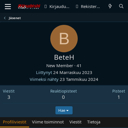
Kirjaudu sisään
Rekisteröidy
Jäsenet
B
BeteH
New Member
·
41
Liittynyt
24 Marraskuu 2023
Viimeksi nähty
23 Tammikuu 2024
Viestit
Reaktiopisteet
Pisteet
3
0
1
Hae
Profiliviestit
Viime toiminnot
Viestit
Tietoja