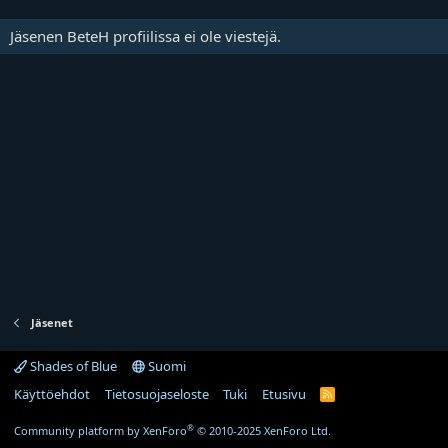
Jäsenen BeteH profiilissa ei ole viestejä.
Jäsenet
Shades of Blue
Suomi
Käyttöehdot
Tietosuojaseloste
Tuki
Etusivu
R
S
S
®
Community platform by XenForo
© 2010-2025 XenForo Ltd.