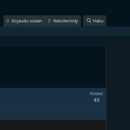
Kirjaudu sisään
Rekisteröidy
Haku
Pisteet
43