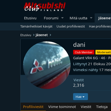
Etusivu
Foorumi
Mitä uutta
Jäsene
Tämänhetkiset kävijät
Uudet profiiliviestit
Hae profiilivies
Etusivu
Jäsenet
dani
Club Member
Moderaatt
Galant VR4 6G
·
46
·
P
Liittynyt
21 Elokuu 2
Viimeksi nähty
17 Hei
Viestit
2,316
Hae
Profiliviestit
Viime toiminnot
Viestit
Tietoja