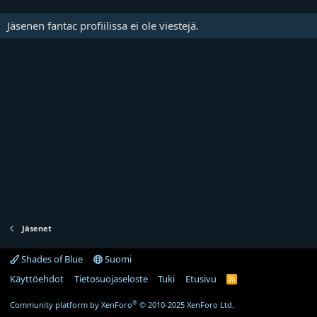
Jäsenen fantac profiilissa ei ole viestejä.
Jäsenet
Shades of Blue
Suomi
Käyttöehdot
Tietosuojaseloste
Tuki
Etusivu
R
S
S
®
Community platform by XenForo
© 2010-2025 XenForo Ltd.