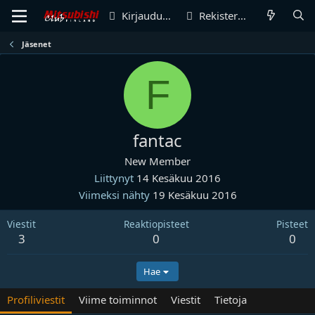
Kirjaudu sisään
Rekisteröidy
Jäsenet
F
fantac
New Member
Liittynyt
14 Kesäkuu 2016
Viimeksi nähty
19 Kesäkuu 2016
Viestit
Reaktiopisteet
Pisteet
3
0
0
Hae
Profiliviestit
Viime toiminnot
Viestit
Tietoja