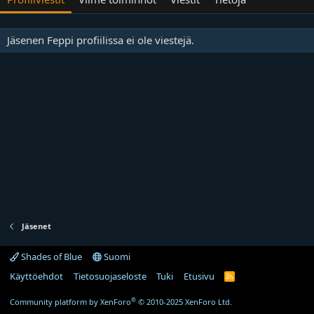
Jäsenen Feppi profiilissa ei ole viestejä.
Jäsenet
Shades of Blue
Suomi
Käyttöehdot
Tietosuojaseloste
Tuki
Etusivu
R
S
S
®
Community platform by XenForo
© 2010-2025 XenForo Ltd.