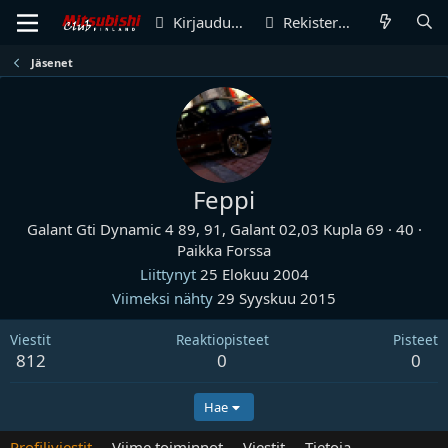
Kirjaudu sisään
Rekisteröidy
Jäsenet
Feppi
Galant Gti Dynamic 4 89, 91, Galant 02,03 Kupla 69
·
40
·
Paikka
Forssa
Liittynyt
25 Elokuu 2004
Viimeksi nähty
29 Syyskuu 2015
Viestit
Reaktiopisteet
Pisteet
812
0
0
Hae
Profiliviestit
Viime toiminnot
Viestit
Tietoja