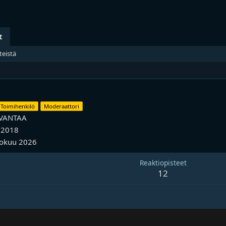
t
teistä
Toimihenkilö
Moderaattori
VANTAA
 2018
kokuu 2026
Reaktiopisteet
12