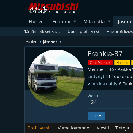
Etusivu
Foorumi
Mitä uutta
Jäsene
Tämänhetkiset kävijät
Uudet profiiliviestit
Hae profiilivies
Etusivu
Jäsenet
Frankia-87
Club Member
Hallitus
Member
·
46
·
Paikka
Liittynyt
21 Toukokuu
Viimeksi nähty
6 Tou
Viestit
24
Hae
Profiliviestit
Viime toiminnot
Viestit
Tietoja