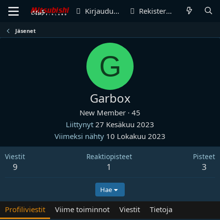
Kirjaudu sisään
Rekisteröidy
Jäsenet
G
Garbox
New Member
·
45
Liittynyt
27 Kesäkuu 2023
Viimeksi nähty
10 Lokakuu 2023
Viestit
Reaktiopisteet
Pisteet
9
1
3
Hae
Profiliviestit
Viime toiminnot
Viestit
Tietoja