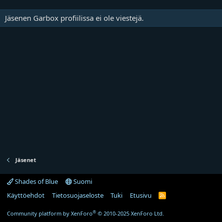
Jäsenen Garbox profiilissa ei ole viestejä.
Jäsenet
Shades of Blue
Suomi
Käyttöehdot
Tietosuojaseloste
Tuki
Etusivu
R
S
S
®
Community platform by XenForo
© 2010-2025 XenForo Ltd.