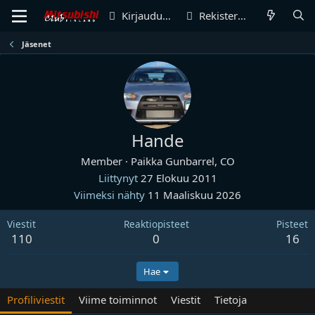
Kirjaudu sisään
Rekisteröidy
Jäsenet
Hande
Member
·
Paikka
Gunbarrel, CO
Liittynyt
27 Elokuu 2011
Viimeksi nähty
11 Maaliskuu 2026
Viestit
Reaktiopisteet
Pisteet
110
0
16
Hae
Profiliviestit
Viime toiminnot
Viestit
Tietoja