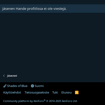
Jäsenen Hande profiilissa ei ole viestejä.
Jäsenet
Shades of Blue
Suomi
Käyttöehdot
Tietosuojaseloste
Tuki
Etusivu
R
S
S
®
Community platform by XenForo
© 2010-2025 XenForo Ltd.