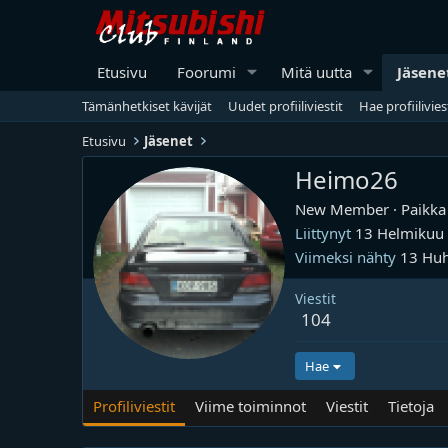
Etusivu
Foorumi
Mitä uutta
Jäsene
Tämänhetkiset kävijät
Uudet profiiliviestit
Hae profiilivies
Etusivu
Jäsenet
Heimo26
New Member
·
Paikk
Liittynyt
13 Helmikuu
Viimeksi nähty
13 Huh
Viestit
104
Hae
Profiliviestit
Viime toiminnot
Viestit
Tietoja