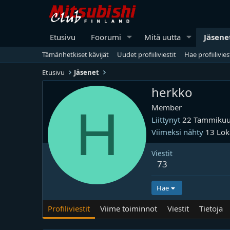
Etusivu
Foorumi
Mitä uutta
Jäsene
Tämänhetkiset kävijät
Uudet profiiliviestit
Hae profiilivies
Etusivu
Jäsenet
herkko
H
Member
Liittynyt
22 Tammikuu
Viimeksi nähty
13 Lo
Viestit
73
Hae
Profiliviestit
Viime toiminnot
Viestit
Tietoja