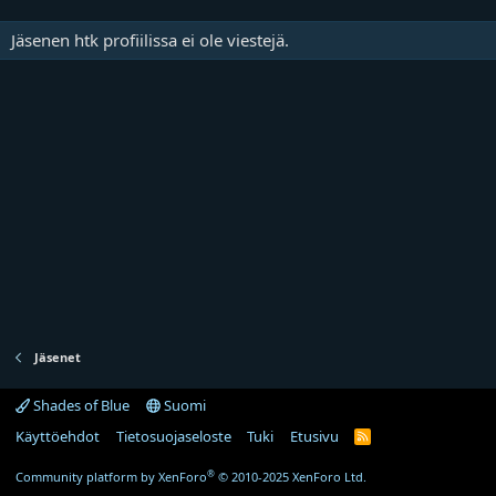
Jäsenen htk profiilissa ei ole viestejä.
Jäsenet
Shades of Blue
Suomi
Käyttöehdot
Tietosuojaseloste
Tuki
Etusivu
R
S
S
®
Community platform by XenForo
© 2010-2025 XenForo Ltd.