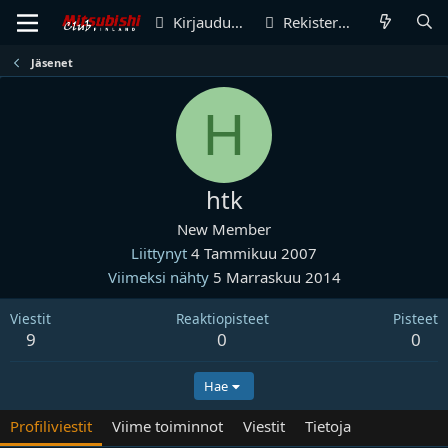
Kirjaudu sisään
Rekisteröidy
Jäsenet
H
htk
New Member
Liittynyt
4 Tammikuu 2007
Viimeksi nähty
5 Marraskuu 2014
Viestit
Reaktiopisteet
Pisteet
9
0
0
Hae
Profiliviestit
Viime toiminnot
Viestit
Tietoja