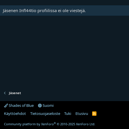
Jäsenen Infl44tio profiilissa ei ole viestejä.
Jäsenet
Shades of Blue
Suomi
Käyttöehdot
Tietosuojaseloste
Tuki
Etusivu
R
S
S
®
Community platform by XenForo
© 2010-2025 XenForo Ltd.