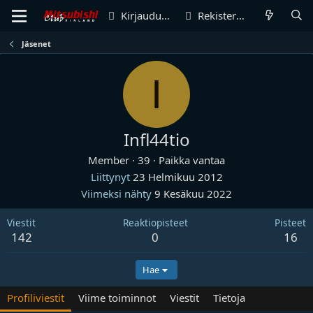
Kirjaudu sisään
Rekisteröidy
Jäsenet
I
Infl44tio
Member
·
39
·
Paikka
vantaa
Liittynyt
23 Helmikuu 2012
Viimeksi nähty
9 Kesäkuu 2022
Viestit
Reaktiopisteet
Pisteet
142
0
16
Hae
Profiliviestit
Viime toiminnot
Viestit
Tietoja