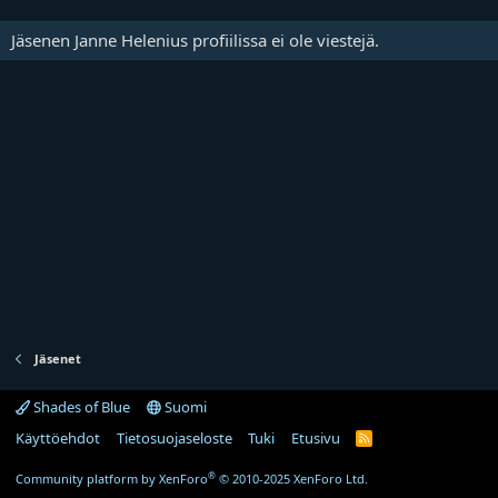
Jäsenen Janne Helenius profiilissa ei ole viestejä.
Jäsenet
Shades of Blue
Suomi
Käyttöehdot
Tietosuojaseloste
Tuki
Etusivu
R
S
S
®
Community platform by XenForo
© 2010-2025 XenForo Ltd.