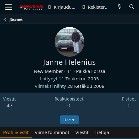
Kirjaudu sisään
Rekisteröidy
Jäsenet
Janne Helenius
New Member
·
41
·
Paikka
Forssa
Liittynyt
11 Toukokuu 2005
Viimeksi nähty
28 Kesäkuu 2008
Viestit
Reaktiopisteet
Pisteet
47
0
0
Hae
Profiliviestit
Viime toiminnot
Viestit
Tietoja