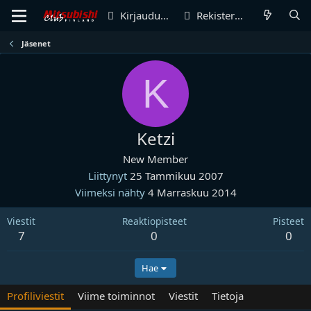
Kirjaudu sisään
Rekisteröidy
Jäsenet
K
Ketzi
New Member
Liittynyt
25 Tammikuu 2007
Viimeksi nähty
4 Marraskuu 2014
Viestit
Reaktiopisteet
Pisteet
7
0
0
Hae
Profiliviestit
Viime toiminnot
Viestit
Tietoja