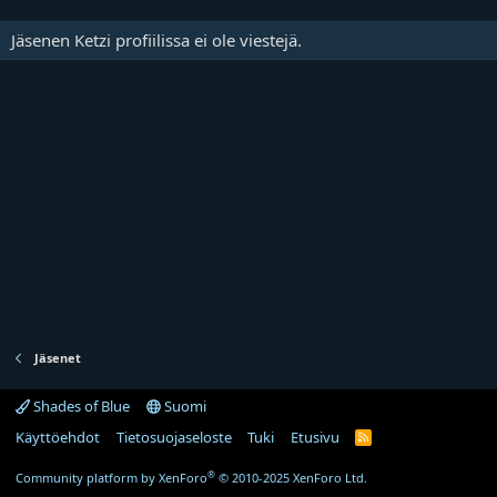
Jäsenen Ketzi profiilissa ei ole viestejä.
Jäsenet
Shades of Blue
Suomi
Käyttöehdot
Tietosuojaseloste
Tuki
Etusivu
R
S
S
®
Community platform by XenForo
© 2010-2025 XenForo Ltd.