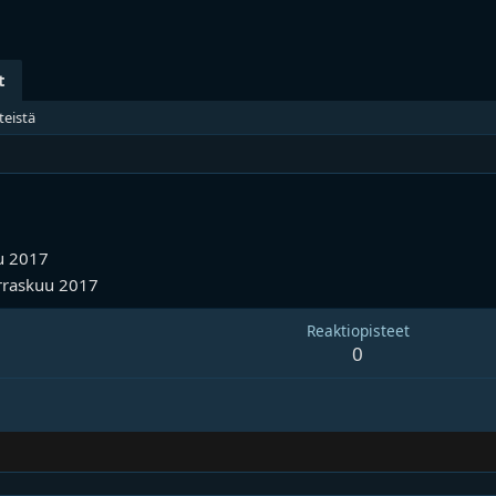
t
teistä
u 2017
rraskuu 2017
Reaktiopisteet
0