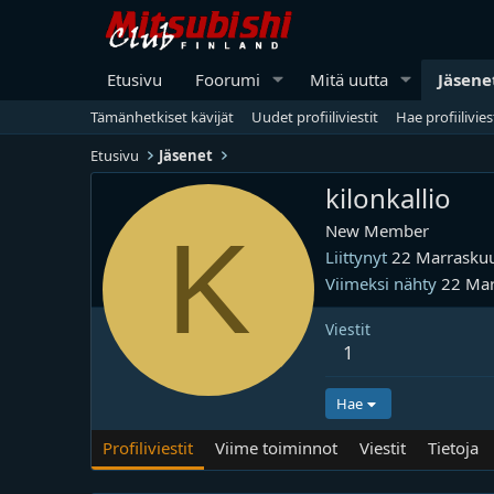
Etusivu
Foorumi
Mitä uutta
Jäsene
Tämänhetkiset kävijät
Uudet profiiliviestit
Hae profiilivies
Etusivu
Jäsenet
kilonkallio
K
New Member
Liittynyt
22 Marrasku
Viimeksi nähty
22 Ma
Viestit
1
Hae
Profiliviestit
Viime toiminnot
Viestit
Tietoja